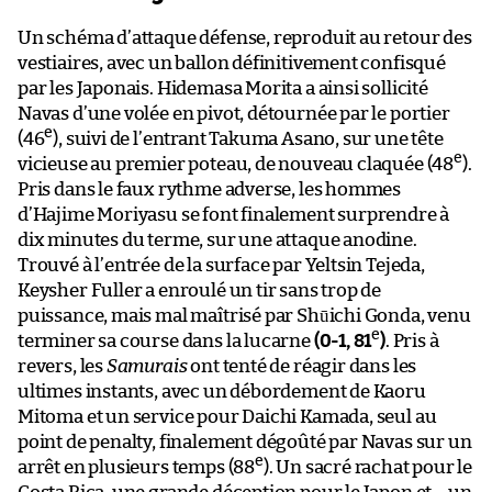
Un schéma d’attaque défense, reproduit au retour des
vestiaires, avec un ballon définitivement confisqué
par les Japonais. Hidemasa Morita a ainsi sollicité
Navas d’une volée en pivot, détournée par le portier
e
(46
), suivi de l’entrant Takuma Asano, sur une tête
e
vicieuse au premier poteau, de nouveau claquée (48
).
Pris dans le faux rythme adverse, les hommes
d’Hajime Moriyasu se font finalement surprendre à
dix minutes du terme, sur une attaque anodine.
Trouvé à l’entrée de la surface par Yeltsin Tejeda,
Keysher Fuller a enroulé un tir sans trop de
puissance, mais mal maîtrisé par Shūichi Gonda, venu
e
terminer sa course dans la lucarne
(0-1, 81
)
. Pris à
revers, les
Samurais
ont tenté de réagir dans les
ultimes instants, avec un débordement de Kaoru
Mitoma et un service pour Daichi Kamada, seul au
point de penalty, finalement dégoûté par Navas sur un
e
arrêt en plusieurs temps (88
). Un sacré rachat pour le