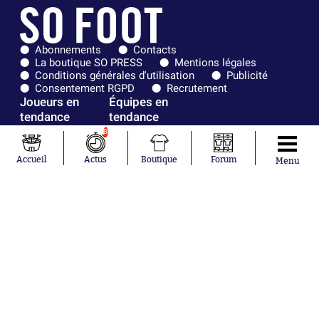
Abonnements
Contacts
La boutique SO PRESS
Mentions légales
Conditions générales d'utilisation
Publicité
Consentement RGPD
Recrutement
Joueurs en
Équipes en
tendance
tendance
8
Lionel Messi
Paris Saint-
Maghnes
Germain
Accueil
Actus
Boutique
Forum
Menu
Akliouche
Real Madrid
Mohamed
Olympique de
Salah
Marseille
Neymar
FIFA
Julián Álvarez
FC Barcelone
Ferrán Torres
Argentine
Kilian Corredor
Olympique
Franco
lyonnais
Mastantuono
AS Monaco
Orel Mangala
RC Strasbourg
Rio Mavuba
Trabzonspor