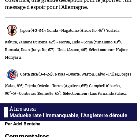
Costa Rica, une grande déception pour le Japon et… un
message d’espoir pour l’Allemagne.
e
Japon (4-2-3-1) :
Gonda – Nagatomo (Hiroki Ito, 46
), Yoshida,
e
e
Itakura, Yamane (Mitoma, 62
) – Morita, Endo – Soma (Minamino, 83
),
e
e
Kamada, Doan (Junya Ito, 67
) – Ueda (Asano, 46
).
Sélectionneur :
Hajime
Moriyasu.
Costa Rica (3-4-2-1) :
Navas – Duarte, Waston, Calvo – Fuller, Borges
e
e
(Salas, 89
), Tejeda, Oviedo – Torres (Aguilera, 65
), Campbell (Chacón,
e
e
90
+5) – Contreras (Bennette, 65
).
Sélectionneur :
Luis Fernando Suárez.
Madueke rate l’immanquable, l’Angleterre déroule
Par Adel Bentaha
Commentaires