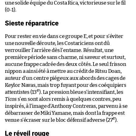
une solide équipe du Costa Rica, victorieuse sur le fil
(0-1).
Sieste réparatrice
Pour rester en vie dans ce groupe E, et pour s’éviter
une nouvelle déroute, les Costariciens ont dû
verrouiller l’arrière dès l’entame. Résultat, une
première période sans charme, ni saveur et surtout,
aucune frappe cadrée des deux côtés. Le seul frisson
nippon a ainsi été à mettre au crédit de Ritsu Doan,
auteur d’un centre piégeux aux abords des cages de
Keylor Navas, mais trop fuyant pour des coéquipiers
e
attentistes (13
). La pression bleue s’intensifiant, les
Ticos
s’en sont alors remis à quelques contres, peu
inspirés, à l’image d’Anthony Contreras, parvenu à se
débarrasser de Miki Yamane, mais dont la frappe est
e
venue s’écraser sur le bloc défensif adverse (27
).
Le réveil rouge