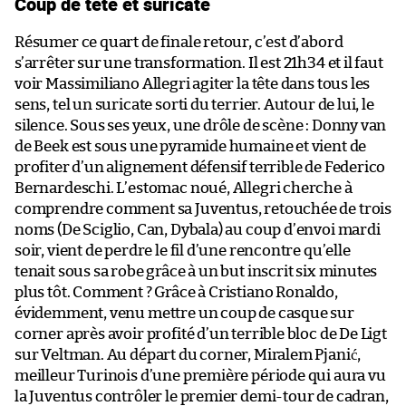
Coup de tête et suricate
Résumer ce quart de finale retour, c’est d’abord
s’arrêter sur une transformation. Il est 21h34 et il faut
voir Massimiliano Allegri agiter la tête dans tous les
sens, tel un suricate sorti du terrier. Autour de lui, le
silence. Sous ses yeux, une drôle de scène : Donny van
de Beek est sous une pyramide humaine et vient de
profiter d’un alignement défensif terrible de Federico
Bernardeschi. L’estomac noué, Allegri cherche à
comprendre comment sa Juventus, retouchée de trois
noms (De Sciglio, Can, Dybala) au coup d’envoi mardi
soir, vient de perdre le fil d’une rencontre qu’elle
tenait sous sa robe grâce à un but inscrit six minutes
plus tôt. Comment ? Grâce à Cristiano Ronaldo,
évidemment, venu mettre un coup de casque sur
corner après avoir profité d’un terrible bloc de De Ligt
sur Veltman. Au départ du corner, Miralem Pjanić,
meilleur Turinois d’une première période qui aura vu
la Juventus contrôler le premier demi-tour de cadran,