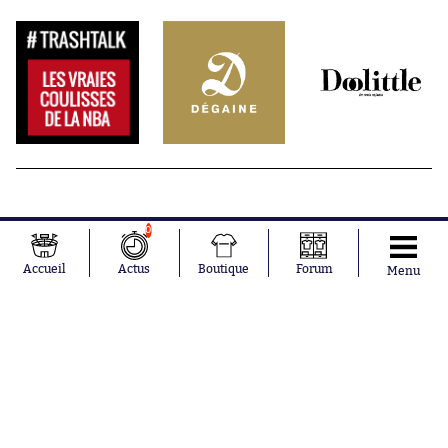
0
Accueil
Actus
Boutique
Forum
Menu
Abonnements
Contacts
La boutique SO PRESS
Mentions légales
Conditions générales d'utilisation
Publicité
Consentement RGPD
Recrutement
Joueurs en
Équipes en
tendance
tendance
Mohamed
Chelsea