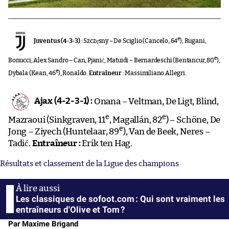
e
Juventus (4-3-3) :
Szczęsny – De Sciglio (Cancelo, 64
), Rugani,
e
Bonucci, Alex Sandro – Can, Pjanić, Matuidi – Bernardeschi (Bentancur, 80
),
e
Dybala (Kean, 46
), Ronaldo.
Entraîneur :
Massimiliano Allegri.
Ajax (4-2-3-1) :
Onana – Veltman, De Ligt, Blind,
e
e
Mazraoui (Sinkgraven, 11
, Magallán, 82
) – Schöne, De
e
Jong – Ziyech (Huntelaar, 89
), Van de Beek, Neres –
Tadić.
Entraîneur :
Erik ten Hag.
Résultats et classement de la Ligue des champions
Les classiques de sofoot.com : Qui sont vraiment les
entraîneurs d'Olive et Tom ?
Par Maxime Brigand