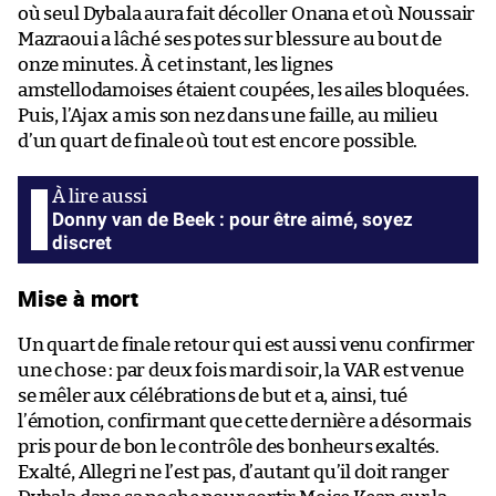
où seul Dybala aura fait décoller Onana et où Noussair
Mazraoui a lâché ses potes sur blessure au bout de
onze minutes. À cet instant, les lignes
amstellodamoises étaient coupées, les ailes bloquées.
Puis, l’Ajax a mis son nez dans une faille, au milieu
d’un quart de finale où tout est encore possible.
Donny van de Beek : pour être aimé, soyez
discret
Mise à mort
Un quart de finale retour qui est aussi venu confirmer
une chose : par deux fois mardi soir, la VAR est venue
se mêler aux célébrations de but et a, ainsi, tué
l’émotion, confirmant que cette dernière a désormais
pris pour de bon le contrôle des bonheurs exaltés.
Exalté, Allegri ne l’est pas, d’autant qu’il doit ranger