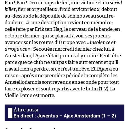
Pan ! Pan ! Deux coups de feu, une victime et un
serial
killer
, fier et orgueilleux, froid et victorieux, debout
au-dessus de la dépouille de son nouveau souffre-
douleur. Là, une description revient en mémoire :
celle faite par Erik ten Hag, le cerveau de la bande, en
octobre dernier, qui se plaisait à voir ses joueurs
avancer sur les routes d’Europe avec «
insolence et
arrogance
» . Secouée mercredi dernier chez lui, à
Amsterdam, l’Ajax s’était promis d’y croire. Peut-être
parce que ce club ne sait pas faire autrement et qu’il
n’avait rien à perdre, si ce n’est un rêve. Et l’Ajax a eu
raison : après une première période incomplète, les
Amstellodamois sont revenus en seconde pour tout
faire exploser et sont repartis avec le butin (1-2). La
Vieille Dame est morte.
En direct : Juventus – Ajax Amsterdam (1 – 2)