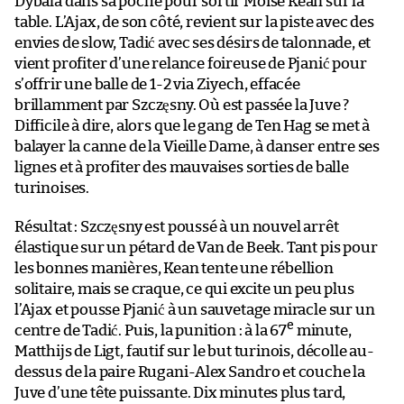
Dybala dans sa poche pour sortir Moise Kean sur la
table. L’Ajax, de son côté, revient sur la piste avec des
envies de slow, Tadić avec ses désirs de talonnade, et
vient profiter d’une relance foireuse de Pjanić pour
s’offrir une balle de 1-2 via Ziyech, effacée
brillamment par Szczęsny. Où est passée la Juve ?
Difficile à dire, alors que le gang de Ten Hag se met à
balayer la canne de la Vieille Dame, à danser entre ses
lignes et à profiter des mauvaises sorties de balle
turinoises.
Résultat : Szczęsny est poussé à un nouvel arrêt
élastique sur un pétard de Van de Beek. Tant pis pour
les bonnes manières, Kean tente une rébellion
solitaire, mais se craque, ce qui excite un peu plus
l’Ajax et pousse Pjanić à un sauvetage miracle sur un
e
centre de Tadić. Puis, la punition : à la 67
minute,
Matthijs de Ligt, fautif sur le but turinois, décolle au-
dessus de la paire Rugani-Alex Sandro et couche la
Juve d’une tête puissante. Dix minutes plus tard,