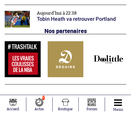
Aujourd'hui à 22:38
Tobin Heath va retrouver Portland
Nos partenaires
10
Accueil
Actus
Boutique
Forum
Menu
Abonnements
Contacts
La boutique SO PRESS
Mentions légales