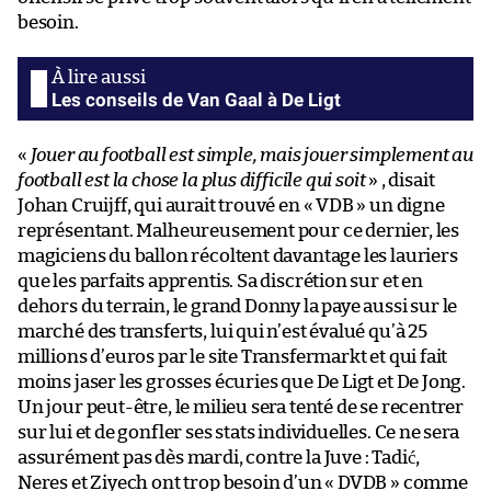
besoin.
Les conseils de Van Gaal à De Ligt
«
Jouer au football est simple, mais jouer simplement au
football est la chose la plus difficile qui soit
» , disait
Johan Cruijff, qui aurait trouvé en « VDB » un digne
représentant. Malheureusement pour ce dernier, les
magiciens du ballon récoltent davantage les lauriers
que les parfaits apprentis. Sa discrétion sur et en
dehors du terrain, le grand Donny la paye aussi sur le
marché des transferts, lui qui n’est évalué qu’à 25
millions d’euros par le site Transfermarkt et qui fait
moins jaser les grosses écuries que De Ligt et De Jong.
Un jour peut-être, le milieu sera tenté de se recentrer
sur lui et de gonfler ses stats individuelles. Ce ne sera
assurément pas dès mardi, contre la Juve : Tadić,
Neres et Ziyech ont trop besoin d’un « DVDB » comme