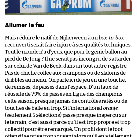
Allumer le feu
Mais réduire le natif de Nijkerween à un
box-to-box
reconverti serait faire injure à ses qualités techniques.
Tout le monde n’a d’yeux que pour le génie ballon au
pied de De Jong ? Il ne serait pas incongru de s’attarder
sur celui de Van de Beek, dans un tout autre registre.
Pas de chiche collée aux crampons ou de slaloms de
dribbles au menu. On parle ici de jeu en une touche,
de remises, de passes dans l’espace. D’un taux de
réussite de 79% de passes en Ligue des champions
cette saison, presque jamais de contrôles ratés ou de
touches de balle en trop. Si l’international
oranje
(seulement 5 sélections) passe presque inaperçu sur
le terrain, c’est aussi parce qu’il est trop propre et trop
collectif pour être remarqué. Un profil dont le foot
offensif se prive trop souvent alors qu’il en a tellement