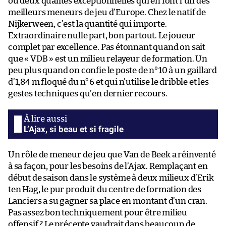
ou deux qualités exceptionnelles qui en font l’un des
meilleurs meneurs de jeu d’Europe. Chez le natif de
Nijkerween, c’est la quantité qui importe.
Extraordinaire nulle part, bon partout. Le joueur
complet par excellence. Pas étonnant quand on sait
que « VDB » est un milieu relayeur de formation. Un
peu plus quand on confie le poste de n°10 à un gaillard
d’1,84 m floqué du n°6 et qui n’utilise le dribble et les
gestes techniques qu’en dernier recours.
L’Ajax, si beau et si fragile
Un rôle de meneur de jeu que Van de Beek a réinventé
à sa façon, pour les besoins de l’Ajax. Remplaçant en
début de saison dans le système à deux milieux d’Erik
ten Hag, le pur produit du centre de formation des
Lanciers a su gagner sa place en montant d’un cran.
Pas assez bon techniquement pour être milieu
offensif ? Le précepte vaudrait dans beaucoup de