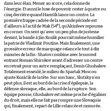
dans leur élan. Mener au score, cela donne de
l’énergie. Et aussi le luxe de pouvoir rester à quatre ou
cinq derrière quand Hamšík lance un contre. La
première frappe cadrée de la seconde période est
e
d’ailleurs à l’actif de Mak (54
), qu’Akinfeev repousse
en corner. On sent qu’avec un peu plus de justesse
devant, la bande à Ján Kozák pourrait même humilier
la patrie de Vladimir Poutine. Mais finalement, une
grossière erreur de marquage relance le tout à dix
minutes de la fin : Shatov combine avec le nouvel
entrant Roman Shirokov avant d’adresser un centre
en retrait pour un autre remplaçant, Denis Glushakov.
Totalement esseulé, le milieu du Spartak Moscou
ajuste Kozáčik de la tête. Sur son banc, Slutsky n’en
peut plus, il est au bord de la crise d’épilepsie, la
défense slovaque, elle, au bord de la rupture. Son
équipe pousse, Glushakov est même proche d’égaliser
du droit, mais elle ne fait pas rompre une Slovaquie
qui, finalement, repart de Lille relancée et rassurée.