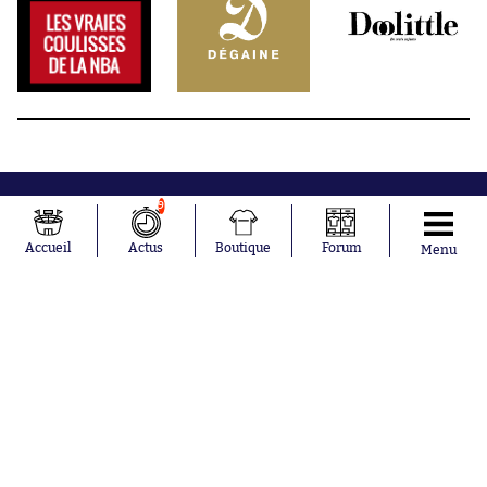
9
Accueil
Actus
Boutique
Forum
Menu
Abonnements
Contacts
La boutique SO PRESS
Mentions légales
Conditions générales d'utilisation
Publicité
Consentement RGPD
Recrutement
Joueurs en
Équipes en
tendance
tendance
Mohamed
Chelsea
Salah
Paris Saint-
Mykhailo
Germain
Mudryk
Bordeaux