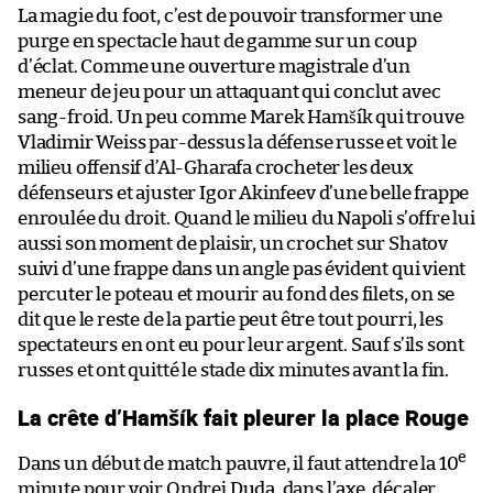
La magie du foot, c’est de pouvoir transformer une
purge en spectacle haut de gamme sur un coup
d’éclat. Comme une ouverture magistrale d’un
meneur de jeu pour un attaquant qui conclut avec
sang-froid. Un peu comme Marek Hamšík qui trouve
Vladimir Weiss par-dessus la défense russe et voit le
milieu offensif d’Al-Gharafa crocheter les deux
défenseurs et ajuster Igor Akinfeev d’une belle frappe
enroulée du droit. Quand le milieu du Napoli s’offre lui
aussi son moment de plaisir, un crochet sur Shatov
suivi d’une frappe dans un angle pas évident qui vient
percuter le poteau et mourir au fond des filets, on se
dit que le reste de la partie peut être tout pourri, les
spectateurs en ont eu pour leur argent. Sauf s’ils sont
russes et ont quitté le stade dix minutes avant la fin.
La crête d’Hamšík fait pleurer la place Rouge
e
Dans un début de match pauvre, il faut attendre la 10
minute pour voir Ondrej Duda, dans l’axe, décaler