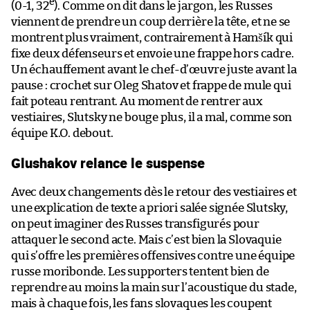
e
(0-1, 32
). Comme on dit dans le jargon, les Russes
viennent de prendre un coup derrière la tête, et ne se
montrent plus vraiment, contrairement à Hamšík qui
fixe deux défenseurs et envoie une frappe hors cadre.
Un échauffement avant le chef-d’œuvre juste avant la
pause : crochet sur Oleg Shatov et frappe de mule qui
fait poteau rentrant. Au moment de rentrer aux
vestiaires, Slutsky ne bouge plus, il a mal, comme son
équipe K.O. debout.
Glushakov relance le suspense
Avec deux changements dès le retour des vestiaires et
une explication de texte a priori salée signée Slutsky,
on peut imaginer des Russes transfigurés pour
attaquer le second acte. Mais c’est bien la Slovaquie
qui s’offre les premières offensives contre une équipe
russe moribonde. Les supporters tentent bien de
reprendre au moins la main sur l’acoustique du stade,
mais à chaque fois, les fans slovaques les coupent