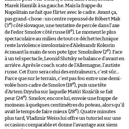
Marek Hamšík à sa gauche. Mais la frappe du
Napolitain ne fait que flirter avec le cadre. Avant ça,
pas grand-chose : un centre repoussé de Róbert Mak
e
(3
) côté slovaque, une tentative de percée dans l’axe
e
de Fedor Smolov côté russe (8
). Le moment le plus
spectaculaire au milieu de tout ce déchet technique
reste la violence involontaire d’Aleksandr Kokorin
e
écrasant la main de son pote Igor Smolnikov (2
). Face
à un tel spectacle, Leonid Slutsky se balance d’avant en
arrière. Après le coach scato de l’Allemagne, l’autiste
russe. Cet Euro sera celui des entraîneurs, c’est sûr…
Parce que sur le terrain, c’est pas fou entre une demi-
e
volée hors cadre de Smolov (18
), puis une tête
d’Artem Dzyuba sur laquelle Matúš Kozáčik se fait
e
peur (24
). Smolov, encore lui, envoie une frappe de
moineau à quelques centimètres du poteau, alors qu’il
e
avait le temps de faire mieux (28
). Quatre minutes
plus tard, Vladimir Weiss lui offre un tutoriel sur une
occasion comparable et donne l’avantage aux siens