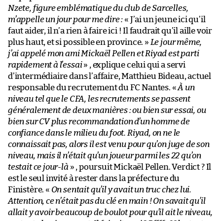
Nzete, figure emblématique du club de Sarcelles,
m’appelle un jour pour me dire :
« J’ai un jeune ici qu’il
faut aider, il n’a rien à faire ici ! Il faudrait qu’il aille voir
plus haut, et si possible en province. »
Le jour même,
j’ai appelé mon ami Mickaël Pellen et Riyad est parti
rapidement à l’essai
» , explique celui qui a servi
d’intermédiaire dans l’affaire, Matthieu Bideau, actuel
responsable du recrutement du FC Nantes. «
À un
niveau tel que le CFA, les recrutements se passent
généralement de deux manières : ou bien sur essai, ou
bien sur CV plus recommandation d’un homme de
confiance dans le milieu du foot. Riyad, on ne le
connaissait pas, alors il est venu pour qu’on juge de son
niveau, mais il n’était qu’un joueur parmi les 22 qu’on
testait ce jour-là
» , poursuit Mickaël Pellen. Verdict ? Il
est le seul invité à rester dans la préfecture du
Finistère. «
On sentait qu’il y avait un truc chez lui.
Attention, ce n’était pas du clé en main ! On savait qu’il
allait y avoir beaucoup de boulot pour qu’il ait le niveau,