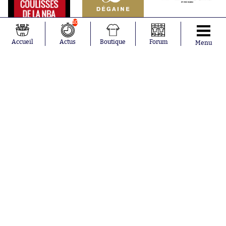
10
Accueil
Actus
Boutique
Forum
Menu
Abonnements
Contacts
La boutique SO PRESS
Mentions légales
Conditions générales d'utilisation
Publicité
Consentement RGPD
Recrutement
Joueurs en
Équipes en
tendance
tendance
Mohamed
Chelsea
Salah
Paris Saint-
Mykhailo
Germain
Mudryk
Bordeaux
Neymar
Olympique
Khalis Merah
lyonnais