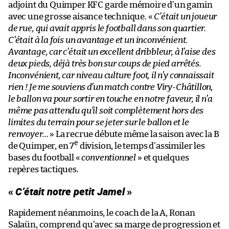
adjoint du Quimper KFC garde mémoire d’un gamin
avec une grosse aisance technique. «
C’était un joueur
de rue, qui avait appris le football dans son quartier.
C’était à la fois un avantage et un inconvénient.
Avantage, car c’était un excellent dribbleur, à l’aise des
deux pieds, déjà très bon sur coups de pied arrêtés.
Inconvénient, car niveau culture foot, il n’y connaissait
rien ! Je me souviens d’un match contre Viry-Châtillon,
le ballon va pour sortir en touche en notre faveur, il n’a
même pas attendu qu’il soit complètement hors des
limites du terrain pour se jeter sur le ballon et le
renvoyer…
» La recrue débute même la saison avec la B
e
de Quimper, en 7
division, le temps d’assimiler les
bases du football «
conventionnel
» et quelques
repères tactiques.
«
C’était notre petit Jamel
»
Rapidement néanmoins, le coach de la A, Ronan
Salaün, comprend qu’avec sa marge de progression et