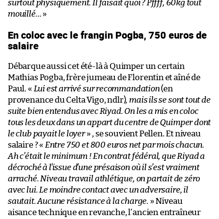
surtout physiquement. Il faisait quoi ? Pffff, 60kg tout
mouillé…
»
En coloc avec le frangin Pogba, 750 euros de
salaire
Débarque aussi cet été-là à Quimper un certain
Mathias Pogba, frère jumeau de Florentin et aîné de
Paul. «
Lui est arrivé sur recommandation
(en
provenance du Celta Vigo, ndlr)
, mais ils se sont tout de
suite bien entendus avec Riyad. On les a mis en coloc
tous les deux dans un appart du centre de Quimper dont
le club payait le loyer
» , se souvient Pellen. Et niveau
salaire ? «
Entre 750 et 800 euros net par mois chacun.
Ah c’était le minimum ! En contrat fédéral, que Riyad a
décroché à l’issue d’une présaison où il s’est vraiment
arraché. Niveau travail athlétique, on partait de zéro
avec lui. Le moindre contact avec un adversaire, il
sautait. Aucune résistance à la charge.
» Niveau
aisance technique en revanche, l’ancien entraîneur