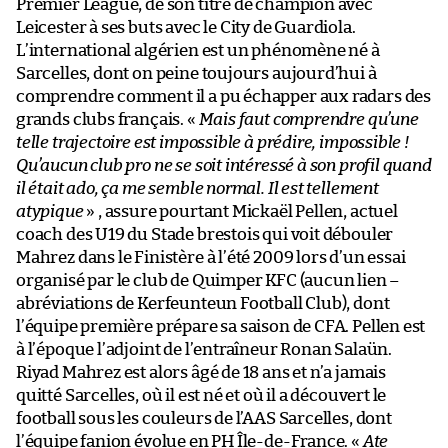
Premier League, de son titre de champion avec
Leicester à ses buts avec le City de Guardiola.
L’international algérien est un phénomène né à
Sarcelles, dont on peine toujours aujourd’hui à
comprendre comment il a pu échapper aux radars des
grands clubs français. «
Mais faut comprendre qu’une
telle trajectoire est impossible à prédire, impossible !
Qu’aucun club pro ne se soit intéressé à son profil quand
il était ado, ça me semble normal. Il est tellement
atypique
» , assure pourtant Mickaël Pellen, actuel
coach des U19 du Stade brestois qui voit débouler
Mahrez dans le Finistère à l’été 2009 lors d’un essai
organisé par le club de Quimper KFC (aucun lien –
abréviations de Kerfeunteun Football Club), dont
l’équipe première prépare sa saison de CFA. Pellen est
à l’époque l’adjoint de l’entraîneur Ronan Salaün.
Riyad Mahrez est alors âgé de 18 ans et n’a jamais
quitté Sarcelles, où il est né et où il a découvert le
football sous les couleurs de l’AAS Sarcelles, dont
l’équipe fanion évolue en PH Île-de-France. «
Ate