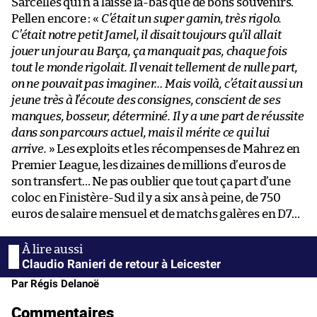
Sarcelles qui n’a laissé là-bas que de bons souvenirs.
Pellen encore : «
C’était un super gamin, très rigolo.
C’était notre petit Jamel, il disait toujours qu’il allait
jouer un jour au Barça, ça manquait pas, chaque fois
tout le monde rigolait. Il venait tellement de nulle part,
on ne pouvait pas imaginer… Mais voilà, c’était aussi un
jeune très à l’écoute des consignes, conscient de ses
manques, bosseur, déterminé. Il y a une part de réussite
dans son parcours actuel, mais il mérite ce qui lui
arrive.
» Les exploits et les récompenses de Mahrez en
Premier League, les dizaines de millions d’euros de
son transfert… Ne pas oublier que tout ça part d’une
coloc en Finistère-Sud il y a six ans à peine, de 750
euros de salaire mensuel et de matchs galères en D7…
Claudio Ranieri de retour à Leicester
Par Régis Delanoë
Commentaires