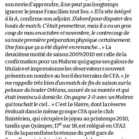
son envie d’apprendre, il ne peut pas longtemps
ignorer le jeune Francilien tout fou. «
Il l’a vite intégré
à la A
, confirme son adjoint.
D’abord pour disputer des
bouts de match. C’était prometteur, mais il a eu un gros
coup de mou en octobre et novembre, le contrecoup de
sa toute première préparation physique certainement.
Une fois que ça a été digéré en revanche…
» La
deuxième moitié de saison 2009/2010 est celle de la
confirmation pour un Mahrez qui gagne ses galons de
titulaire et impressionne les observateurs souvent
présents en nombre au bord des terrains de CFA. «
Je
me rappelle très bien d’un match de fin de saison sur la
pelouse du leader Orléans, assuré de sa montée et qui
était invaincu à domicile. On gagne 2-0 avec un Mahrez
qui touchait le ciel…
» C’est Le Havre, dont la réserve
évoluait dans le même groupe CFA que le club
finistérien, qui récupère le joyau au printemps 2010,
e
tandis que Quimper, 17
sur 18, est relégué en CFA2.
Fin de la parenthèse bretonne du petit gars de