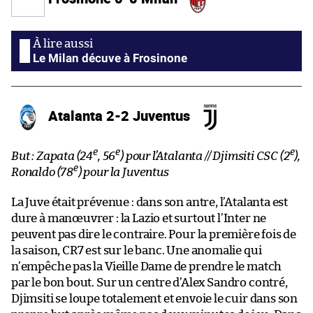
Le Milan décuve à Frosinone
Atalanta 2-2 Juventus
e
e
e
But : Zapata (24
, 56
) pour l’Atalanta // Djimsiti CSC (2
),
e
Ronaldo (78
) pour la Juventus
La Juve était prévenue : dans son antre, l’Atalanta est
dure à manœuvrer : la Lazio et surtout l’Inter ne
peuvent pas dire le contraire. Pour la première fois de
la saison, CR7 est sur le banc. Une anomalie qui
n’empêche pas la Vieille Dame de prendre le match
par le bon bout. Sur un centre d’Alex Sandro contré,
Djimsiti se loupe totalement et envoie le cuir dans son