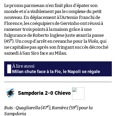
Le promu parmesan n’en finit plus d’épater son
monde et n’a visiblement pas le complexe du petit
nouveau. En déplacement à l’Artemio Franchi de
Florence, les coéquipiers de Gervinho ont réussi à
ramener trois points à la maison grâce à une
fulgurance de Roberto Inglese juste avant la pause
e
(45
). Un coup d’arrêt en revanche pour la
Viola
, qui
ne capitalise pas après son fringant succès décroché
samedi à San Siro face au Milan.
Milan chute face à la Fio, le Napoli se régale
Sampdoria 2-0 Chievo
e
e
Buts : Quagliarella (47
), Ramírez (59
) pour la
Sampdoria