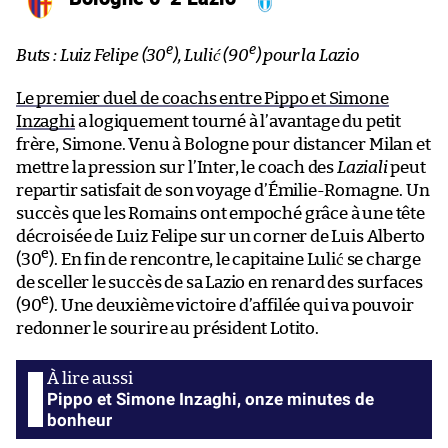
e
e
Buts : Luiz Felipe (30
), Lulić (90
) pour la Lazio
Le premier duel de coachs entre Pippo et Simone
Inzaghi
a logiquement tourné à l’avantage du petit
frère, Simone. Venu à Bologne pour distancer Milan et
mettre la pression sur l’Inter, le coach des
Laziali
peut
repartir satisfait de son voyage d’Émilie-Romagne. Un
succès que les Romains ont empoché grâce à une tête
décroisée de Luiz Felipe sur un corner de Luis Alberto
e
(30
). En fin de rencontre, le capitaine Lulić se charge
de sceller le succès de sa Lazio en renard des surfaces
e
(90
). Une deuxième victoire d’affilée qui va pouvoir
redonner le sourire au président Lotito.
Pippo et Simone Inzaghi, onze minutes de
bonheur