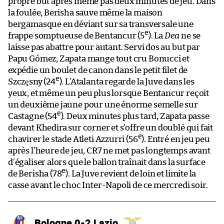
propre but après même pas deux minutes de jeu. Dans
la foulée, Berisha sauve même la maison
bergamasque en déviant sur sa transversale une
e
frappe somptueuse de Bentancur (5
). La
Dea
ne se
laisse pas abattre pour autant. Servi dos au but par
Papu Gómez, Zapata mange tout cru Bonucci et
expédie un boulet de canon dans le petit filet de
e
Szczęsny (24
). L’Atalanta regarde la Juve dans les
yeux, et même un peu plus lorsque Bentancur reçoit
un deuxième jaune pour une énorme semelle sur
e
Castagne (54
). Deux minutes plus tard, Zapata passe
devant Khedira sur corner et s’offre un doublé qui fait
e
chavirer le stade Atleti Azzurri (56
). Entré en jeu peu
après l’heure de jeu, CR7 ne met pas longtemps avant
d’égaliser alors que le ballon traînait dans la surface
e
de Berisha (78
). La Juve revient de loin et limite la
casse avant le choc Inter-Napoli de ce mercredi soir.
Bologne 0-2 Lazio