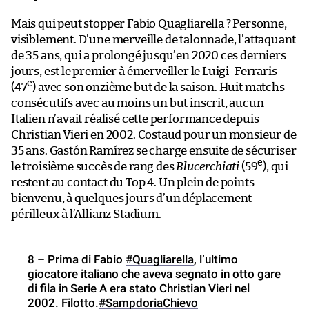
Mais qui peut stopper Fabio Quagliarella ? Personne,
visiblement. D’une merveille de talonnade, l’attaquant
de 35 ans, qui a prolongé jusqu’en 2020 ces derniers
jours, est le premier à émerveiller le Luigi-Ferraris
e
(47
) avec son onzième but de la saison. Huit matchs
consécutifs avec au moins un but inscrit, aucun
Italien n’avait réalisé cette performance depuis
Christian Vieri en 2002. Costaud pour un monsieur de
35 ans. Gastón Ramírez se charge ensuite de sécuriser
e
le troisième succès de rang des
Blucerchiati
(59
), qui
restent au contact du Top 4. Un plein de points
bienvenu, à quelques jours d’un déplacement
périlleux à l’Allianz Stadium.
8 – Prima di Fabio
#Quagliarella
, l’ultimo
giocatore italiano che aveva segnato in otto gare
di fila in Serie A era stato Christian Vieri nel
2002. Filotto.
#SampdoriaChievo