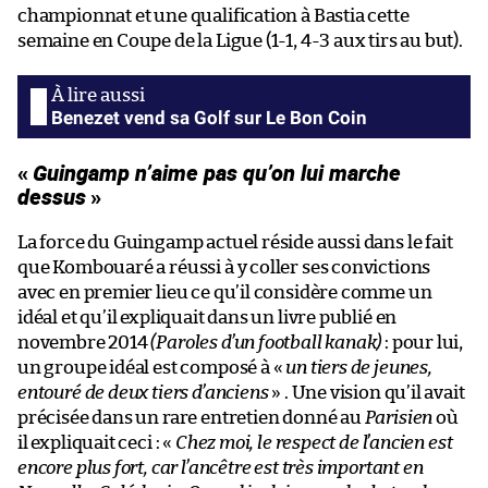
championnat et une qualification à Bastia cette
semaine en Coupe de la Ligue (1-1, 4-3 aux tirs au but).
Benezet vend sa Golf sur Le Bon Coin
«
Guingamp n’aime pas qu’on lui marche
dessus
»
La force du Guingamp actuel réside aussi dans le fait
que Kombouaré a réussi à y coller ses convictions
avec en premier lieu ce qu’il considère comme un
idéal et qu’il expliquait dans un livre publié en
novembre 2014
(Paroles d’un football kanak)
: pour lui,
un groupe idéal est composé à «
un tiers de jeunes,
entouré de deux tiers d’anciens
» . Une vision qu’il avait
précisée dans un rare entretien donné au
Parisien
où
il expliquait ceci : «
Chez moi, le respect de l’ancien est
encore plus fort, car l’ancêtre est très important en