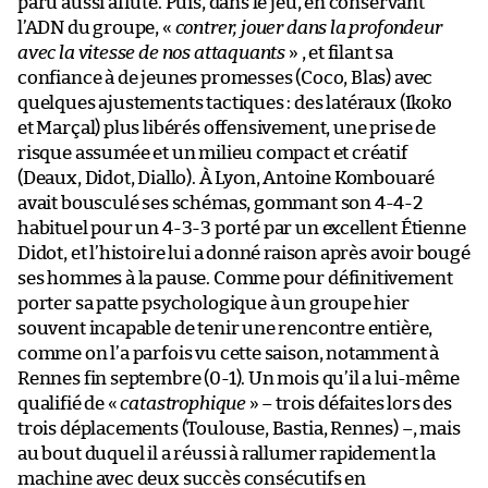
paru aussi affûté. Puis, dans le jeu, en conservant
l’ADN du groupe, «
contrer, jouer dans la profondeur
avec la vitesse de nos attaquants
» , et filant sa
confiance à de jeunes promesses (Coco, Blas) avec
quelques ajustements tactiques : des latéraux (Ikoko
et Marçal) plus libérés offensivement, une prise de
risque assumée et un milieu compact et créatif
(Deaux, Didot, Diallo). À Lyon, Antoine Kombouaré
avait bousculé ses schémas, gommant son 4-4-2
habituel pour un 4-3-3 porté par un excellent Étienne
Didot, et l’histoire lui a donné raison après avoir bougé
ses hommes à la pause. Comme pour définitivement
porter sa patte psychologique à un groupe hier
souvent incapable de tenir une rencontre entière,
comme on l’a parfois vu cette saison, notamment à
Rennes fin septembre (0-1). Un mois qu’il a lui-même
qualifié de «
catastrophique
» – trois défaites lors des
trois déplacements (Toulouse, Bastia, Rennes) –, mais
au bout duquel il a réussi à rallumer rapidement la
machine avec deux succès consécutifs en