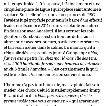
mi-temps timide. 1-0 à la pause, 1-3 finalement et une
cinquième place de Ligue 1 qui replace saint Antoine à
sa place. Soit celle où les nouveaux princes du PSG
l’avaient jugé trop fade pour tenir la barre d’un effectif
leader en décembre 2011 et qui s’est planté ensuite en
fin de saison avec Ancelotti. Il faut excuser les rois
gloutons : Kombouaré est un homme de terrain, il
aime courir avec ses joueurs, participer aux séances
et faire son métier dans le calme. Un mantra qu’il a
réinstallé dès ses premiers jours à Guingamp : «
Moi,
j’arrive d’une petite île : chez moi, là-bas, l’île des Pins,
c’est 2000 habitants. Je suis super heureux de retrouver
un club à taille humaine.
» C’est certainement là qu’il
est le meilleur. Valenciennes s’en souvient aussi.
L’homme n’a pas tout bousculé, mais a plutôt fait son
métier : des choix. Celui d’installer rapidement Jimmy
Briand d’abord – «
Vous partez à la guerre, c’est le
premier soldat que vous emmenez.
» – qui a rarement