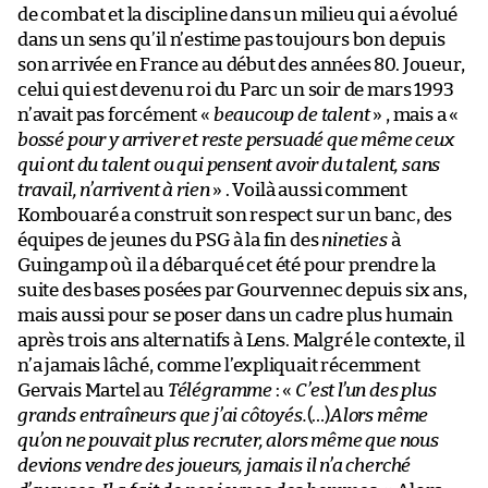
de combat et la discipline dans un milieu qui a évolué
dans un sens qu’il n’estime pas toujours bon depuis
son arrivée en France au début des années 80. Joueur,
celui qui est devenu roi du Parc un soir de mars 1993
n’avait pas forcément «
beaucoup de talent
» , mais a «
bossé pour y arriver et reste persuadé que même ceux
qui ont du talent ou qui pensent avoir du talent, sans
travail, n’arrivent à rien
» . Voilà aussi comment
Kombouaré a construit son respect sur un banc, des
équipes de jeunes du PSG à la fin des
nineties
à
Guingamp où il a débarqué cet été pour prendre la
suite des bases posées par Gourvennec depuis six ans,
mais aussi pour se poser dans un cadre plus humain
après trois ans alternatifs à Lens. Malgré le contexte, il
n’a jamais lâché, comme l’expliquait récemment
Gervais Martel au
Télégramme
: «
C’est l’un des plus
grands entraîneurs que j’ai côtoyés.
(…)
Alors même
qu’on ne pouvait plus recruter, alors même que nous
devions vendre des joueurs, jamais il n’a cherché