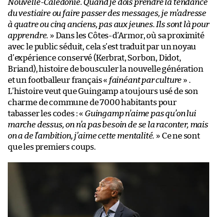
Nouvelle-Calédonie. Quand je dois prendre la tendance
du vestiaire ou faire passer des messages, je m’adresse
à quatre ou cinq anciens, pas aux jeunes. Ils sont là pour
apprendre.
» Dans les Côtes-d’Armor, où sa proximité
avec le public séduit, cela s’est traduit par un noyau
d’expérience conservé (Kerbrat, Sorbon, Didot,
Briand), histoire de bousculer la nouvelle génération
et un footballeur français «
fainéant par culture
» .
L’histoire veut que Guingamp a toujours usé de son
charme de commune de 7000 habitants pour
tabasser les codes : «
Guingamp n’aime pas qu’on lui
marche dessus, on n’a pas besoin de se la raconter, mais
on a de l’ambition, j’aime cette mentalité.
» Ce ne sont
que les premiers coups.