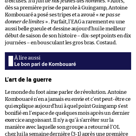
d’excuses. Il a fait de nos jeunes des hommes.
» Alors,
dès sa première prise de parole à Guingamp, Antoine
Kombouaré a posé ses tripes et a avoué «
ne pas se
donner de limites
» . Parfait, l’EAG a rarement eu une
aussi belle gueule et dessine aujourd’hui le meilleur
début de saison de son histoire – dix-sept points en dix
journées – en bousculant les gros bras. Costaud.
Le bon pari de Kombouaré
L’art de la guerre
Le monde du foot aime parler de révolution. Antoine
Kombouaré n’en a jamais eu envie et c’est peut-être ce
qui explique aujourd’hui à quel point Guingamp s’est
bonifié en l’espace de quelques mois après un dernier
exercice angoissant. Il n’y a qu’à s’arrêter sur la
manière avec laquelle son groupe a retourné l’OL
chez lui la semaine dernière (3-1) après une première