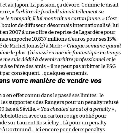
t au Japon. La passion, ça dévore. Comme le disait
erre, «
l’arbitre de football aimait tellement sa
 le trompait, il lui montrait un carton jaune.
» C’est
 boulot de diffuseur désormais internationalisé, lui
nt en 2007 à une offre de reprise de Lagardère pour
t Jonas empoche 10,837 millions d’euros pour ses 15%.
de Michel Jonas(z) à Nick : «
Chaque semaine quand
’aime le plus. J’ai aussi eu une vie fantastique en temps
 me suis dédié à devenir arbitre professionnel et je
e à se faire des amis – il ne peut pas arbitrer le PSG
 et par conséquent… quelques ennemis.
dans votre manière de vendre vos
a en effet connu dans le passé ses limites : le
les supporters des Rangers pour un penalty refusé
 face à Séville. «
You cheated us out of a penalty
» ,
Rebelotte ici avec un carton rouge oublié pour
de sur Laurent Koscielny… Là pour un penalty
ce à Dortmund… Ici encore pour deux penaltys