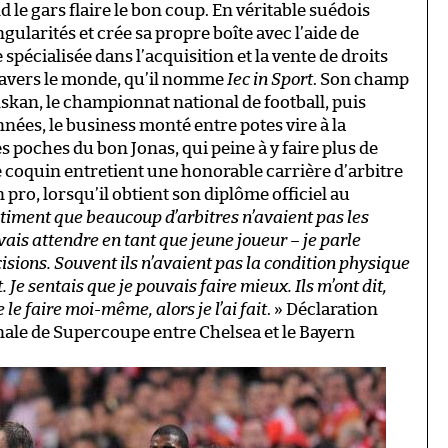
 le gars flaire le bon coup. En véritable suédois
ngularités et crée sa propre boîte avec l’aide de
spécialisée dans l’acquisition et la vente de droits
travers le monde, qu’il nomme
Iec in Sport
. Son champ
enskan, le championnat national de football, puis
nées, le business monté entre potes vire à la
 poches du bon Jonas, qui peine à y faire plus de
 le coquin entretient une honorable carrière d’arbitre
 pro, lorsqu’il obtient son diplôme officiel au
ntiment que beaucoup d’arbitres n’avaient pas les
is attendre en tant que jeune joueur – je parle
cisions. Souvent ils n’avaient pas la condition physique
Je sentais que je pouvais faire mieux. Ils m’ont dit,
 le faire moi-même, alors je l’ai fait
. » Déclaration
a finale de Supercoupe entre Chelsea et le Bayern