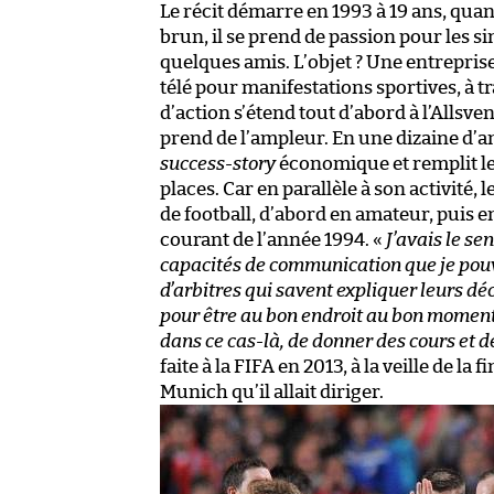
Le récit démarre en 1993 à 19 ans, quand
brun, il se prend de passion pour les si
quelques amis. L’objet ? Une entreprise 
télé pour manifestations sportives, à 
d’action s’étend tout d’abord à l’Allsv
prend de l’ampleur. En une dizaine d’an
success-story
économique et remplit les
places. Car en parallèle à son activité,
de football, d’abord en amateur, puis en
courant de l’année 1994. «
J’avais le se
capacités de communication que je pouva
d’arbitres qui savent expliquer leurs dé
pour être au bon endroit au bon moment. 
dans ce cas-là, de donner des cours et de
faite à la FIFA en 2013, à la veille de l
Munich qu’il allait diriger.