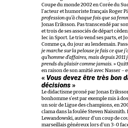
Coupe du monde 2002 en Corée du Sud e
l’acteur et humoriste français Roger Pi
profession qu’à chaque fois que sa femme
Jonas Eriksson. Pas transcendé par son
et trois de ses associés de départ cède
Iec in Sport. Le trio vend ses parts, e
Comme ça, du jour au lendemain. Passé 
je marche sur la pelouse je fais ce que j
qu’homme d’affaires, mais depuis 2011 je
prends du plaisir comme jamais.
» Quitt
en raison de son amitié avec Nasser –
«
Vous devez être très bon 
décisions
»
Le didactisme proné par Jonas Eriksson 
bonhomme s’est par exemple mis à dos 
un soir de Ligue des champions, en 2009
clama dans la foulée Steven Naismith. 
Lewandowski, auteur d’un coup de cou
marseillais généreux lors d’un 3-0 fa