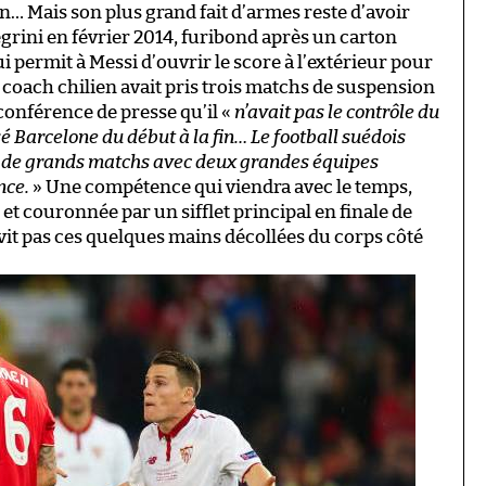
n… Mais son plus grand fait d’armes reste d’avoir
grini en février 2014, furibond après un carton
 permit à Messi d’ouvrir le score à l’extérieur pour
Le coach chilien avait pris trois matchs de suspension
conférence de presse qu’il «
n’avait pas le contrôle du
isé Barcelone du début à la fin… Le football suédois
e de grands matchs avec deux grandes équipes
nce.
» Une compétence qui viendra avec le temps,
t couronnée par un sifflet principal en finale de
e vit pas ces quelques mains décollées du corps côté