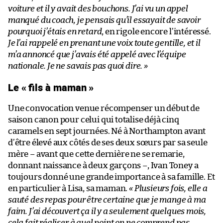
voiture et il y avait des bouchons. J’ai vu un appel
manqué du coach, je pensais qu’il essayait de savoir
pourquoi j’étais en retard
, en rigole encore l’intéressé.
Je l’ai rappelé en prenant une voix toute gentille, et il
m’a annoncé que j’avais été appelé avec l’équipe
nationale. Je ne savais pas quoi dire. »
Le « fils à maman »
Une convocation venue récompenser un début de
saison canon pour celui qui totalise déjà cinq
caramels en sept journées. Né à Northampton avant
d’être élevé aux côtés de ses deux sœurs par sa seule
mère – avant que cette dernière ne se remarie,
donnant naissance à deux garçons –, Ivan Toney a
toujours donné une grande importance à sa famille. Et
en particulier à Lisa, sa maman.
« Plusieurs fois, elle a
sauté des repas pour être certaine que je mange à ma
faim. J’ai découvert ça il y a seulement quelques mois,
cela fait réaliser à quel point on ne comprend pas