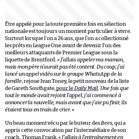
Être appelé pour la toute première fois en sélection
nationale est toujours un moment particulier à vivre.
Surtout lorsque l’on a 26 ans, que l’on a collectionné
les prêts en League One avant de devenir l’un des
meilleurs attaquants de Premier League sous la
liquette de Brentford.
« J’allais appeler ma maman,
mais mon père n’aurait pas été content. Du coup, j’ai
lancé un appel vidéo sur le groupe WhatsApp de la
famille
, rejoue Ivan Toney, le petit nouveau de la liste
de Gareth Southgate,
pour le
Daily Mail
.
Une fois que
tout le monde avait rejoint l’appel, j’ai commencé à
annoncer la nouvelle, mais avant que j’aie pu finir, ils
étaient tous en train de crier. »
Un beau moment vécu par le buteur des
Bees
, qui a
appris cette convocation par l’intermédiaire de son
coach, Thomas Frank.
« J’allais à l’entraînement en