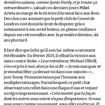
dernières saisons, comme Jamie Vardy, et je trouve ça
extraordinaire »
, saluait ces derniers jours Mikel
Arteta en marge de la victoire d’Arsenal face aux
Bees
.
Des chocs au sommet que le petit club de l’ouest de
Londres s’est donné le droit de disputer grâce
notamment à son
serial
buteur, en pleine confiance
depuis ses retrouvailles avec la première division, six
ans plus tard.
Il faut dire que la foi qu’il a en lui-même a rarement
été ébranlée. En février 2021, il offrait la victoire aux
siens contre Stoke.
« Leur entraîneur, Michael O’Neill,
s’en est pris à moi, alors je lui ai dit :
« Je vais marquer et
je viendrai fêter ça devant toi dans une minute » » ,
jure Toney. Promesse tenue par l’homme aux
multiples tatouages. Parmi lesquels ce petit chat
observant son reflet dans une flaque d’eau et voyant
un tigre impressionnant.
« Cela montre que la façon
dont les autres vous voient n’a pas d’importance. Si vous
vous voyez comme un gagnant, vous allez en être un. Et