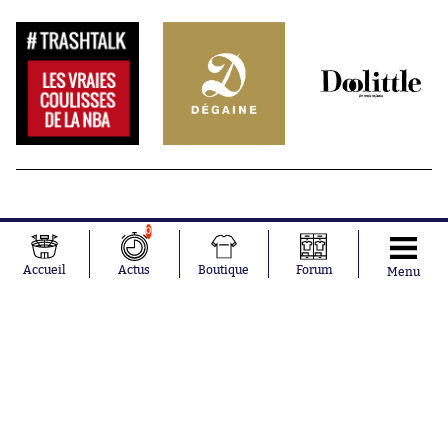
0
Accueil
Actus
Boutique
Forum
Menu
Abonnements
Contacts
La boutique SO PRESS
Mentions légales
Conditions générales d'utilisation
Publicité
Consentement RGPD
Recrutement
Joueurs en
Équipes en
tendance
tendance
Mohamed
Chelsea