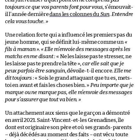
toujours ce que vos parents font pour vous
, s’émouvait-
il l’année dernière
dans les colonnes du
Sun
.
Entendre
cela vous touche. »
Une relation forte qui a influencé les premiers pas du
jeune homme, qui se définit lui-même comme un
«
fils à maman »
.
« Elle m’envoie des messages après les
matchs en me disant :
« Ne les laisse pas te stresser, ne
les laisse pas te prendre la tête »
, car elle sait que je
peux parfois être sanguin
, dévoile-t-il encore.
Elle me
dit toujours :
« Sois le grand attaquant que tu es, mets-
toi en avant et fais les choses bien. »
Peu importe que je
marque ou ne marque pas, elle m’envoie des messages
pour s’assurer que tout va bien. »
Un attachement aux siens que le garçon a démontré
en avril 2021. Saint-Vincent-et-les Grenadines, île
dont est originaire son père et où ses grands-parents
– déjà décédés au moment des faits – ont vécu toute