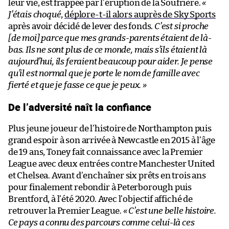
leur vie, est frappée par l’éruption de la Soufrière.
«
J’étais choqué
,
déplore-t-il alors auprès de Sky Sports
après avoir décidé de lever des fonds.
C’est si proche
[de moi] parce que mes grands-parents étaient de là-
bas. Ils ne sont plus de ce monde, mais s’ils étaient là
aujourd’hui, ils feraient beaucoup pour aider. Je pense
qu’il est normal que je porte le nom de famille avec
fierté et que je fasse ce que je peux. »
De l’adversité naît la confiance
Plus jeune joueur de l’histoire de Northampton puis
grand espoir à son arrivée à Newcastle en 2015 à l’âge
de 19 ans, Toney fait connaissance avec la Premier
League avec deux entrées contre Manchester United
et Chelsea. Avant d’enchaîner six prêts en trois ans
pour finalement rebondir à Peterborough puis
Brentford, à l’été 2020. Avec l’objectif affiché de
retrouver la Premier League.
« C’est une belle histoire.
Ce pays a connu des parcours comme celui-là ces