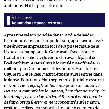
iota. Oui, Houssem était au carrefour de ses
ambitions. Et il l’a peut-être raté.
Aouar, danse avec les stars
Après une saison bouclée dans un rôle de leader
technique dans son équipe de Lyon, après avoir laissé
une énorme impression lors de la phase finale de la
Ligue des champions, le Gone avait l’occasion de
franchir un palier. La Juventus lui avait déjà fait de
l’œil cet hiver. Arsenal avait formulé une offre de 36
millions plus Guendouzi et des bonus. Manchester
City, le PSG et le Real Madrid étaient aussi entrés dans
la danse. Pourtant, début septembre, Juninho assurait
n’avoir
« rien reçu officiellement »
pour son joueur.
«
Houssem connaît bien la maison, il est chez nous depuis
longtemps, on a vu lors du Final 8 ce qu’il était capable
de faire lorsqu’il est vraiment concentré sur le match
,
resituait le directeur sportif rhodanien au micro de