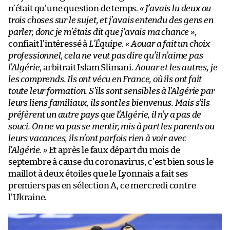
n’était qu’une question de temps.
« J’avais lu deux ou
trois choses sur le sujet, et j’avais entendu des gens en
parler, donc je m’étais dit que j’avais ma chance »
,
confiait l’intéressé à
L’Équipe
.
« Aouar a fait un choix
professionnel, cela ne veut pas dire qu’il n’aime pas
l’Algérie
, arbitrait Islam Slimani.
Aouar et les autres, je
les comprends. Ils ont vécu en France, où ils ont fait
toute leur formation. S’ils sont sensibles à l’Algérie par
leurs liens familiaux, ils sont les bienvenus. Mais s’ils
préfèrent un autre pays que l’Algérie, il n’y a pas de
souci. On ne va pas se mentir, mis à part les parents ou
leurs vacances, ils n’ont parfois rien à voir avec
l’Algérie. »
Et après le faux départ du mois de
septembre à cause du coronavirus, c’est bien sous le
maillot à deux étoiles que le Lyonnais a fait ses
premiers pas en sélection A, ce mercredi contre
l’Ukraine.