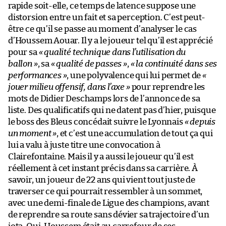
rapide soit-elle, ce temps de latence suppose une
distorsion entre un fait et sa perception. C’est peut-
être ce qu’il se passe au moment d’analyser le cas
d’Houssem Aouar. Il y a le joueur tel qu’il est apprécié
pour sa
« qualité technique dans l’utilisation du
ballon »
, sa
« qualité de passes »
,
« la continuité dans ses
performances »
, une polyvalence qui lui permet de
«
jouer milieu offensif, dans l’axe »
pour reprendre les
mots de Didier Deschamps lors de l’annonce de sa
liste. Des qualificatifs qui ne datent pas d’hier, puisque
le boss des Bleus concédait suivre le Lyonnais
« depuis
un moment »
, et c’est une accumulation de tout ça qui
lui a valu à juste titre une convocation à
Clairefontaine. Mais il y a aussi le joueur qu’il est
réellement à cet instant précis dans sa carrière. À
savoir, un joueur de 22 ans qui vient tout juste de
traverser ce qui pourrait ressembler à un sommet,
avec une demi-finale de Ligue des champions, avant
de reprendre sa route sans dévier sa trajectoire d’un