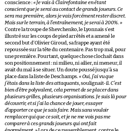
conscience :
« Je vais à Clairefontaine en étant
conscient que je serai au contact de grands joueurs. Ce
sera ma première, alors je vais forcément rester discret.
Mais sur le terrain, à l’entraînement, je serai à 200%. »
Contre la troupe de Shevchenko, le Lyonnais s’est
illustré sur les coups de pied arrêtés et a amené le
second but d’Olivier Giroud, sa frappe ayant été
repoussée sur la tête du centenaire. Pas trop mal, pour
une première. Pourtant, quelque chose clochait dans
son positionnement : ni milieu, ni ailier, ni meneur, il
avait du mal à se situer. Un doute poussé jusqu’à sa
place dans la liste de Deschamps.
« Oui, j’ai vu que
j’étais dans la liste des attaquants
, soulignait-il.
C’est
bien d’être polyvalent, cela permet de se placer dans
plusieurs grilles, plusieurs organisations. Je suis là pour
découvrir, et si j’ai la chance de jouer, essayer
d’apporter ce que je sais faire. Mais sans vouloir
remplacer qui que ce soit, et je ne me vois pas me
comparer à ces grands joueurs qui ont fait
énormément. »
Lors de ce rassemblement, contre le