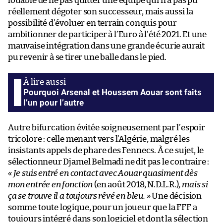
louable de ne pas quitter une équipe qui n’a pas pu
réellement dégoter son successeur, mais aussi la
possibilité d’évoluer en terrain conquis pour
ambitionner de participer à l’Euro à l’été 2021. Et une
mauvaise intégration dans une grande écurie aurait
pu revenir à se tirer une balle dans le pied.
Pourquoi Arsenal et Houssem Aouar sont faits
l’un pour l’autre
Autre bifurcation évitée soigneusement par l’espoir
tricolore : celle menant vers l’Algérie, malgré les
insistants appels de phare des Fennecs. À ce sujet, le
sélectionneur Djamel Belmadi ne dit pas le contraire :
« Je suis entré en contact avec Aouar quasiment dès
mon entrée en fonction
(en août 2018, N.D.L.R.)
, mais si
ça se trouve il a toujours rêvé en bleu. »
Une décision
somme toute logique, pour un joueur que la FFF a
toujours intégré dans son logiciel et dont la sélection