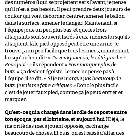
des numéros 8 qui se projettent vers l’avant, je pense
qu’il n’en a pas besoin. Il peut prendre deux joueurs de
couloir qui vont déborder, centrer, amener le ballon
dans la surface, amener le danger. Maintenant, si
l’équipe joue un peu plus bas, et que les trois
attaquants sont souvent livrés à eux-mêmes lorsqu’ils
attaquent, là le pied opposé peut être une arme. Je
trouve ça un peu facile que tous les mecs, maintenant,
lorsqu’on leur dit : «
Tu veux jouer où, le côté gauche ?
Pourquoi ?
» ils répondent «
Pour marquer plus de
buts.
» Ça devient égoïste. Le mec ne pense pas à
l’équipe, il se dit : «
Si je ne marque pas beaucoup de
buts, je vais me faire critiquer.
» Donc le plus facile,
c’est de jouer faux pied, comme ça je peux entrer et
marquer.
Qu’est-ce qui a changé dans le rôle de ce poste entre
ton époque, pas si lointaine, et aujourd’hui ?
Déjà, la
majorité des mecs jouent opposés, ça change
beaucoup de choses. Et puis, on est passé d’attaques