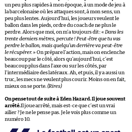
un peu plus rapides à mon époque, à un mode de jeu à
la barcelonaise où les attaques sont, à mon sens, un
peu plus lentes. Aujourd’hui, les joueurs veulent le
ballon dans les pieds, ordre du coach de ne plus le
perdre. Alors que moi, on m’a toujours dit : «
Dans les
trente derniers mètres, percute ! Peut-être que tu vas
perdre le ballon, mais quelqu’un derrière va peut-être
le récupérer.
» On prépare l’action, mais on enclenche
beaucoup par le côté, alors qu’aujourd’hui, c’est
beaucoup plus dans l’axe ou sur les côtés, par
l’intermédiaire des latéraux. Ah, et puis, il y a aussi un
truc, les mecs ne veulent plus courir. Moins on en fait,
mieux on se porte.
(Rires)
On pense tout de suite à Eden Hazard. Il joue souvent
arrêté.
Il joue arrêté, mais est-ce que c’est un vrai
ailier ? Je ne le pense pas. Je le vois plus comme un
numéro 10.