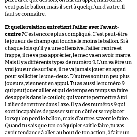
veut pas le ballon, mais il sert à quelqu’un d’autre. Il
faut se connaître.
Et quelle relation entretient l’ailier avec l’avant-
centre ?
C’est encore plus compliqué. C’est peut-être
le joueur de champ qui touche le moins le ballon. Si à
chaque fois qu’il y a une offensive, l’ailier rentre et
frappe, il ne va pas apprécier, le mec va en avoir marre.
Mais il y a différents types de numéro 9. L’un va être un
vrai joueur de surface, il ne va jamais jouer en appui
pour solliciter le une-deux. D’autres sont un peu plus
joueurs, viennent en appui. Tu as aussi le numéro 9
qui peut jouer ailier et qui de temps en temps va faire
des appels dans le couloir, qui vont te permettre à toi
l’ailier de rentrer dans l’axe. Il y a des numéros 9 qui
sont incapables de passer sur un côté et se replacer
lorsqu’on perd le ballon, mais d’autres savent le faire.
Quand tu sais que ton coéquipier sait le faire, tu vas
avoir tendance à aller au bout de ton action, à faire un