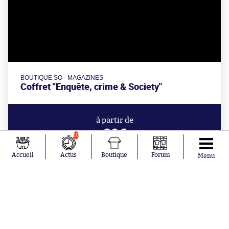
BOUTIQUE SO - MAGAZINES
Coffret "Enquête, crime & Society"
à partir de
39€
10
Accueil
Actus
Boutique
Forum
Menu
Aujourd'hui à 21:17
Le patron de la Liga justifie la fin du