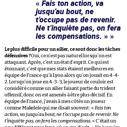
«
Fais ton action, va
jusqu’au bout, ne
t’occupe pas de revenir.
Ne t’inquiète pas, on fera
les compensations.
»
Le plus difficile pour un ailier, ce sont donc les tâches
défensives ?
Oui, ce n’est pas naturel lorsqu’on est
attaquant. Après, c’est un état d’esprit. Ce qui est
étonnant, c’est que mes stats étaient meilleures en
équipe de France qu’à Lyon alors qu’on jouait en 4-4-
2. Lorsqu’on joue en 4-3-3, le joueur de couloir est
considéré comme un ailier faisant partie du trident
offensif, donc on est amenés à être plus décisif. En
équipe de France, j’avais à mes côtés un joueur
comme Makelele qui me disait souvent : «
Fais ton
action, va jusqu’au bout, ne t’occupe pas de revenir. Ne
t’inquiète pas, on fera les compensations.
» C’était un