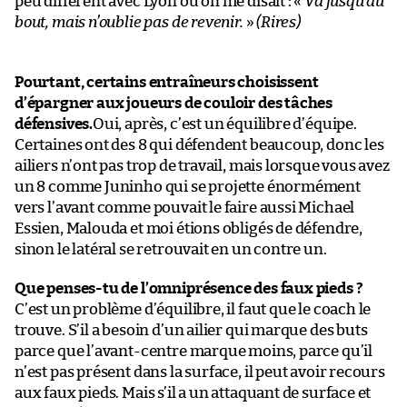
peu différent avec Lyon où on me disait : «
Va jusqu’au
bout, mais n’oublie pas de revenir.
»
(Rires)
Pourtant, certains entraîneurs choisissent
d’épargner aux joueurs de couloir des tâches
défensives.
Oui, après, c’est un équilibre d’équipe.
Certaines ont des 8 qui défendent beaucoup, donc les
ailiers n’ont pas trop de travail, mais lorsque vous avez
un 8 comme Juninho qui se projette énormément
vers l’avant comme pouvait le faire aussi Michael
Essien, Malouda et moi étions obligés de défendre,
sinon le latéral se retrouvait en un contre un.
Que penses-tu de l’omniprésence des faux pieds ?
C’est un problème d’équilibre, il faut que le coach le
trouve. S’il a besoin d’un ailier qui marque des buts
parce que l’avant-centre marque moins, parce qu’il
n’est pas présent dans la surface, il peut avoir recours
aux faux pieds. Mais s’il a un attaquant de surface et