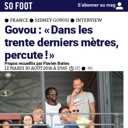
S’abonner au mag
FRANCE
SIDNEY GOVOU
INTERVIEW
Govou : «
Dans les
trente derniers mètres,
percute !
»
Propos recueillis par Flavien Bories
LE MARDI 30 AOÛT 2016 À 17:00
11'
46