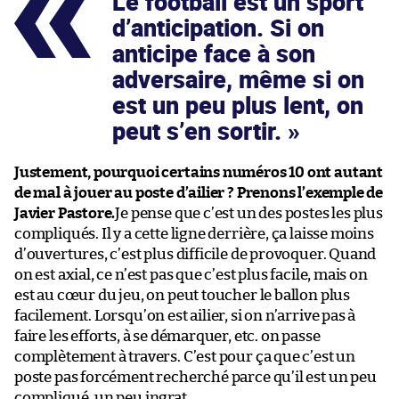
Le football est un sport
d’anticipation. Si on
anticipe face à son
adversaire, même si on
est un peu plus lent, on
peut s’en sortir.
Justement, pourquoi certains numéros 10 ont autant
de mal à jouer au poste d’ailier ? Prenons l’exemple de
Javier Pastore.
Je pense que c’est un des postes les plus
compliqués. Il y a cette ligne derrière, ça laisse moins
d’ouvertures, c’est plus difficile de provoquer. Quand
on est axial, ce n’est pas que c’est plus facile, mais on
est au cœur du jeu, on peut toucher le ballon plus
facilement. Lorsqu’on est ailier, si on n’arrive pas à
faire les efforts, à se démarquer, etc. on passe
complètement à travers. C’est pour ça que c’est un
poste pas forcément recherché parce qu’il est un peu
compliqué, un peu ingrat.