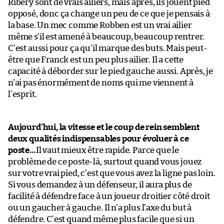
Ribéry sont de vrais ailiers, mais après, ils jouent pied
opposé, donc ça change un peu de ce que je pensais à
la base. Un mec comme Robben est un vrai ailier
même s’il est amené à beaucoup, beaucoup rentrer.
C’est aussi pour ça qu’il marque des buts. Mais peut-
être que Franck est un peu plus ailier. Il a cette
capacité à déborder sur le pied gauche aussi. Après, je
n’ai pas énormément de noms qui me viennent à
l’esprit.
Aujourd’hui, la vitesse et le coup de rein semblent
deux qualités indispensables pour évoluer à ce
poste…
Il vaut mieux être rapide. Parce que le
problème de ce poste-là, surtout quand vous jouez
sur votre vrai pied, c’est que vous avez la ligne pas loin.
Si vous demandez à un défenseur, il aura plus de
facilité à défendre face à un joueur droitier côté droit
ou un gaucher à gauche. Il n’a plus l’axe du but à
défendre. C’est quand même plus facile que si un