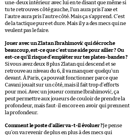
une-deux intérieur avec lui en te disant que même si
tu te retrouves côté gauche, l’un aura pris l’axe et
l’autre aura pris l’autre côté. Mais ça s’apprend. C’est
de la tactique pure et dure. Mais il y a des mecs qui ne
veulent pas le faire.
Jouer avec un Zlatan Ibrahimović qui décroche
beaucoup, est-ce que c’est une aide pour ailier ? Ou
est-ce qu’il risque d’empiéter sur tes plates-bandes ?
Si vous avez deux 8 plus Zlatan qui descend et se
retrouve au niveau du 6, il va manquer quelqu’un
devant. À Paris, ça pouvait fonctionner parce que
Cavani jouait sur un côté, mais il fait trop d’efforts
pour moi. Avec un joueur comme Ibrahimović, ça
peut permettre aux joueurs de couloir de prendre la
profondeur, mais faut-il encore en avoir qui prennent
la profondeur.
Comment le poste d’ailier va-t-il évoluer ?
Je pense
qu’on va revenir de plus en plus à des mecs qui