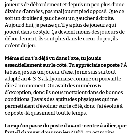
joueurs de débordement et depuis un peu plus d’une
dizaine d’années, pas mal jouent pied opposé. Que ce
soit un droitier à gauche ou un gaucher à droite.
Aujourd’hui, je pense qu’il y a plus de joueurs qui
jouent dans ce style. Ça devient moins des joueurs de
débordement, ils sont plus dans le cœur du jeu, ils
créent du jeu.
Même si on t’a déjà vu dans l’axe, tu jouais
essentiellement sur le côté. Tu appréciais ce poste ?
À
la base, je suis un joueur d’axe. Je me suis surtout
adapté au 4-3-3 à la lyonnaise comme on pouvait le
dire à un moment. On avait des numéros 6
d’exception, donc ils nous mettaient dans de bonnes
conditions. J’avais des aptitudes physiques qui me
permettaient d’évoluer sur le côté, donc j’ai évolué à
ce poste-là quasiment tout le temps.
Lorsqu’on passe du poste d’avant-centre à ailier, que
faut-il changer dans son jeu ?
Déjà, on est moins