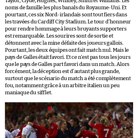
Taylor, Clyde, Hughes, Whitley, Smith et Williams. Les
noms de famille les plus banals du Royaume-Uni. Et
pourtant, ces six Nord-irlandais sont tout fiers dans
les travées du Cardiff City Stadium. Le tour d’honneur
pour rendre hommage à leurs bruyants supporters
est remarquable. Les sourires sont de sortie et
détonnent avec la mine défaite des joueurs gallois.
Pourtant, les deux équipes ont fait match nul. Mais le
pays de Galles était favori. Et ce n’est pas tous les jours
que le pays de Galles part favori dans un match. Alors
forcément, la déception est d’autant plus grande,
surtout que le scénario du match a été complètement
fou, notamment grâce à un arbitre italien un peu
maniaque du sifflet.