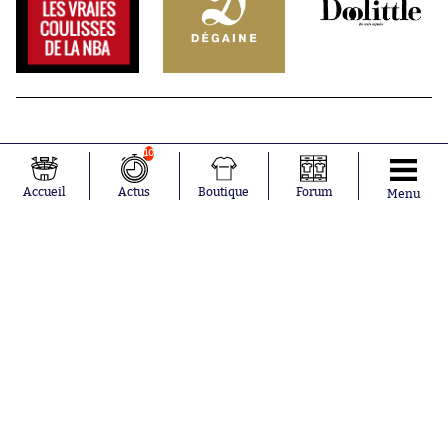
10
Accueil
Actus
Boutique
Forum
Menu
Abonnements
Contacts
La boutique SO PRESS
Mentions légales
Conditions générales d'utilisation
Publicité
Consentement RGPD
Recrutement
Joueurs en
Équipes en
tendance
tendance
Lionel Messi
Paris Saint-
Maghnes
Germain
Akliouche
Real Madrid
Mohamed
Olympique de
Salah
Marseille