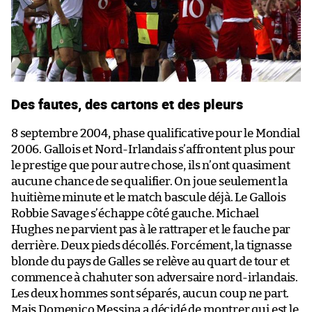
Des fautes, des cartons et des pleurs
8 septembre 2004, phase qualificative pour le Mondial
2006. Gallois et Nord-Irlandais s’affrontent plus pour
le prestige que pour autre chose, ils n’ont quasiment
aucune chance de se qualifier. On joue seulement la
huitième minute et le match bascule déjà. Le Gallois
Robbie Savage s’échappe côté gauche. Michael
Hughes ne parvient pas à le rattraper et le fauche par
derrière. Deux pieds décollés. Forcément, la tignasse
blonde du pays de Galles se relève au quart de tour et
commence à chahuter son adversaire nord-irlandais.
Les deux hommes sont séparés, aucun coup ne part.
Mais Domenico Messina a décidé de montrer qui est le