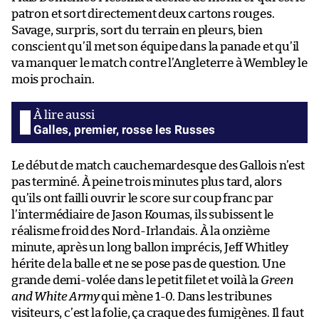
patron et sort directement deux cartons rouges.
Savage, surpris, sort du terrain en pleurs, bien
conscient qu’il met son équipe dans la panade et qu’il
va manquer le match contre l’Angleterre à Wembley le
mois prochain.
Galles, premier, rosse les Russes
Le début de match cauchemardesque des Gallois n’est
pas terminé. À peine trois minutes plus tard, alors
qu’ils ont failli ouvrir le score sur coup franc par
l’intermédiaire de Jason Koumas, ils subissent le
réalisme froid des Nord-Irlandais. À la onzième
minute, après un long ballon imprécis, Jeff Whitley
hérite de la balle et ne se pose pas de question. Une
grande demi-volée dans le petit filet et voilà la
Green
and White Army
qui mène 1-0. Dans les tribunes
visiteurs, c’est la folie, ça craque des fumigènes. Il faut