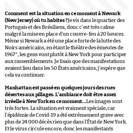
Comment est la situation en ce moment à Newark
(New Jersey) où tu habites ?
Je vis dans le quartier des
Portugais et des Brésiliens, donc c’est très calme
malgré la mise en place d’un couvre-feu à 20 heures.
Même si Newark a été une place forte de la lutte des
Noirs américains, en étant le théâtre des émeutes de
1967*, les gens vont plutôt à New York pour participer
aux rassemblements. Je lisais que des manifestations
avaient lieu dans les 50 États américains, j’espère que
cela va continuer.
Manhattan est passé en quelques jours des rues
désertes aux pillages. L’ambiance doit être assez
irréelle à New York en ce moment…
Les images sont
très fortes. La situation est vraiment spéciale, car
l’épidémie de Covid-19 a été extrêmement grave avec
plus de 24 000 décès rien que dans l’État de New York.
Et le virus circule encore, donc les manifestants