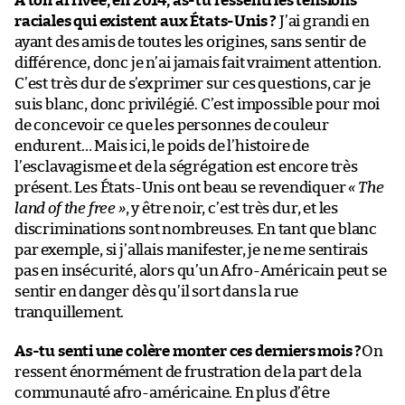
À ton arrivée, en 2014, as-tu ressenti les tensions
raciales qui existent aux États-Unis ?
J’ai grandi en
ayant des amis de toutes les origines, sans sentir de
différence, donc je n’ai jamais fait vraiment attention.
C’est très dur de s’exprimer sur ces questions, car je
suis blanc, donc privilégié. C’est impossible pour moi
de concevoir ce que les personnes de couleur
endurent… Mais ici, le poids de l’histoire de
l’esclavagisme et de la ségrégation est encore très
présent. Les États-Unis ont beau se revendiquer
« The
land of the free »
, y être noir, c’est très dur, et les
discriminations sont nombreuses. En tant que blanc
par exemple, si j’allais manifester, je ne me sentirais
pas en insécurité, alors qu’un Afro-Américain peut se
sentir en danger dès qu’il sort dans la rue
tranquillement.
As-tu senti une colère monter ces derniers mois ?
On
ressent énormément de frustration de la part de la
communauté afro-américaine. En plus d’être