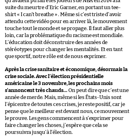
qu’avaient pu faire les joueurs de NBA en 2014 à la
suite du meurtre d’Eric Garner, en portant un tee-
shirt « I can’t breathe » . Même si c’est triste d’avoir
attendu cette vidéo pour en arriver là, le mouvement
touche tout le monde et se propage. Il faut aller plus
loin, car la problématique du racisme est mondiale.
L’éducation doit déconstruire des années de
stéréotypes pour changer les mentalités. Et en tant
que sportif, notre rôle est de nous exprimer.
Après la crise sanitaire et économique, désormais la
crise sociale. Avec l’élection présidentielle
américaine le 3 novembre, les prochains mois
s’annoncent très chauds…
On peut dire que c’est une
année de merde. Mais, même si les États-Unis sont
l’épicentre de toutes ces crises, je reste positif, car je
pense que le meilleur est devant nous, ce mouvement
le prouve. Les gens commencent à s’exprimer pour
faire changer les choses, j’espère que cela se
poursuivra jusqu’à l’élection.