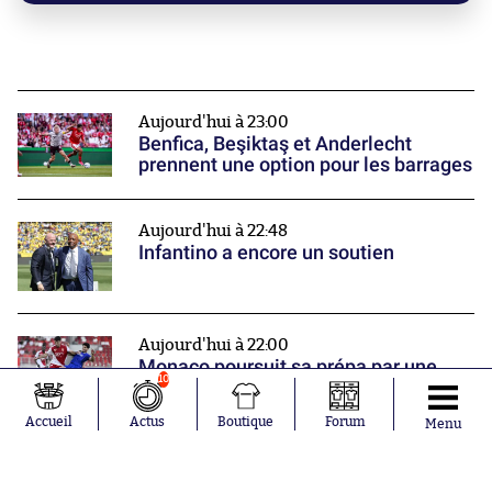
Aujourd'hui à 23:00
Benfica, Beşiktaş et Anderlecht
prennent une option pour les barrages
Aujourd'hui à 22:48
Infantino a encore un soutien
Aujourd'hui à 22:00
Monaco poursuit sa prépa par une
10
victoire
Nos partenaires
Accueil
Actus
Boutique
Forum
Menu