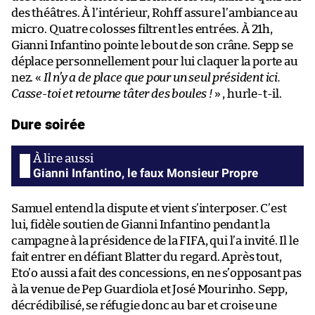
des théâtres. À l’intérieur, Rohff assure l’ambiance au
micro. Quatre colosses filtrent les entrées. À 21h,
Gianni Infantino pointe le bout de son crâne. Sepp se
déplace personnellement pour lui claquer la porte au
nez. «
Il n’y a de place que pour un seul président ici.
Casse-toi et retourne tâter des boules !
» , hurle-t-il.
Dure soirée
Gianni Infantino, le faux Monsieur Propre
Samuel entend la dispute et vient s’interposer. C’est
lui, fidèle soutien de Gianni Infantino pendant la
campagne à la présidence de la FIFA, qui l’a invité. Il le
fait entrer en défiant Blatter du regard. Après tout,
Eto’o aussi a fait des concessions, en ne s’opposant pas
à la venue de Pep Guardiola et José Mourinho. Sepp,
décrédibilisé, se réfugie donc au bar et croise une