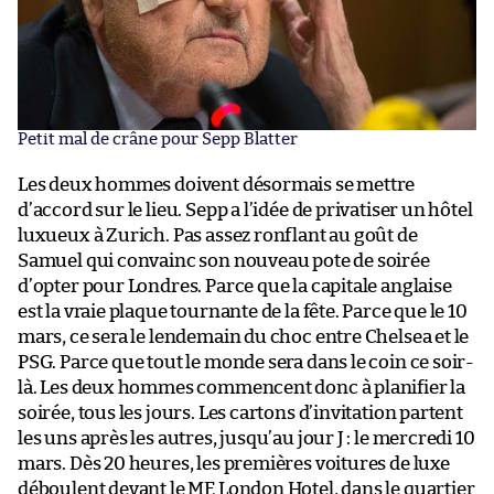
Petit mal de crâne pour Sepp Blatter
Les deux hommes doivent désormais se mettre
d’accord sur le lieu. Sepp a l’idée de privatiser un hôtel
luxueux à Zurich. Pas assez ronflant au goût de
Samuel qui convainc son nouveau pote de soirée
d’opter pour Londres. Parce que la capitale anglaise
est la vraie plaque tournante de la fête. Parce que le 10
mars, ce sera le lendemain du choc entre Chelsea et le
PSG. Parce que tout le monde sera dans le coin ce soir-
là. Les deux hommes commencent donc à planifier la
soirée, tous les jours. Les cartons d’invitation partent
les uns après les autres, jusqu’au jour J : le mercredi 10
mars. Dès 20 heures, les premières voitures de luxe
déboulent devant le ME London Hotel, dans le quartier