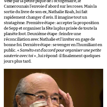
Vexé par la petite pique de l’octogénaire, le
Camerounais l’envoie d’abord sur les roses. Mais la
sortie du livre de son ex, Nathalie Koah, lui fait
rapidement changer d’avis. Il imagine tout un
stratagème. Première étape : accepter la proposition
de Sepp et organiser la fête la plus prisée de toute la
planète foot. Deuxième étape : feindre une
réconciliation avec Nathalie et l’inviter en gage de
bonne foi. Dernière étape : se venger en l’humiliant en
public. «
Saméto est d’accord pour organiser une petite
sauterie avec toi
» , lui répond-il finalement quelques
jours plus tard.