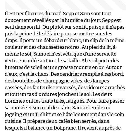
Il est neuf heures du mat’. Sepp et Sam sont tout
doucement réveillés par la lumière du jour. Sepp est
seul dans son lit. Ou plutôt sur son lit, puisqu’il n’a pas
pris la peine de le défaire pour se mettre sous les
draps. Il porte un débardeur blanc, un slip de la même
couleur et des chaussettes noires. Au pied du lit, à
même le sol, Samuel n’est vêtu que d’une serviette
verte, enroulée autour de sa taille. Ah si, il porte des
lunettes de soleil et une grosse montre en or. Autour
d’eux, c’est le chaos. Des cendriers remplis à ras bord,
des bouteilles de champagne vides, des lampes
cassées, des fauteuils renversés, des rideaux arrachés
et tout un tas d’ordures jonchent le sol. Les deux
hommes ont les traits tirés, fatigués. Pour faire passer
sa nausée et son mal de crâne, Samuel enfile un
jogging et un T-shirt et se hâte lentement dans le coin
cuisine. Il prépare deux cafés bien serrés, dans
lesquels il balance un Doliprane. Il revient auprès de