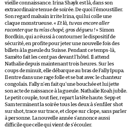
vieille connaissance. Irina Shayk est là, dans son
extraordinaire tenue de soirée. De quoi l’émoustiller.
Son regard malsain irrite Irina, qui lui colle une
claque monstrueuse. «
Et là, tu vas encore aller
raconter que tu m’as chopé, gros dégueu !
» Simon
Bordkin, qui a réussi à contourner le dispositif de
sécurité, en profite pour jeter une nouvelle fois des
billets à la gueule du Suisse. Pendant ce temps-là,
Saméto fait les cent pas devant l’hôtel. Il attend
Nathalie depuis maintenant trois heures. Sur les
coups de minuit, elle débarque au bras de Fally Ipupa.
Il entre dans une rage folle et se bat avec le chanteur
congolais. Fally n’en fait qu’une bouchée et lui jette
son acte de naissance à la gueule. Nathalie Koah jubile.
Le petit couple, tout fier, repart la tête haute. Sepp et
Sam terminent la soirée tous les deux à s’enfiler shot
sur shot, trace sur trace, et clope sur clope, sans parler
à personne. La nouvelle année s’annonce aussi
difficile que celle qui vient de s’écouler.