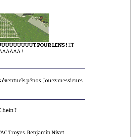
UUUUUUUT POUR LENS !
ET
AAAAAA !
s éventuels pénos. Jouez messieurs
 hein ?
C Troyes. Benjamin Nivet