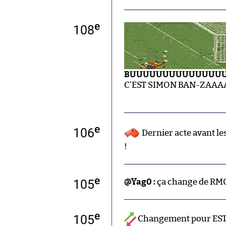
e
108
BUUUUUUUUUUUUUUUU
C’EST SIMON BAN-ZAAA
e
106
Dernier acte avant le
!
e
105
@Yag0 :
ça change de RMC
e
105
Changement pour ESTA