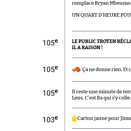
remplace Bryan Mbeumo
UN QUART D’HEURE POUR
e
105
LE PUBLIC TROYEN RÉCL
IL A RAISON !
e
105
Ça ne donne rien. Et c
e
105
Il reste une minute de te
Lens. C’est Ba qui s’y colle
e
103
Carton jaune pour Jim