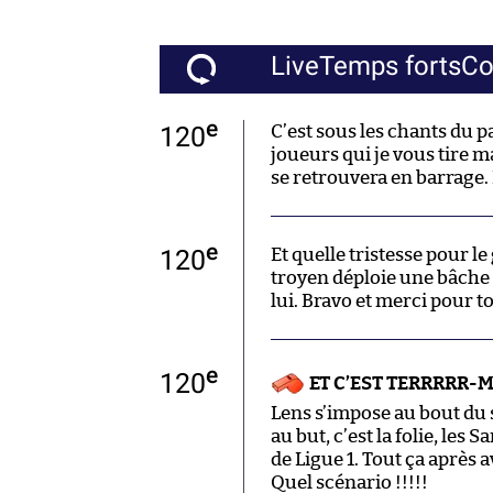
Live
Temps forts
C
e
120
C’est sous les chants du
joueurs qui je vous tire 
se retrouvera en barrage. D
e
120
Et quelle tristesse pour l
troyen déploie une bâch
lui. Bravo et merci pour tou
e
120
ET C’EST TERRRRR
Lens s’impose au bout du 
au but, c’est la folie, les 
de Ligue 1. Tout ça après a
Quel scénario !!!!!