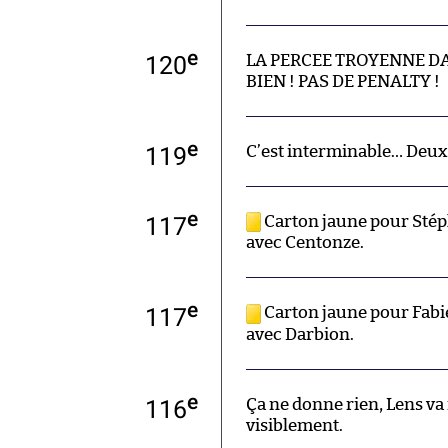
e
120
LA PERCEE TROYENNE D
BIEN ! PAS DE PENALTY !
e
119
C’est interminable… Deux
e
117
Carton jaune pour Stép
avec Centonze.
e
117
Carton jaune pour Fabi
avec Darbion.
e
116
Ça ne donne rien, Lens va f
visiblement.