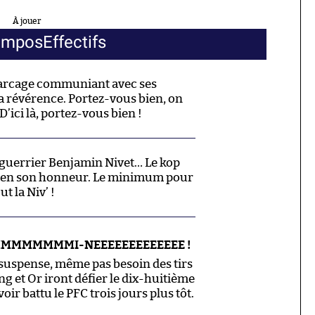
À jouer
ompos
Effectifs
 parcage communiant avec ses
ma révérence. Portez-vous bien, on
’ici là, portez-vous bien !
e guerrier Benjamin Nivet… Le kop
e en son honneur. Le minimum pour
t la Niv’ !
-MMMMMMMMI-NEEEEEEEEEEEEE !
suspense, même pas besoin des tirs
Sang et Or iront défier le dix-huitième
voir battu le PFC trois jours plus tôt.