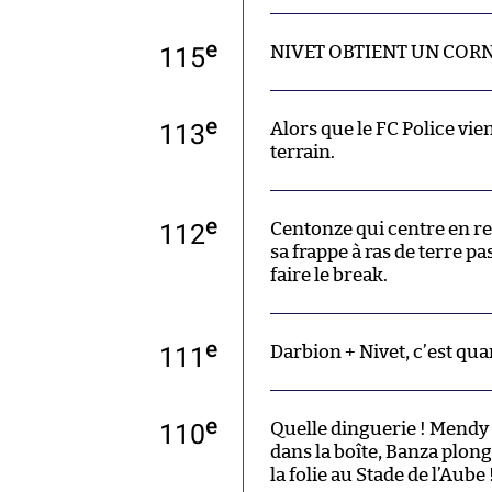
e
115
NIVET OBTIENT UN CORN
e
113
Alors que le FC Police vie
terrain.
e
112
Centonze qui centre en ret
sa frappe à ras de terre pa
faire le break.
e
111
Darbion + Nivet, c’est q
e
110
Quelle dinguerie ! Mendy
dans la boîte, Banza plonge
la folie au Stade de l’Aube 