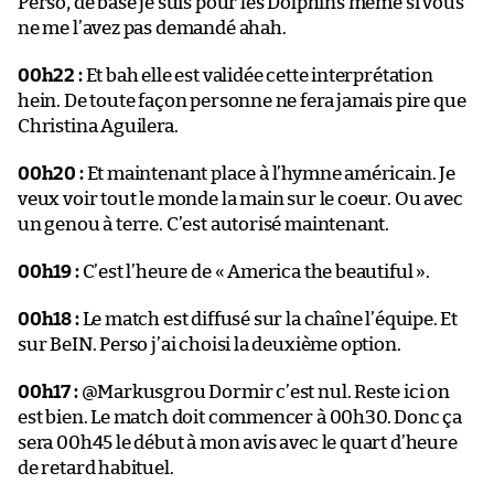
Perso, de base je suis pour les Dolphins même si vous
ne me l’avez pas demandé ahah.
00h22 :
Et bah elle est validée cette interprétation
hein. De toute façon personne ne fera jamais pire que
Christina Aguilera.
00h20 :
Et maintenant place à l’hymne américain. Je
veux voir tout le monde la main sur le coeur. Ou avec
un genou à terre. C’est autorisé maintenant.
00h19 :
C’est l’heure de « America the beautiful ».
00h18 :
Le match est diffusé sur la chaîne l’équipe. Et
sur BeIN. Perso j’ai choisi la deuxième option.
00h17 :
@Markusgrou Dormir c’est nul. Reste ici on
est bien. Le match doit commencer à 00h30. Donc ça
sera 00h45 le début à mon avis avec le quart d’heure
de retard habituel.