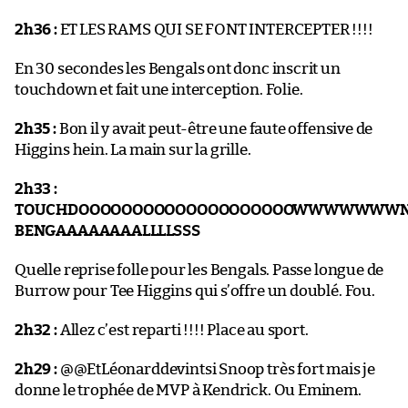
2h36 :
ET LES RAMS QUI SE FONT INTERCEPTER !!!!
En 30 secondes les Bengals ont donc inscrit un
touchdown et fait une interception. Folie.
2h35 :
Bon il y avait peut-être une faute offensive de
Higgins hein. La main sur la grille.
2h33 :
TOUCHDOOOOOOOOOOOOOOOOOOOOWWWWWWW
BENGAAAAAAAALLLLSSS
Quelle reprise folle pour les Bengals. Passe longue de
Burrow pour Tee Higgins qui s’offre un doublé. Fou.
2h32 :
Allez c’est reparti !!!! Place au sport.
2h29 :
@@EtLéonarddevintsi Snoop très fort mais je
donne le trophée de MVP à Kendrick. Ou Eminem.