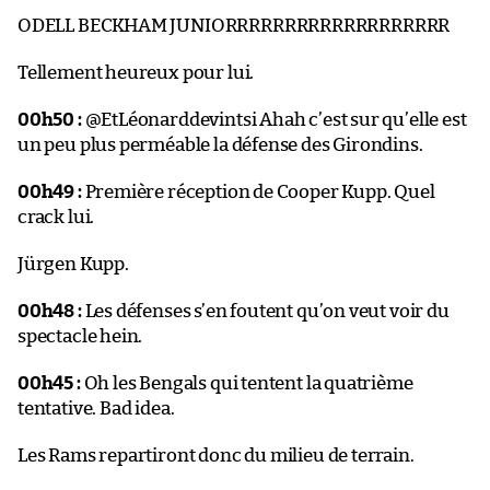
ODELL BECKHAM JUNIORRRRRRRRRRRRRRRRRRR
Tellement heureux pour lui.
00h50 :
@EtLéonarddevintsi Ahah c’est sur qu’elle est
un peu plus perméable la défense des Girondins.
00h49 :
Première réception de Cooper Kupp. Quel
crack lui.
Jürgen Kupp.
00h48 :
Les défenses s’en foutent qu’on veut voir du
spectacle hein.
00h45 :
Oh les Bengals qui tentent la quatrième
tentative. Bad idea.
Les Rams repartiront donc du milieu de terrain.