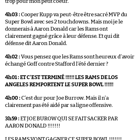
trop pour mon petit coeur.
4h03 :
Cooper Kupp va peut-être être sacré MVP du
Super Bowl avec ses 2 touchdowns. Mais moi je le
donnerais à Aaron Donald car les Rams ont
clairement gagné grâce à leur défense. Et qui dit
défense dit Aaron Donald.
4h02 :
Vous pensez que les Rams sont heureux d’avoir
échangé Goff contre Stafford l’été dernier ?
4h01 :
ET C’EST TERMINÉ !!!!!! LES RAMS DE LOS
ANGELES REMPORTENT LE SUPER BOWL !!!!!!
4h00 :
C’est dur pour Joe Burrow. Mais il n’a
clairement pas été aidé par sa ligne offensive.
3h59 :
ET JOE BUROW QUI SE FAIT SACKER PAR
AARON DONALD !!!!!!!
LES RAMS VONT GAGNER CE SUPER BOWL !!!!!!!