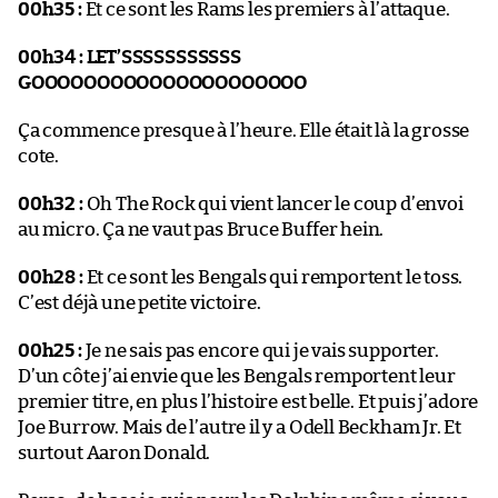
00h35 :
Et ce sont les Rams les premiers à l’attaque.
00h34 :
LET’SSSSSSSSSSS
GOOOOOOOOOOOOOOOOOOOOO
Ça commence presque à l’heure. Elle était là la grosse
cote.
00h32 :
Oh The Rock qui vient lancer le coup d’envoi
au micro. Ça ne vaut pas Bruce Buffer hein.
00h28 :
Et ce sont les Bengals qui remportent le toss.
C’est déjà une petite victoire.
00h25 :
Je ne sais pas encore qui je vais supporter.
D’un côte j’ai envie que les Bengals remportent leur
premier titre, en plus l’histoire est belle. Et puis j’adore
Joe Burrow. Mais de l’autre il y a Odell Beckham Jr. Et
surtout Aaron Donald.