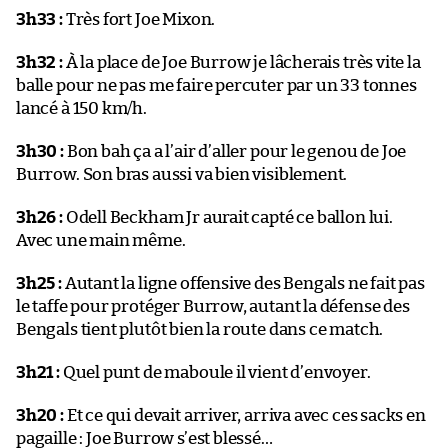
3h33 :
Très fort Joe Mixon.
3h32 :
À la place de Joe Burrow je lâcherais très vite la
balle pour ne pas me faire percuter par un 33 tonnes
lancé à 150 km/h.
3h30 :
Bon bah ça a l’air d’aller pour le genou de Joe
Burrow. Son bras aussi va bien visiblement.
3h26 :
Odell Beckham Jr aurait capté ce ballon lui.
Avec une main même.
3h25 :
Autant la ligne offensive des Bengals ne fait pas
le taffe pour protéger Burrow, autant la défense des
Bengals tient plutôt bien la route dans ce match.
3h21 :
Quel punt de maboule il vient d’envoyer.
3h20 :
Et ce qui devait arriver, arriva avec ces sacks en
pagaille : Joe Burrow s’est blessé…