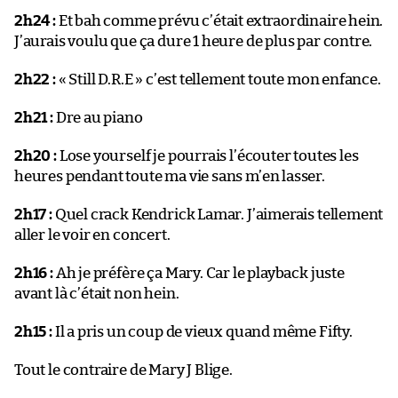
2h24 :
Et bah comme prévu c’était extraordinaire hein.
J’aurais voulu que ça dure 1 heure de plus par contre.
2h22 :
« Still D.R.E » c’est tellement toute mon enfance.
2h21 :
Dre au piano
2h20 :
Lose yourself je pourrais l’écouter toutes les
heures pendant toute ma vie sans m’en lasser.
2h17 :
Quel crack Kendrick Lamar. J’aimerais tellement
aller le voir en concert.
2h16 :
Ah je préfère ça Mary. Car le playback juste
avant là c’était non hein.
2h15 :
Il a pris un coup de vieux quand même Fifty.
Tout le contraire de Mary J Blige.