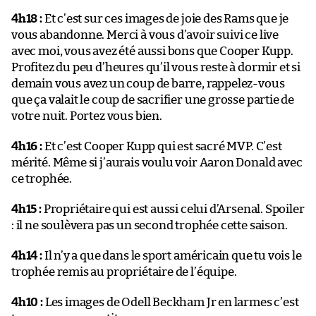
4h18 :
Et c’est sur ces images de joie des Rams que je
vous abandonne. Merci à vous d’avoir suivi ce live
avec moi, vous avez été aussi bons que Cooper Kupp.
Profitez du peu d’heures qu’il vous reste à dormir et si
demain vous avez un coup de barre, rappelez-vous
que ça valait le coup de sacrifier une grosse partie de
votre nuit. Portez vous bien.
4h16 :
Et c’est Cooper Kupp qui est sacré MVP. C’est
mérité. Même si j’aurais voulu voir Aaron Donald avec
ce trophée.
4h15 :
Propriétaire qui est aussi celui d’Arsenal. Spoiler
: il ne soulèvera pas un second trophée cette saison.
4h14 :
Il n’y a que dans le sport américain que tu vois le
trophée remis au propriétaire de l’équipe.
4h10 :
Les images de Odell Beckham Jr en larmes c’est