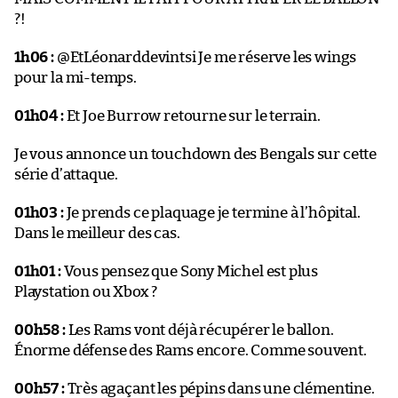
?!
1h06 :
@EtLéonarddevintsi Je me réserve les wings
pour la mi-temps.
01h04 :
Et Joe Burrow retourne sur le terrain.
Je vous annonce un touchdown des Bengals sur cette
série d’attaque.
01h03 :
Je prends ce plaquage je termine à l’hôpital.
Dans le meilleur des cas.
01h01 :
Vous pensez que Sony Michel est plus
Playstation ou Xbox ?
00h58 :
Les Rams vont déjà récupérer le ballon.
Énorme défense des Rams encore. Comme souvent.
00h57 :
Très agaçant les pépins dans une clémentine.