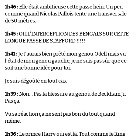
1h46 :
Elle était ambitieuse cette passe hein. Un peu
comme quand Nicolas Pallois tente une transversale
de 50 mètres.
1h45 :
OH L’INTERCEPTION DES BENGALS SUR CETTE
LONGUE PASSE DE STAFFORD !!!!!
1h41 :
Je t’aurais bien prêté mon genou Odell mais vu
l’état de mon genou gauche, je ne suis pas sûr que ce
soit une bonne idée pour toi.
Je suis dégoûté en tout cas.
1h39 :
Non… Pas la blessure au genou de Beckham Jr.
Pas ça.
Vu sa réaction ça ne sent pas bon du tout quand
même.
1h36 :
Le prince Harry qui est là. Tout comme le King