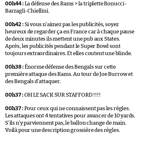
00h44 :
La défense des Rams > la triplette Bonucci-
Barzagli-Chiellini.
00h42 :
Si vous n’aimez pas les publicités, soyez
heureux de regarder ça en France car à chaque pause
de deux minutes ils mettent une pub aux States.
Après, les publicités pendant le Super Bowl sont
toujours extraordinaires. Et elles coutent une blinde.
00h38 :
Énorme défense des Bengals sur cette
première attaque des Rams. Au tour de Joe Burrow et
des Bengals d’attaquer.
00h37 :
OH LE SACK SUR STAFFORD !!!!
00h37 :
Pour ceux qui ne connaissent pas les règles.
Les attaques ont 4 tentatives pour avancer de 10 yards.
S’ils n’y parviennent pas, le ballon change de main.
Voilà pour une description grossière des règles.