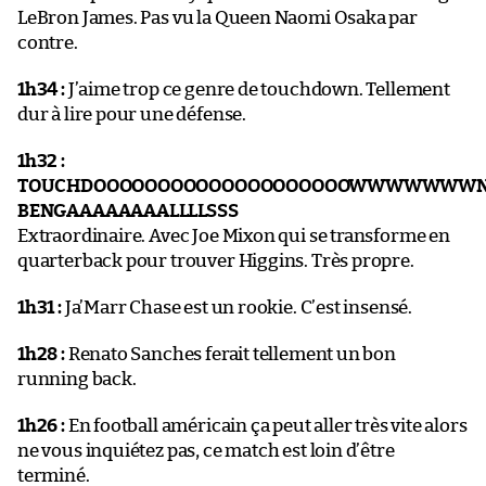
LeBron James. Pas vu la Queen Naomi Osaka par
contre.
1h34 :
J’aime trop ce genre de touchdown. Tellement
dur à lire pour une défense.
1h32 :
TOUCHDOOOOOOOOOOOOOOOOOOOOWWWWWWW
BENGAAAAAAAALLLLSSS
Extraordinaire. Avec Joe Mixon qui se transforme en
quarterback pour trouver Higgins. Très propre.
1h31 :
Ja’Marr Chase est un rookie. C’est insensé.
1h28 :
Renato Sanches ferait tellement un bon
running back.
1h26 :
En football américain ça peut aller très vite alors
ne vous inquiétez pas, ce match est loin d’être
terminé.