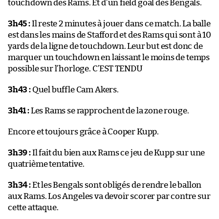
touchdown des Rams. Et d’un field goal des Bengals.
3h45 :
Il reste 2 minutes à jouer dans ce match. La balle
est dans les mains de Stafford et des Rams qui sont à 10
yards de la ligne de touchdown. Leur but est donc de
marquer un touchdown en laissant le moins de temps
possible sur l’horloge. C’EST TENDU
3h43 :
Quel buffle Cam Akers.
3h41 :
Les Rams se rapprochent de la zone rouge.
Encore et toujours grâce à Cooper Kupp.
3h39 :
Il fait du bien aux Rams ce jeu de Kupp sur une
quatrième tentative.
3h34 :
Et les Bengals sont obligés de rendre le ballon
aux Rams. Los Angeles va devoir scorer par contre sur
cette attaque.