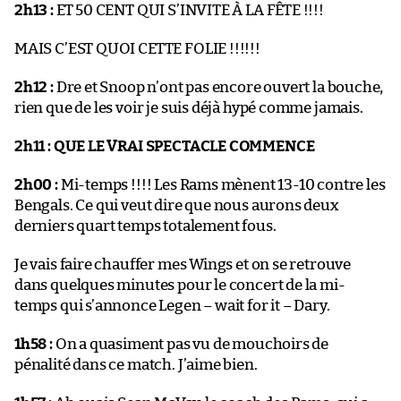
2h13 :
ET 50 CENT QUI S’INVITE À LA FÊTE !!!!
MAIS C’EST QUOI CETTE FOLIE !!!!!!
2h12 :
Dre et Snoop n’ont pas encore ouvert la bouche,
rien que de les voir je suis déjà hypé comme jamais.
2h11 :
QUE LE VRAI SPECTACLE COMMENCE
2h00 :
Mi-temps !!!! Les Rams mènent 13-10 contre les
Bengals. Ce qui veut dire que nous aurons deux
derniers quart temps totalement fous.
Je vais faire chauffer mes Wings et on se retrouve
dans quelques minutes pour le concert de la mi-
temps qui s’annonce Legen – wait for it – Dary.
1h58 :
On a quasiment pas vu de mouchoirs de
pénalité dans ce match. J’aime bien.