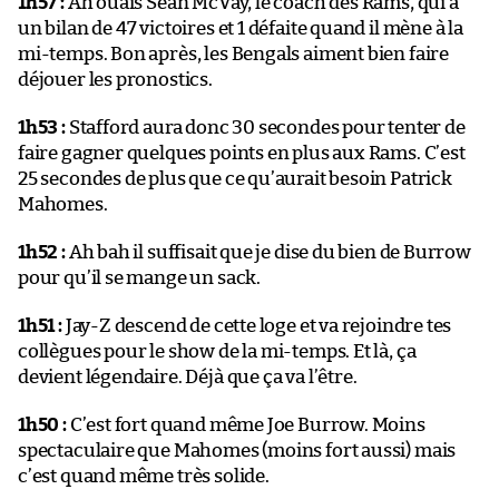
1h57 :
Ah ouais Sean McVay, le coach des Rams, qui a
un bilan de 47 victoires et 1 défaite quand il mène à la
mi-temps. Bon après, les Bengals aiment bien faire
déjouer les pronostics.
1h53 :
Stafford aura donc 30 secondes pour tenter de
faire gagner quelques points en plus aux Rams. C’est
25 secondes de plus que ce qu’aurait besoin Patrick
Mahomes.
1h52 :
Ah bah il suffisait que je dise du bien de Burrow
pour qu’il se mange un sack.
1h51 :
Jay-Z descend de cette loge et va rejoindre tes
collègues pour le show de la mi-temps. Et là, ça
devient légendaire. Déjà que ça va l’être.
1h50 :
C’est fort quand même Joe Burrow. Moins
spectaculaire que Mahomes (moins fort aussi) mais
c’est quand même très solide.