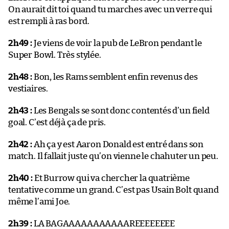
On aurait dit toi quand tu marches avec un verre qui
est rempli à ras bord.
2h49 :
Je viens de voir la pub de LeBron pendant le
Super Bowl. Très stylée.
2h48 :
Bon, les Rams semblent enfin revenus des
vestiaires.
2h43 :
Les Bengals se sont donc contentés d’un field
goal. C’est déjà ça de pris.
2h42 :
Ah ça y est Aaron Donald est entré dans son
match. Il fallait juste qu’on vienne le chahuter un peu.
2h40 :
Et Burrow qui va chercher la quatrième
tentative comme un grand. C’est pas Usain Bolt quand
même l’ami Joe.
2h39 :
LA BAGAAAAAAAAAAAREEEEEEEE