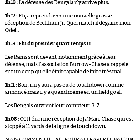
1h18 :
La défense des Bengals n’y arrive plus.
1h17 :
Et ça reprend avec une nouvelle grosse
réception de Beckham Jr. Quel match il dégaine mon
Odell.
1h13 :
Fin du premier quart temps !!!
Les Rams sont devant, notamment grâce à leur
défense, mais l’association Burrow-Chase a rappelé
sur un coup qu’elle était capable de faire très mal.
1h11 :
Bon, il n’y aura pas eu de touchdown comme
annoncé mais il y a quand même eu un field goal.
Les Bengals ouvrent leur compteur. 3-7.
1h08 :
OH l’énorme réception de Ja’Marr Chase qui est
stoppé à 11 yards de la ligne de touchdown.
MAIS COMMENT IL FAIT POUR ATTRAPER LE BALLON