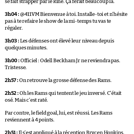
se fait strapper par le kiné. Ça ferait beaucoup là.
3h04 :
@411VM Bienvenue à toi. Installe-toi et n’hésite
pas à te refaire le show de la mi-temps tu vas te
régaler.
3h03 :
Les défenses ont élevé leur niveau depuis
quelques minutes.
3h00 :
Officiel : Odell Beckham Jr ne reviendra pas.
Tristesse.
2h57 :
On retrouve la grosse défense des Rams.
2h52 :
Oh les Rams qui tentent le jeu inversé. C’était
osé. Mais c’est raté.
Par contre, le field goal, lui, est réussi. Les Rams
reviennent à 4 points.
2h51 :
Il s’est appliqué à la réception Brycen Hopkins.