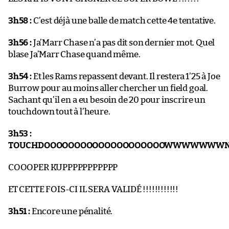
3h58 :
C’est déjà une balle de match cette 4e tentative.
3h56 :
Ja’Marr Chase n’a pas dit son dernier mot. Quel
blase Ja’Marr Chase quand même.
3h54 :
Et les Rams repassent devant. Il restera 1’25 à Joe
Burrow pour au moins aller chercher un field goal.
Sachant qu’il en a eu besoin de 20 pour inscrire un
touchdown tout à l’heure.
3h53 :
TOUCHDOOOOOOOOOOOOOOOOOOOOWWWWWWW
COOOPER KUPPPPPPPPPPP
ET CETTE FOIS-CI IL SERA VALIDÉ !!!!!!!!!!!!
3h51 :
Encore une pénalité.