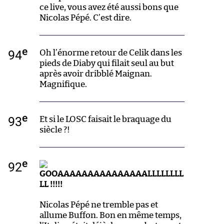
ce live, vous avez été aussi bons que
Nicolas Pépé. C’est dire.
e
94
Oh l’énorme retour de Celik dans les
pieds de Diaby qui filait seul au but
après avoir dribblé Maignan.
Magnifique.
e
93
Et si le LOSC faisait le braquage du
siècle ?!
e
92
GOOAAAAAAAAAAAAAAALLLLLLLL
LL !!!!!
Nicolas Pépé ne tremble pas et
allume Buffon. Bon en même temps,