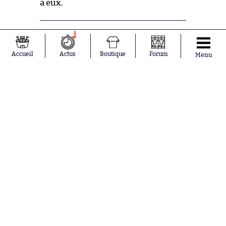
à eux.
e
1
61
Ouh la grosse défense de Meunier
sur Bamba.
Accueil
Actus
Boutique
Forum
Menu
e
60
Et Pépé qui se fait une nouvelle fois
boiter par Draxler. Il en aura pris des
coups ce soir.
e
58
Neymar ne trouvait pas Mbappé,
caché par l’immense José Fonte, du
coup il a décidé d’y aller tout seul.
Bon bah c’est raté hein.
e
57
Sympa Draxler qui envoie le ballon
du match à son beau-frère assis en