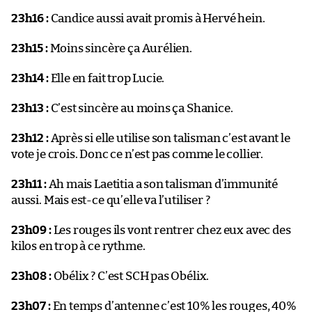
23h16 :
Candice aussi avait promis à Hervé hein.
23h15 :
Moins sincère ça Aurélien.
23h14 :
Elle en fait trop Lucie.
23h13 :
C’est sincère au moins ça Shanice.
23h12 :
Après si elle utilise son talisman c’est avant le
vote je crois. Donc ce n’est pas comme le collier.
23h11 :
Ah mais Laetitia a son talisman d’immunité
aussi. Mais est-ce qu’elle va l’utiliser ?
23h09 :
Les rouges ils vont rentrer chez eux avec des
kilos en trop à ce rythme.
23h08 :
Obélix ? C’est SCH pas Obélix.
23h07 :
En temps d’antenne c’est 10% les rouges, 40%