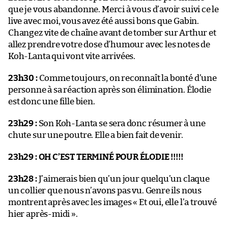
que je vous abandonne. Merci à vous d’avoir suivi ce le
live avec moi, vous avez été aussi bons que Gabin.
Changez vite de chaîne avant de tomber sur Arthur et
allez prendre votre dose d’humour avec les notes de
Koh-Lanta qui vont vite arrivées.
23h30 :
Comme toujours, on reconnaît la bonté d’une
personne à sa réaction après son élimination. Élodie
est donc une fille bien.
23h29 :
Son Koh-Lanta se sera donc résumer à une
chute sur une poutre. Elle a bien fait de venir.
23h29 :
OH C’EST TERMINÉ POUR ÉLODIE !!!!!
23h28 :
J’aimerais bien qu’un jour quelqu’un claque
un collier que nous n’avons pas vu. Genre ils nous
montrent après avec les images « Et oui, elle l’a trouvé
hier après-midi ».