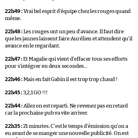
22h49 :
Vrai bel esprit d’équipe chez les rouges quand
même.
22h48 :
Les rouges ont un peu d’avance. Il faut dire
que les jaunes laissent faire Aurélien et attendent qu’il
avance en le regardant.
22h47 :
Et Magalie qui vient d’effacer tous ses efforts
pour s’intégrer en deux secondes…
22h46 :
Mais en fait Gabin il est trop trop chaud !
22h45 :
3,2,1 GO !!!
22h44 :
Allez on est reparti. Ne revenez pas en retard
car la prochaine pub va vite arriver.
22h35 :
21 minutes. C’est le temps d’émission qu’on a
eu avant de se manger une nouvelle publicité. On est