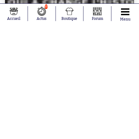
10
Accueil
Actus
Boutique
Forum
Menu
BOUTIQUE SO - MAGAZINES
So Foot spécial #238 Bilan du Mondial 2026
à partir de
5.90€
Lifestyle
Maillots, crampons, lifestyle : le récap’
de la semaine avec Dégaine