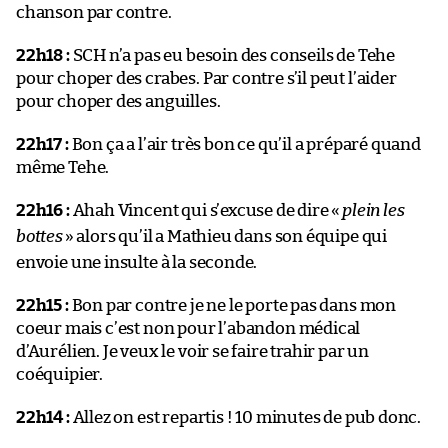
chanson par contre.
22h18 :
SCH n’a pas eu besoin des conseils de Tehe
pour choper des crabes. Par contre s’il peut l’aider
pour choper des anguilles.
22h17 :
Bon ça a l’air très bon ce qu’il a préparé quand
même Tehe.
22h16 :
Ahah Vincent qui s’excuse de dire «
plein les
bottes
» alors qu’il a Mathieu dans son équipe qui
envoie une insulte à la seconde.
22h15 :
Bon par contre je ne le porte pas dans mon
coeur mais c’est non pour l’abandon médical
d’Aurélien. Je veux le voir se faire trahir par un
coéquipier.
22h14 :
Allez on est repartis ! 10 minutes de pub donc.