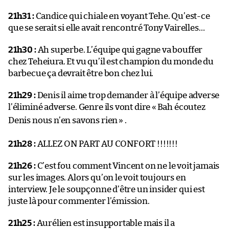
21h31 :
Candice qui chiale en voyant Tehe. Qu’est-ce
que se serait si elle avait rencontré Tony Vairelles…
21h30 :
Ah superbe. L’équipe qui gagne va bouffer
chez Teheiura. Et vu qu’il est champion du monde du
barbecue ça devrait être bon chez lui.
21h29 :
Denis il aime trop demander à l’équipe adverse
l’éliminé adverse. Genre ils vont dire «
Bah écoutez
Denis nous n’en savons rien
» .
21h28 :
ALLEZ ON PART AU CONFORT !!!!!!!
21h26 :
C’est fou comment Vincent on ne le voit jamais
sur les images. Alors qu’on le voit toujours en
interview. Je le soupçonne d’être un insider qui est
juste là pour commenter l’émission.
21h25 :
Aurélien est insupportable mais il a