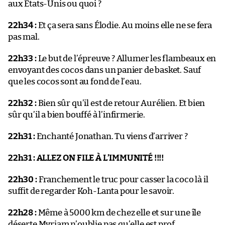
aux États-Unis ou quoi ?
22h34 :
Et ça sera sans Élodie. Au moins elle ne se fera
pas mal.
22h33 :
Le but de l’épreuve ? Allumer les flambeaux en
envoyant des cocos dans un panier de basket. Sauf
que les cocos sont au fond de l’eau.
22h32 :
Bien sûr qu’il est de retour Aurélien. Et bien
sûr qu’il a bien bouffé à l’infirmerie.
22h31 :
Enchanté Jonathan. Tu viens d’arriver ?
22h31 :
ALLEZ ON FILE À L’IMMUNITÉ !!!!
22h30 :
Franchement le truc pour casser la coco là il
suffit de regarder Koh-Lanta pour le savoir.
22h28 :
Même à 5000 km de chez elle et sur une île
déserte Myriam n’oublie pas qu’elle est prof.