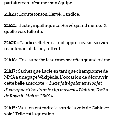
parfaitement résumer son équipe.
21h23 :
Écoute tonton Hervé, Candice.
21h21 :
Il est sympathique ce Hervé quand même. Et
quelle voix folle il a.
21h20 :
Candice elle leur a tout appris niveau survie et
maintenant ils la boycottent.
21h18 :
C’est superbe les armes secrètes quand même.
21h17 :
Sachez que Lucie en tant que championne de
MMA a une page Wikipédia. L’occasion de découvrir
cette belle anecdote : «
Lucie fait également l’objet
d’une apparition dans le clip musical « Fighting For 2 »
de Roya ft. Maitre GIMS
»
21h15 :
Va-t-on entendre le son de la voix de Gabin ce
soir ? Telle est la question.