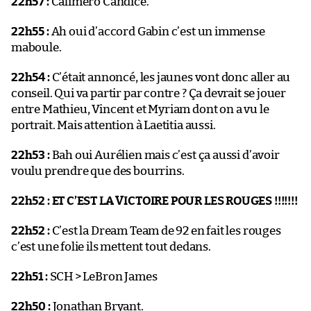
22h57 :
Caliméro Candice.
22h55 :
Ah oui d’accord Gabin c’est un immense
maboule.
22h54 :
C’était annoncé, les jaunes vont donc aller au
conseil. Qui va partir par contre ? Ça devrait se jouer
entre Mathieu, Vincent et Myriam dont on a vu le
portrait. Mais attention à Laetitia aussi.
22h53 :
Bah oui Aurélien mais c’est ça aussi d’avoir
voulu prendre que des bourrins.
22h52 :
ET C’EST LA VICTOIRE POUR LES ROUGES !!!!!!!
22h52 :
C’est la Dream Team de 92 en fait les rouges
c’est une folie ils mettent tout dedans.
22h51 :
SCH > LeBron James
22h50 :
Jonathan Bryant.