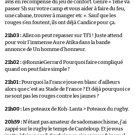
avis en récompense du jeu de confort. Genre « Tehe va
passer 5h sur votre camp et vous aider à faire du feu,
une cabane, trouver à manger etc ». Sauf que les
rouges s’en foutent, ils ont déjà Candice pour ça.
21h03 :
Allez on peut repasser sur TF1 ! Juste attend
pour voir l’immense Aure Atika dans la bande
annonce de Un homme d’honneur.
21h02 :
@RonnieGerrard Pourquoi faire compliqué
quand on peut faire simple ?
21h01 :
Pourquoi la France joue en blanc d’ailleurs
alors que c’est au Stade de France ? Et déjà pourquoi ce
ne sont pas les rouges contre les jaunes ?
21h00 :
Les poteaux de Koh-Lanta > Poteaux du rugby.
20h59 :
N’étant pas amateur de sadomasochisme, j’ai
zappé sur le rugby le temps de Canteloup. Et je vous