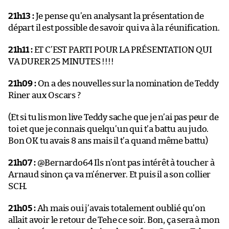
21h13 :
Je pense qu’en analysant la présentation de
départ il est possible de savoir qui va à la réunification.
21h11 :
ET C’EST PARTI POUR LA PRÉSENTATION QUI
VA DURER 25 MINUTES !!!!
21h09 :
On a des nouvelles sur la nomination de Teddy
Riner aux Oscars ?
(Et si tu lis mon live Teddy sache que je n’ai pas peur de
toi et que je connais quelqu’un qui t’a battu au judo.
Bon OK tu avais 8 ans mais il t’a quand même battu)
21h07 :
@Bernardo64 Ils n’ont pas intérêt à toucher à
Arnaud sinon ça va m’énerver. Et puis il a son collier
SCH.
21h05 :
Ah mais oui j’avais totalement oublié qu’on
allait avoir le retour de Tehe ce soir. Bon, ça sera à mon