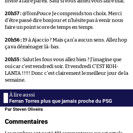
invite à faire pareil. Sauf si vous aimez vous faire mal.
20h57 :
@TomPouce Je comprends ton choix. Merci
d’être passé dire bonjour et n’hésite pas à venir nous
faire un point score de temps en temps.
20h56 :
19 à Ajaccio ? Mais ça n’a aucun sens. Allez hop
ça va déménager là-bas.
20h55 :
Salut les fous vous allez bien ? J’imagine que
oui car c’est vendredi soir. Et vendredi C’EST KOH-
LANTA !!!!! Donc c’est clairement le meilleur jour de la
semaine.
Ferran Torres plus que jamais proche du PSG
Par Steven Oliveira
Commentaires