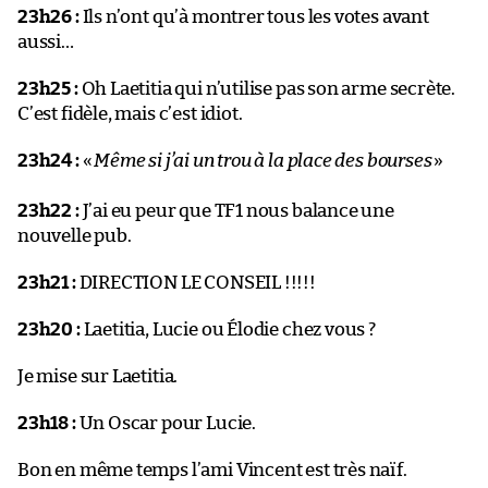
23h26 :
Ils n’ont qu’à montrer tous les votes avant
aussi…
23h25 :
Oh Laetitia qui n’utilise pas son arme secrète.
C’est fidèle, mais c’est idiot.
23h24 :
«
Même si j’ai un trou à la place des bourses
»
23h22 :
J’ai eu peur que TF1 nous balance une
nouvelle pub.
23h21 :
DIRECTION LE CONSEIL !!!!!
23h20 :
Laetitia, Lucie ou Élodie chez vous ?
Je mise sur Laetitia.
23h18 :
Un Oscar pour Lucie.
Bon en même temps l’ami Vincent est très naïf.