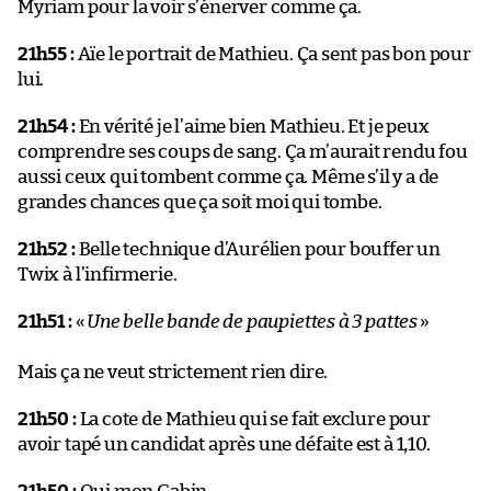
Myriam pour la voir s’énerver comme ça.
21h55 :
Aïe le portrait de Mathieu. Ça sent pas bon pour
lui.
21h54 :
En vérité je l’aime bien Mathieu. Et je peux
comprendre ses coups de sang. Ça m’aurait rendu fou
aussi ceux qui tombent comme ça. Même s’il y a de
grandes chances que ça soit moi qui tombe.
21h52 :
Belle technique d’Aurélien pour bouffer un
Twix à l’infirmerie.
21h51 :
«
Une belle bande de paupiettes à 3 pattes
»
Mais ça ne veut strictement rien dire.
21h50 :
La cote de Mathieu qui se fait exclure pour
avoir tapé un candidat après une défaite est à 1,10.