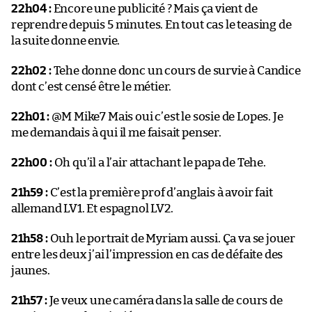
22h04 :
Encore une publicité ? Mais ça vient de
reprendre depuis 5 minutes. En tout cas le teasing de
la suite donne envie.
22h02 :
Tehe donne donc un cours de survie à Candice
dont c’est censé être le métier.
22h01 :
@M Mike7 Mais oui c’est le sosie de Lopes. Je
me demandais à qui il me faisait penser.
22h00 :
Oh qu’il a l’air attachant le papa de Tehe.
21h59 :
C’est la première prof d’anglais à avoir fait
allemand LV1. Et espagnol LV2.
21h58 :
Ouh le portrait de Myriam aussi. Ça va se jouer
entre les deux j’ai l’impression en cas de défaite des
jaunes.
21h57 :
Je veux une caméra dans la salle de cours de