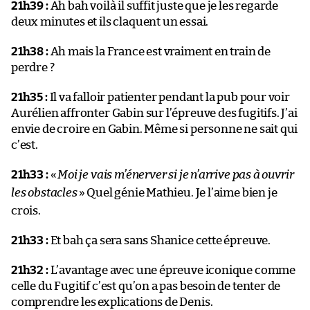
21h39 :
Ah bah voilà il suffit juste que je les regarde
deux minutes et ils claquent un essai.
21h38 :
Ah mais la France est vraiment en train de
perdre ?
21h35 :
Il va falloir patienter pendant la pub pour voir
Aurélien affronter Gabin sur l’épreuve des fugitifs. J’ai
envie de croire en Gabin. Même si personne ne sait qui
c’est.
21h33 :
«
Moi je vais m’énerver si je n’arrive pas à ouvrir
les obstacles
» Quel génie Mathieu. Je l’aime bien je
crois.
21h33 :
Et bah ça sera sans Shanice cette épreuve.
21h32 :
L’avantage avec une épreuve iconique comme
celle du Fugitif c’est qu’on a pas besoin de tenter de
comprendre les explications de Denis.