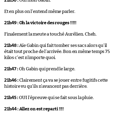
21h50 :
Oui mon Gabin.
Et en plus on l’entend même parler.
21h49 :
Oh la victoire des rouges !!!!!
Finalement la meute a touché Aurélien. Cheh.
21h48 :
Aïe Gabin qui fait tomber ses sacs alors qu’il
était tout proche de l’arrivée. Bon en même temps 75
kilos c’est n’importe quoi.
21h47 :
Oh Gabin qui prend le large.
21h46 :
Clairement ça va se jouer entre fugitifs cette
histoire vu qu’ils n’avancent pas derrière.
21h45 :
OUI l’épreuve qui se fait sous la pluie.
21h44 :
Allez on est reparti !!!!