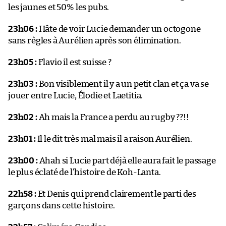
les jaunes et 50% les pubs.
23h06 :
Hâte de voir Lucie demander un octogone
sans règles à Aurélien après son élimination.
23h05 :
Flavio il est suisse ?
23h03 :
Bon visiblement il y a un petit clan et ça va se
jouer entre Lucie, Élodie et Laetitia.
23h02 :
Ah mais la France a perdu au rugby ??!!
23h01 :
Il le dit très mal mais il a raison Aurélien.
23h00 :
Ahah si Lucie part déjà elle aura fait le passage
le plus éclaté de l’histoire de Koh-Lanta.
22h58 :
Et Denis qui prend clairement le parti des
garçons dans cette histoire.