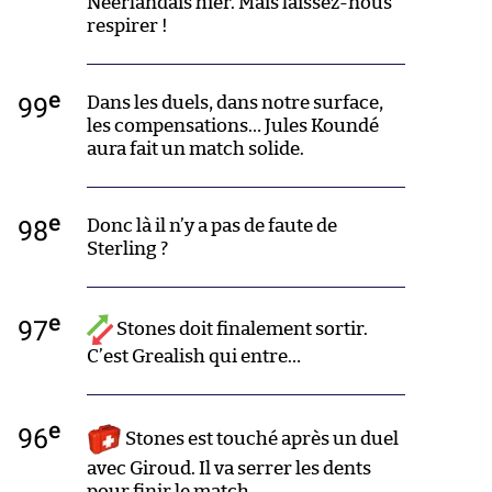
Néerlandais hier. Mais laissez-nous
respirer !
e
99
Dans les duels, dans notre surface,
les compensations… Jules Koundé
aura fait un match solide.
e
98
Donc là il n’y a pas de faute de
Sterling ?
e
97
Stones doit finalement sortir.
C’est Grealish qui entre…
e
96
Stones est touché après un duel
avec Giroud. Il va serrer les dents
pour finir le match.