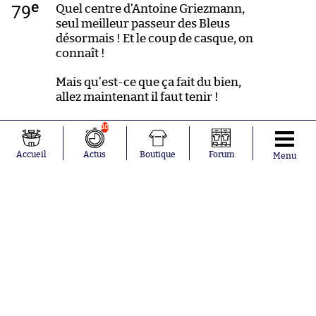
e
79
Quel centre d’Antoine Griezmann,
seul meilleur passeur des Bleus
désormais ! Et le coup de casque, on
connaît !
Mais qu’est-ce que ça fait du bien,
allez maintenant il faut tenir !
10
e
Accueil
Actus
Boutique
Forum
Menu
78
OLIVIER GIROUUUUDDDDDD !!!!!!
Cette fois c’est au fond pour délivrer
les Bleus !!! 53 !!!!
e
77