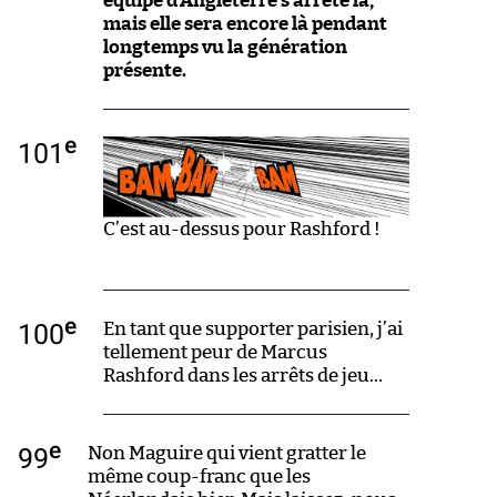
équipe d’Angleterre s’arrête là,
mais elle sera encore là pendant
longtemps vu la génération
présente.
e
101
C’est au-dessus pour Rashford !
e
100
En tant que supporter parisien, j’ai
tellement peur de Marcus
Rashford dans les arrêts de jeu…
e
99
Non Maguire qui vient gratter le
même coup-franc que les