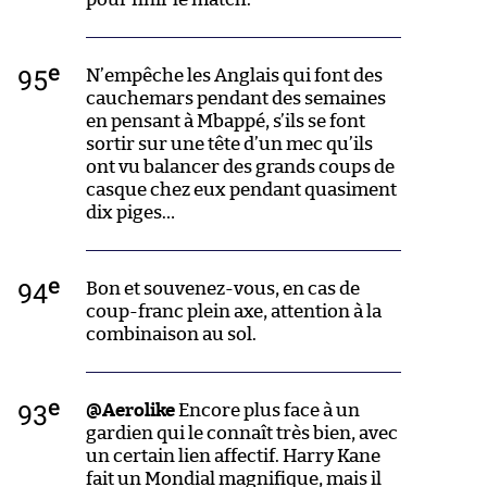
e
95
N’empêche les Anglais qui font des
cauchemars pendant des semaines
en pensant à Mbappé, s’ils se font
sortir sur une tête d’un mec qu’ils
ont vu balancer des grands coups de
casque chez eux pendant quasiment
dix piges…
e
94
Bon et souvenez-vous, en cas de
coup-franc plein axe, attention à la
combinaison au sol.
e
93
@Aerolike
Encore plus face à un
gardien qui le connaît très bien, avec
un certain lien affectif. Harry Kane
fait un Mondial magnifique, mais il