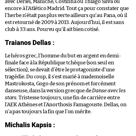
avec Derleï, Maniche, Costinha ou Thiago Silva ou
encore à l’Atlético Madrid. Tout ça pour constater que
l’herbe n’était pas plus verte ailleurs qu’au Pana, où il
est retourné de 2009 à 2013. Aujourd’hui, il est sans
club à 33 ans. Pourvu qu’il ait bien cotisé.
Traianos Dellas :
Le héros grec, l’homme du but en argent en demi-
finale face à la République tchèque (son seul en
sélection), se devait d’être le protagoniste d’une
tragédie. Du coup, il s’est marié à mademoiselle
Mastrokosta, Gogo de son prénom et forcément
danseuse, dans la version grecque de
Danse avec les
stars
. Tristesse toujours, une fin de carrière entre
l’AEK Athènes et l’Anorthosis Famagouste. Dellas, on
n’a pas toujours la fin que l’on mérite.
Michalis Kapsis :