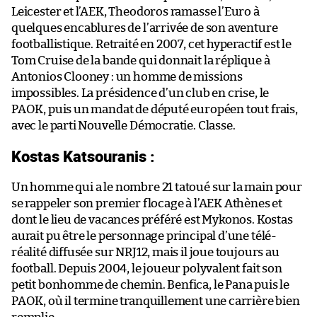
Leicester et l’AEK, Theodoros ramasse l’Euro à
quelques encablures de l’arrivée de son aventure
footballistique. Retraité en 2007, cet hyperactif est le
Tom Cruise de la bande qui donnait la réplique à
Antonios Clooney : un homme de missions
impossibles. La présidence d’un club en crise, le
PAOK, puis un mandat de député européen tout frais,
avec le parti Nouvelle Démocratie. Classe.
Kostas Katsouranis :
Un homme qui a le nombre 21 tatoué sur la main pour
se rappeler son premier flocage à l’AEK Athènes et
dont le lieu de vacances préféré est Mykonos. Kostas
aurait pu être le personnage principal d’une télé-
réalité diffusée sur NRJ12, mais il joue toujours au
football. Depuis 2004, le joueur polyvalent fait son
petit bonhomme de chemin. Benfica, le Pana puis le
PAOK, où il termine tranquillement une carrière bien