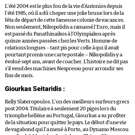
L’été 2004 est le plus fou de la vie d’Antonios depuis
l’été 1985, où il a dû choper une jolie brune lors de la
féta de départ de cette fameuse colonie de vacances.
Non seulement, Nikopolidis a ramassé l’Euro, mais il
est passé du Panathinaikos à l’Olympiakos après
quinze années passées chez les Verts. Homme de
relations longues – tant pis pour celle à qui il avait
pourtant promis une carte postale – Nikopolidis y a
évolué sept ans, avant de coacher. L’histoire ne dit pas
s’il vend des machines Nespresso pour arrondir ses
fins de mois.
Giourkas Seitaridis :
Kelly Slateropoulos. L’un des meilleurs surfeurs grecs
post 2004. Titulaire à seulement 20 piges lors du
triomphe hellène au Portugal, Giourkas a su profiter
de la situation pour quitter le pays. Le début d’une vie
de vagabond qui l’a mené à Porto, au Dynamo Moscou