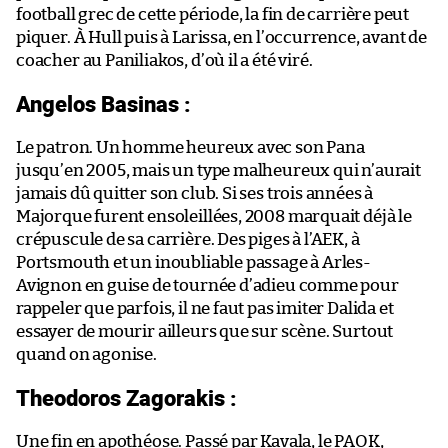
football grec de cette période, la fin de carrière peut
piquer. À Hull puis à Larissa, en l’occurrence, avant de
coacher au Paniliakos, d’où il a été viré.
Angelos Basinas :
Le patron. Un homme heureux avec son Pana
jusqu’en 2005, mais un type malheureux qui n’aurait
jamais dû quitter son club. Si ses trois années à
Majorque furent ensoleillées, 2008 marquait déjà le
crépuscule de sa carrière. Des piges à l’AEK, à
Portsmouth et un inoubliable passage à Arles-
Avignon en guise de tournée d’adieu comme pour
rappeler que parfois, il ne faut pas imiter Dalida et
essayer de mourir ailleurs que sur scène. Surtout
quand on agonise.
Theodoros Zagorakis :
Une fin en apothéose. Passé par Kavala, le PAOK,