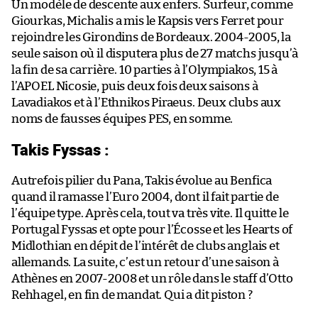
Un modèle de descente aux enfers. Surfeur, comme
Giourkas, Michalis a mis le Kapsis vers Ferret pour
rejoindre les Girondins de Bordeaux. 2004-2005, la
seule saison où il disputera plus de 27 matchs jusqu’à
la fin de sa carrière. 10 parties à l’Olympiakos, 15 à
l’APOEL Nicosie, puis deux fois deux saisons à
Lavadiakos et à l’Ethnikos Piraeus. Deux clubs aux
noms de fausses équipes PES, en somme.
Takis Fyssas :
Autrefois pilier du Pana, Takis évolue au Benfica
quand il ramasse l’Euro 2004, dont il fait partie de
l’équipe type. Après cela, tout va très vite. Il quitte le
Portugal Fyssas et opte pour l’Écosse et les Hearts of
Midlothian en dépit de l’intérêt de clubs anglais et
allemands. La suite, c’est un retour d’une saison à
Athènes en 2007-2008 et un rôle dans le staff d’Otto
Rehhagel, en fin de mandat. Qui a dit piston ?