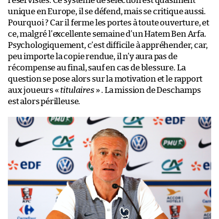
réservistes. Ce système de sélection est quasiment
unique en Europe, il se défend, mais se critique aussi.
Pourquoi ? Car il ferme les portes à toute ouverture, et
ce, malgré l’excellente semaine d’un Hatem Ben Arfa.
Psychologiquement, c’est difficile à appréhender, car,
peu importe la copie rendue, il n’y aura pas de
récompense au final, sauf en cas de blessure. La
question se pose alors sur la motivation et le rapport
aux joueurs «
titulaires
» . La mission de Deschamps
est alors périlleuse.