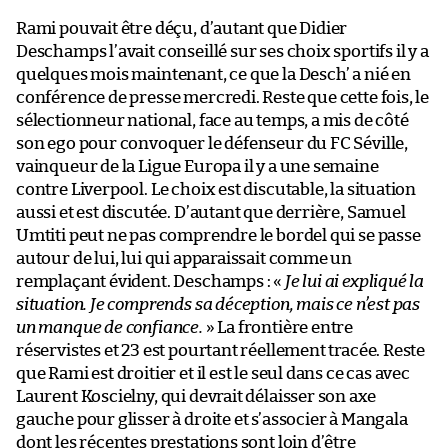
Rami pouvait être déçu, d’autant que Didier
Deschamps l’avait conseillé sur ses choix sportifs il y a
quelques mois maintenant, ce que la Desch’ a nié en
conférence de presse mercredi. Reste que cette fois, le
sélectionneur national, face au temps, a mis de côté
son ego pour convoquer le défenseur du FC Séville,
vainqueur de la Ligue Europa il y a une semaine
contre Liverpool. Le choix est discutable, la situation
aussi et est discutée. D’autant que derrière, Samuel
Umtiti peut ne pas comprendre le bordel qui se passe
autour de lui, lui qui apparaissait comme un
remplaçant évident. Deschamps : «
Je lui ai expliqué la
situation. Je comprends sa déception, mais ce n’est pas
un manque de confiance.
» La frontière entre
réservistes et 23 est pourtant réellement tracée. Reste
que Rami est droitier et il est le seul dans ce cas avec
Laurent Koscielny, qui devrait délaisser son axe
gauche pour glisser à droite et s’associer à Mangala
dont les récentes prestations sont loin d’être