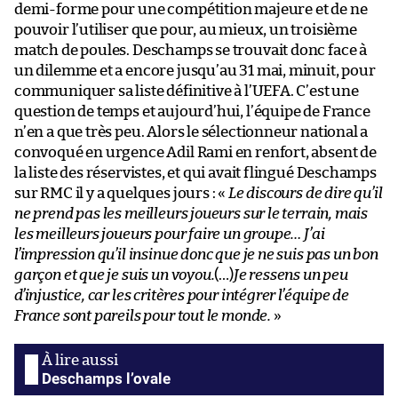
demi-forme pour une compétition majeure et de ne
pouvoir l’utiliser que pour, au mieux, un troisième
match de poules. Deschamps se trouvait donc face à
un dilemme et a encore jusqu’au 31 mai, minuit, pour
communiquer sa liste définitive à l’UEFA. C’est une
question de temps et aujourd’hui, l’équipe de France
n’en a que très peu. Alors le sélectionneur national a
convoqué en urgence Adil Rami en renfort, absent de
la liste des réservistes, et qui avait flingué Deschamps
sur RMC il y a quelques jours : «
Le discours de dire qu’il
ne prend pas les meilleurs joueurs sur le terrain, mais
les meilleurs joueurs pour faire un groupe… J’ai
l’impression qu’il insinue donc que je ne suis pas un bon
garçon et que je suis un voyou.
(…)
Je ressens un peu
d’injustice, car les critères pour intégrer l’équipe de
France sont pareils pour tout le monde.
»
Deschamps l’ovale