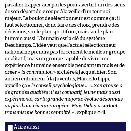
pas aller frapper aux portes pour avertir l’un des siens
de son départ du groupe à la veille d’un tournoi
majeur. Le boulot de sélectionneur est comme ça : il
faut sélectionner, donc faire des choix, prendre des
décisions, sur le plan sportif oui, mais sur le plan
humain aussi. L’humain est la clé du système
Deschamps. L’idée veut que l’actuel sélectionneur
national ne prendra pas forcément le meilleur groupe
qualitatif, mais un groupe capable de vivre une
expérience humaine ensemble pendant un mois et de
créer «
la communion
» si chère à Jacquet hier. Son
ancien entraîneur à la Juventus, Marcello Lippi,
appelle ça «
le conseil psychologique
» . «
Son groupe a
de grandes qualités : il est combatif, jeune mais aussi
expérimenté, car la grande majorité évolue désormais
au plus haut niveau européen. Mais Didier a surtout
transmis une bonne mentalité
» , explique-t-il.