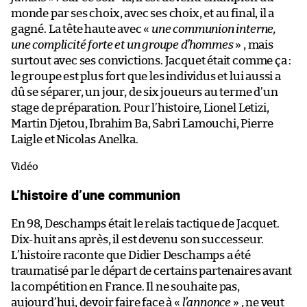
monde par ses choix, avec ses choix, et au final, il a
gagné. La tête haute avec «
une communion interne,
une complicité forte et un groupe d’hommes
» , mais
surtout avec ses convictions. Jacquet était comme ça :
le groupe est plus fort que les individus et lui aussi a
dû se séparer, un jour, de six joueurs au terme d’un
stage de préparation. Pour l’histoire, Lionel Letizi,
Martin Djetou, Ibrahim Ba, Sabri Lamouchi, Pierre
Laigle et Nicolas Anelka.
Vidéo
L’histoire d’une communion
En 98, Deschamps était le relais tactique de Jacquet.
Dix-huit ans après, il est devenu son successeur.
L’histoire raconte que Didier Deschamps a été
traumatisé par le départ de certains partenaires avant
la compétition en France. Il ne souhaite pas,
aujourd’hui, devoir faire face à «
l’annonce
» , ne veut