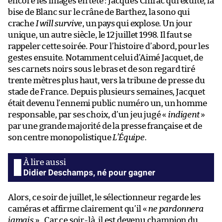
encore les images en tête : Jacques Chirac qui exulte, la
bise de Blanc sur le crâne de Barthez, la sono qui
crache
I will survive
, un pays qui explose. Un jour
unique, un autre siècle, le 12 juillet 1998. Il faut se
rappeler cette soirée. Pour l’histoire d’abord, pour les
gestes ensuite. Notamment celui d’Aimé Jacquet, de
ses carnets noirs sous le bras et de son regard tiré
trente mètres plus haut, vers la tribune de presse du
stade de France. Depuis plusieurs semaines, Jacquet
était devenu l’ennemi public numéro un, un homme
responsable, par ses choix, d’un jeu jugé «
indigent
»
par une grande majorité de la presse française et de
son centre monopolistique
L’Équipe
.
Didier Deschamps, né pour gagner
Alors, ce soir de juillet, le sélectionneur regarde les
caméras et affirme clairement qu’il «
ne pardonnera
jamais
» . Car ce soir-là, il est devenu champion du