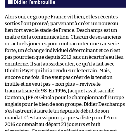
Didier l’embrouille
Alors oui, ce groupe France vit bien, et les récentes
sorties l’ont prouvé, parvenant à créer un nouveau
lien fort avec le stade de France. Deschamps est un
maître de la communication. Chacun de ses anciens
ou actuels joueurs pourront raconter une causerie
forte, un échange individuel déterminant et ce n’est
pas pour rien que depuis 2012, aucun écart n’a eu lieu
en interne. Il sait aussi discuter, ce qu’il a fait avec
Dimitri Payet qui lui a rendu sur le terrain. Mais,
encore une fois, il ne veut pas créer de la tension
inutile et ne veut pas – non plus – revivre le
traumatisme de 98. En 1996, Jacquet avait sacrifié
Cantona, JPP et Ginola pour le championnat d’Europe
anglais pour le bien de son groupe. Didier Deschamps
s’est astreint à faire le tri depuis le début de son
mandat. C’est aussi pour ça que sa liste pour l’Euro
2016 contenait au départ 23 joueurs et huit