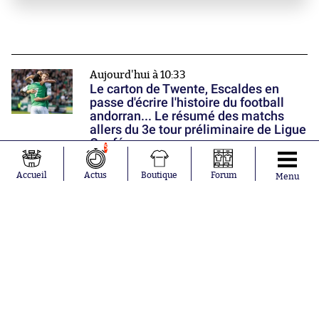
Aujourd'hui à 10:33
Le carton de Twente, Escaldes en
passe d'écrire l'histoire du football
andorran... Le résumé des matchs
allers du 3e tour préliminaire de Ligue
Conférence
5
Accueil
Actus
Boutique
Forum
Menu
Aujourd'hui à 10:15
L'improbable échange de Facundo
Medina avec un garagiste
Aujourd'hui à 9:47
Pour Théo Zidane, entraîner les Bleus
Donner une note
a toujours été le rêve de Zizou
Nos partenaires
0
1
2