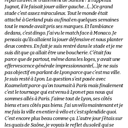
repartis avec le traitement de Santini ? Il l’appelait
Jugnot, il le faisait jouer ailier gauche…
(…)
Ce grand
stade c’est assez miraculeux. Tout le monde était
attaché à Gerland puis au final en quelques semaines
tout le monde avait pris ses marques. Et l’ambiance
dedans, c’est dingo. J’ai vu le match face à Monaco. Je
pensais qu’ils allaient la jouer défensive et nous planter
deux contres. En fait je suis rentré dans le stade et je me
suis dit que ça allait être une boucherie. C’était fou
parce que de partout, même dans les loges, y avait une
effervescence générale impressionnante
(…)
Je ne suis
pas objectif en parlant de Lyon parce que c’est ma ville.
Je suis resté à Lyon. La question s’est posée avec
Kaamelott parce qu’on tournait à Paris mais finalement
c’est le tournage qui est venu à Lyon et pas nous qui
sommes allés à Paris. J’aime tout de Lyon, ses côtés
biens et ses côtés pas biens. J’ai un vélo maintenant et je
me fais la ville en entier à vélo et c’est splendide quoi.
C’est encore plus beau comme ça. L’autre jour j’étais sur
les quais de Saône, je voyais le reflet du soleil qui se