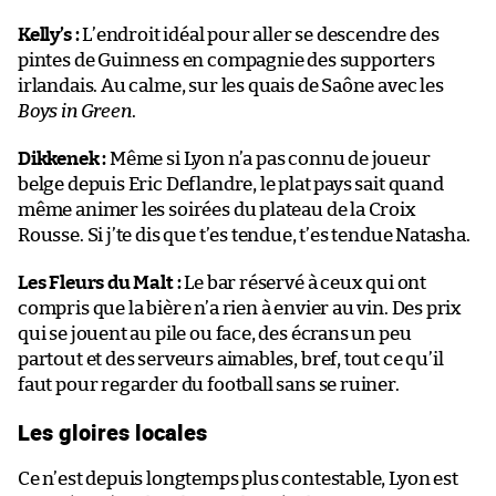
Kelly’s :
L’endroit idéal pour aller se descendre des
pintes de Guinness en compagnie des supporters
irlandais. Au calme, sur les quais de Saône avec les
Boys in Green
.
Dikkenek :
Même si Lyon n’a pas connu de joueur
belge depuis Eric Deflandre, le plat pays sait quand
même animer les soirées du plateau de la Croix
Rousse. Si j’te dis que t’es tendue, t’es tendue Natasha.
Les Fleurs du Malt :
Le bar réservé à ceux qui ont
compris que la bière n’a rien à envier au vin. Des prix
qui se jouent au pile ou face, des écrans un peu
partout et des serveurs aimables, bref, tout ce qu’il
faut pour regarder du football sans se ruiner.
Les gloires locales
Ce n’est depuis longtemps plus contestable, Lyon est