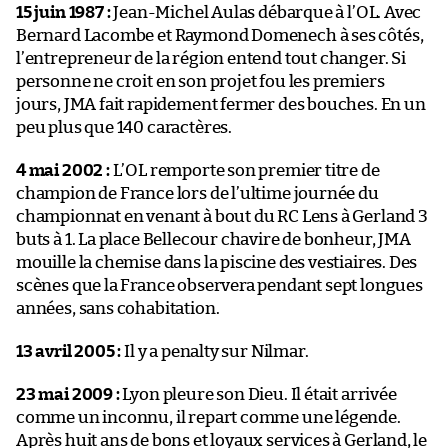
15 juin 1987 :
Jean-Michel Aulas débarque à l’OL. Avec
Bernard Lacombe et Raymond Domenech à ses côtés,
l’entrepreneur de la région entend tout changer. Si
personne ne croit en son projet fou les premiers
jours, JMA fait rapidement fermer des bouches. En un
peu plus que 140 caractères.
4 mai 2002 :
L’OL remporte son premier titre de
champion de France lors de l’ultime journée du
championnat en venant à bout du RC Lens à Gerland 3
buts à 1. La place Bellecour chavire de bonheur, JMA
mouille la chemise dans la piscine des vestiaires. Des
scènes que la France observera pendant sept longues
années, sans cohabitation.
13 avril 2005 :
Il y a penalty sur Nilmar.
23 mai 2009 :
Lyon pleure son Dieu. Il était arrivée
comme un inconnu, il repart comme une légende.
Après huit ans de bons et loyaux services à Gerland, le