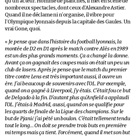
qu’un acteur. Homme de planches, il met en scène de
nombreux spectacles, dont ceux d’Alexandre Astier.
Quand il ne déclame ni n’organise, il vibre pour
l’Olympique lyonnais depuis la capitale des Gaules. Un
vrai Gone, quoi.
«
Je pense que dans l’histoire du football lyonnais, la
montée de D2 en D1 après le match contre Alès en 1989
est un des plus grands moments. Ça a changé la donne.
Avant ça on gagnait des coupes mais on était un peu un
club de losers. Après je pense que le match du premier
titre contre Lens est très important aussi, il ouvre un
ère. J’ai beaucoup de souvenirs avec l’OL. Par exemple,
quand on a gagné à Liverpool, j’y étais. C’était fou ce but
de Delgado à la fin. D’autant plus qu’Anfield a applaudi
l’OL. J’étais à Madrid, aussi, quand on se qualifie pour
les quarts de finale de la Ligue des champions. Sur le
but de Pjanić j’ai pété un boulon. C’était tellement tendu
tout le long… On doit se prendre trois buts en première
mi temps mais ça tient. Forcément, quand il met son but