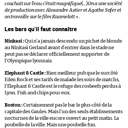
couchait sur l’eau c’était magnifique
(…)
On a une société
de production avec Alexandre Astier et Agathe Sofer et
on travaille sur le film Kaamelott
» .
Les bars qu’il faut connaître
Ninkasi :
Qui n’a jamais descendu un pichet de blonde
au Ninkasi Gerland avant d’entrer dans le stade ne
peut pas se déclarer officiellement supporter de
l’Olympique lyonnais.
Elephant & Castle :
Bien meilleur pub que le surcôté
Eden Rock et ses tarifs de malade les soirs de matchs,
l’Elephant & Castle est le refuge des rosbeefs perdus à
Lyon. Fish and chips pour eux.
Boston :
Certainement pas le bar le plus côté de la
capitale des Gaules. Mais l’un des seuls établissements
nocturnes de la ville encore ouvert au petit matin. La
poubelle de la ville. Mais une poubelle fun.