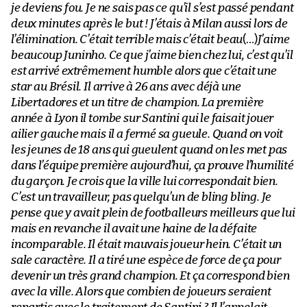
je deviens fou. Je ne sais pas ce qu’il s’est passé pendant
deux minutes après le but ! J’étais à Milan aussi lors de
l’élimination. C’était terrible mais c’était beau
(…)
J’aime
beaucoup Juninho. Ce que j’aime bien chez lui, c’est qu’il
est arrivé extrêmement humble alors que c’était une
star au Brésil. Il arrive à 26 ans avec déjà une
Libertadores et un titre de champion. La première
année à Lyon il tombe sur Santini qui le faisait jouer
ailier gauche mais il a fermé sa gueule. Quand on voit
les jeunes de 18 ans qui gueulent quand on les met pas
dans l’équipe première aujourd’hui, ça prouve l’humilité
du garçon. Je crois que la ville lui correspondait bien.
C’est un travailleur, pas quelqu’un de bling bling. Je
pense que y avait plein de footballeurs meilleurs que lui
mais en revanche il avait une haine de la défaite
incomparable. Il était mauvais joueur hein. C’était un
sale caractère. Il a tiré une espèce de force de ça pour
devenir un très grand champion. Et ça correspond bien
avec la ville. Alors que combien de joueurs seraient