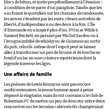
blocs de béton, et invite perpétuellement à l’évasion –
à condition de se parer d’un parapluie. Tandis que les
uns fuient le quotidien sur les chemins de randonnée,
les autres s’évadent par les mots, rêvant autrefois de
liberté, d’indépendance ou des deux à la fois. L’Île
d’Emeraude en a inspiré plus d’un. D’Oscar Wilde à
Samuel Beckett, en passant par Michel Sardou ou à
l’ivrogne imbibé de whisky ou de Guinness au sortir
du pub, celui là-même dont l’esprit peut se laisser
aller à transformer un peu de brume et de tourbe au
fond d’un lac en une créature mystérieuse dont la
légende traverse les âges.
Une affaire de famille
Les poèmes de Lewis Kenny ne sont pas encore
multicentenaires, le jeune homme ayant à peine
dépassé la vingtaine, mais ils ont convaincu le club de
Bohemian FC de mettre un peu de douceur entre deux
rencontres sur les terrains cabossés du championnat