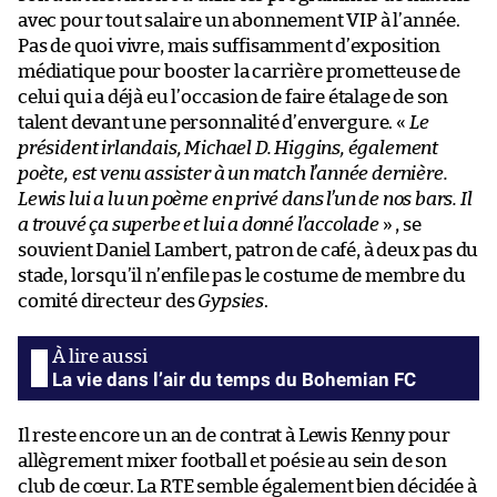
avec pour tout salaire un abonnement VIP à l’année.
Pas de quoi vivre, mais suffisamment d’exposition
médiatique pour booster la carrière prometteuse de
celui qui a déjà eu l’occasion de faire étalage de son
talent devant une personnalité d’envergure. «
Le
président irlandais, Michael D. Higgins, également
poète, est venu assister à un match l’année dernière.
Lewis lui a lu un poème en privé dans l’un de nos bars. Il
a trouvé ça superbe et lui a donné l’accolade
» , se
souvient Daniel Lambert, patron de café, à deux pas du
stade, lorsqu’il n’enfile pas le costume de membre du
comité directeur des
Gypsies
.
La vie dans l’air du temps du Bohemian FC
Il reste encore un an de contrat à Lewis Kenny pour
allègrement mixer football et poésie au sein de son
club de cœur. La RTE semble également bien décidée à