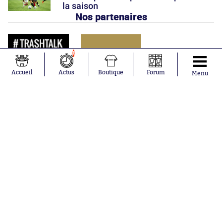
la saison
Nos partenaires
1
Accueil
Actus
Boutique
Forum
Menu
Abonnements
Contacts
La boutique SO PRESS
Mentions légales
Conditions générales d'utilisation
Publicité
Consentement RGPD
Recrutement
Joueurs en
Équipes en
tendance
tendance