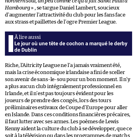
northern soul, un peu comme ce qu’a fait Sankt Pauli à
Hambourg
» , se targue Daniel Lambert, soucieux
d’augmenter l’attractivité du club pour les fans face
aux strass et paillettes de l’ogre Premier League.
Le jour où une tête de cochon a marqué le derby
de Dublin
Riche, l’Aitricity League ne l’a jamais vraiment été,
mais la crise économique irlandaise a fini de sceller
son avenir de sans-le-sou pour un bon moment. Il n’y
a plus aucun club intégralement professionnel en
Irlande, et il n’est pas toujours évident pour les
joueurs de prendre des congés, lors des tours
préliminaires estivaux de Coupe d’Europe pour aller
en Islande. Dans ces conditions financières précaires,
il faut lutter avec ses armes. Les poèmes de Lewis
Kenny aident la culture du club à se développer, que ce
soit à la télévision ou dans les programmes de matchs