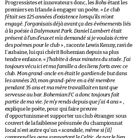
Progressistes et innovateurs donc, les
Bohs
étant les
premiers en Irlande à engager un poète. «
Le club
fêtait ses 125 années d’existence lorsqu’ils m’ont
engagé. J’organisais déjà avant ça des événements liés
à la poésie à Dalymount Park. Daniel Lambert était
présent à l’un d’eux et m’a demandé si je voulais écrire
des poèmes pour le club
» , raconte Lewis Kenny, ravi de
l’aubaine, lui qui chérit Bohemian depuis sa plus
tendre enfance. «
J’habite à deux minutes du stade. J’ai
toujours vécu ici et ma famille a des liens forts avec ce
club. Mon grand-oncle en était le gardien de but dans
les années 20, mon grand-père en a été membre
pendant 35 ans et ma mère travaillait en tant que
serveuse au bar. Bohemian FC a donc toujours fait
partie de ma vie. Je m’y rends depuis que j’ai 4 ans
» ,
explique le poète, pour qui faire preuve
d’opportunisme et supporter un club étranger sous
couvert de la faiblesse présumée du championnat
local n’est autre qu’un «
scandale, même si [il]
comprend les gens supportant le Celtic, de par le lien