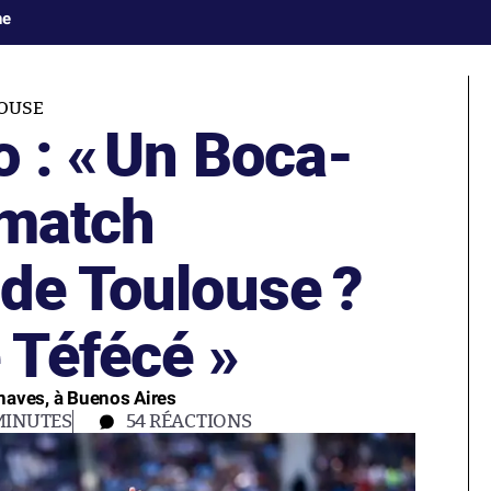
ne
OUSE
 : «
Un Boca-
 match
 de Toulouse ?
e Téfécé »
haves, à Buenos Aires
MINUTES
54
RÉACTIONS