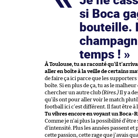
si Boca ga
bouteille. 
champagne 
temps !
À Toulouse, tu as raconté qu’il t’arriv
aller en boîte à la veille de certains 
de faire ça ici parce que les supporters
boîte. Si en plus de ça, tu as le malhe
chercher un autre club
(Rires.)
Il y a d
qu’ils ont pour aller voir le match plut
football ici c’est différent. Il faut être
Tu vibres encore en voyant un Boca-Ri
Comme je n’ai plus la possibilité d’être
d’intensité. Plus les années passent et
cette passion, cette rage que j’avais qua