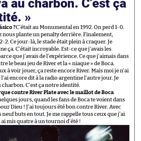
a au charbon. C’est ça
tité.
ásico ?
C’était au Monumental en 1992. On perd 1-0.
z nous plante un penalty derrière. Finalement,
. Ce jour-là, le stade était plein à craquer. Je
e ça. C’était incroyable. Est-ce que j’avais les
rce que j’avais de l’expérience. Ce que j’aimais dans
tre le beau jeu de River et la « niaque » de Boca.
 à voir jouer, ça reste encore River. Mais moi je n’ai
ai encore dit à la radio argentine l’autre jour. Je
harbon. C’est ça notre identité.
ue contre River Plate avec le maillot de Boca
uelques jours, quand les fans de Boca te voient dans
pour Dieu ! J’ai toujours été bon contre River. Avec
s neuf buts en tout. Je me rappelle tous ceux que j’ai
ai mis quatre à un tournoi d’été !