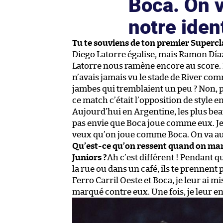
Boca. On v
notre iden
Tu te souviens de ton premier Supercl
Diego Latorre égalise, mais Ramon Día
Latorre nous ramène encore au score. 2-2
n’avais jamais vu le stade de River comm
jambes qui tremblaient un peu ? Non, pa
ce match c’était l’opposition de style en
Aujourd’hui en Argentine, les plus beaux
pas envie que Boca joue comme eux. Je l’
veux qu’on joue comme Boca. On va au c
Qu’est-ce qu’on ressent quand on marq
Juniors ?
Ah c’est différent ! Pendant q
la rue ou dans un café, ils te prennent 
Ferro Carril Oeste et Boca, je leur ai mi
marqué contre eux. Une fois, je leur en 