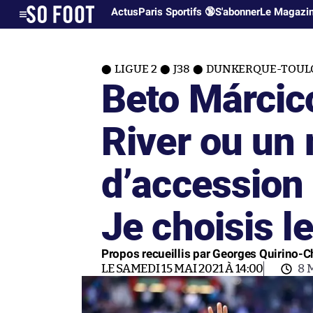
Actus
Paris Sportifs 🔞
S'abonner
Le Magazi
LIGUE 2
J38
DUNKERQUE-TOUL
Beto Márcico
River ou un
d’accession
Je choisis l
Propos recueillis par Georges Quirino-C
LE SAMEDI 15 MAI 2021 À 14:00
8 