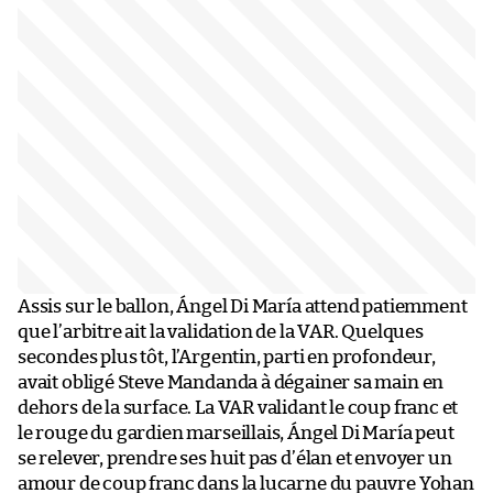
Assis sur le ballon, Ángel Di María attend patiemment
que l’arbitre ait la validation de la VAR. Quelques
secondes plus tôt, l’Argentin, parti en profondeur,
avait obligé Steve Mandanda à dégainer sa main en
dehors de la surface. La VAR validant le coup franc et
le rouge du gardien marseillais, Ángel Di María peut
se relever, prendre ses huit pas d’élan et envoyer un
amour de coup franc dans la lucarne du pauvre Yohan