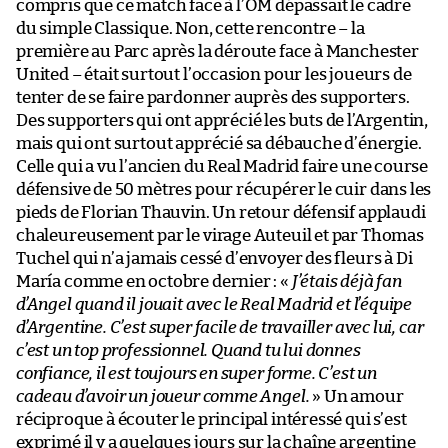
compris que ce match face à l’OM dépassait le cadre
du simple Classique. Non, cette rencontre – la
première au Parc après la déroute face à Manchester
United – était surtout l’occasion pour les joueurs de
tenter de se faire pardonner auprès des supporters.
Des supporters qui ont apprécié les buts de l’Argentin,
mais qui ont surtout apprécié sa débauche d’énergie.
Celle qui a vu l’ancien du Real Madrid faire une course
défensive de 50 mètres pour récupérer le cuir dans les
pieds de Florian Thauvin. Un retour défensif applaudi
chaleureusement par le virage Auteuil et par Thomas
Tuchel qui n’a jamais cessé d’envoyer des fleurs à Di
María comme en octobre dernier : «
J’étais déjà fan
d’Angel quand il jouait avec le Real Madrid et l’équipe
d’Argentine. C’est super facile de travailler avec lui, car
c’est un top professionnel. Quand tu lui donnes
confiance, il est toujours en super forme. C’est un
cadeau d’avoir un joueur comme Angel.
» Un amour
réciproque à écouter le principal intéressé qui s’est
exprimé il y a quelques jours sur la chaîne argentine