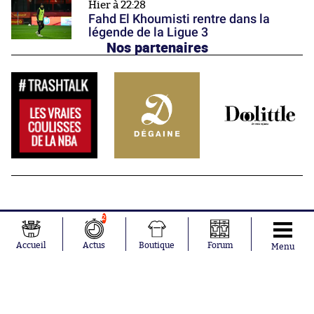
Hier à 22:28
Fahd El Khoumisti rentre dans la
légende de la Ligue 3
Nos partenaires
2
Accueil
Actus
Boutique
Forum
Menu
Abonnements
Contacts
La boutique SO PRESS
Mentions légales
Conditions générales d'utilisation
Publicité
Consentement RGPD
Recrutement