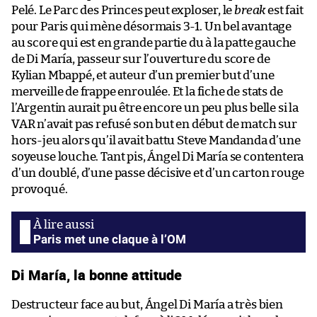
Pelé. Le Parc des Princes peut exploser, le
break
est fait
pour Paris qui mène désormais 3-1. Un bel avantage
au score qui est en grande partie du à la patte gauche
de Di María, passeur sur l’ouverture du score de
Kylian Mbappé, et auteur d’un premier but d’une
merveille de frappe enroulée. Et la fiche de stats de
l’Argentin aurait pu être encore un peu plus belle si la
VAR n’avait pas refusé son but en début de match sur
hors-jeu alors qu’il avait battu Steve Mandanda d’une
soyeuse louche. Tant pis, Ángel Di María se contentera
d’un doublé, d’une passe décisive et d’un carton rouge
provoqué.
Paris met une claque à l’OM
Di María, la bonne attitude
Destructeur face au but, Ángel Di María a très bien