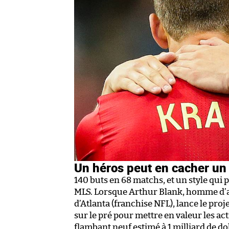
Un héros peut en cacher un
140 buts en 68 matchs, et un style qui p
MLS. Lorsque Arthur Blank, homme d’af
d’Atlanta (franchise NFL), lance le proje
sur le pré pour mettre en valeur les a
flambant neuf estimé à 1 milliard de dol