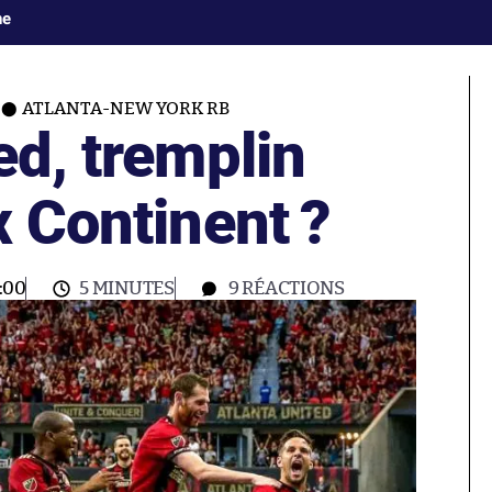
ne
ATLANTA-NEW YORK RB
ed, tremplin
x Continent ?
:00
5 MINUTES
9
RÉACTIONS