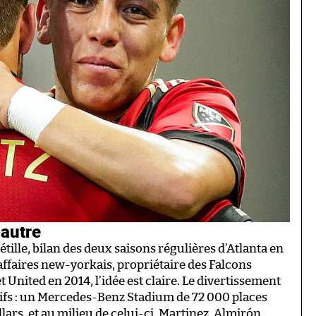
 autre
étille, bilan des deux saisons régulières d’Atlanta en
faires new-yorkais, propriétaire des Falcons
t United en 2014, l’idée est claire. Le divertissement
ctifs : un Mercedes-Benz Stadium de 72 000 places
lars, et au milieu de celui-ci, Martinez, Almirón,