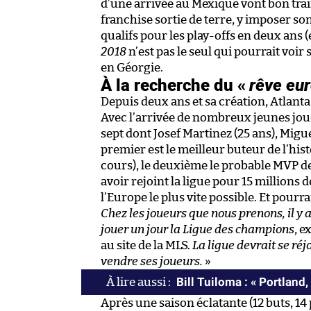
d’une arrivée au Mexique vont bon train
franchise sortie de terre, y imposer son
qualifs pour les play-offs en deux ans (
2018
n’est pas le seul qui pourrait voi
en Géorgie.
À la recherche du «
rêve eu
Depuis deux ans et sa création, Atlanta
Avec l’arrivée de nombreux jeunes jo
sept dont Josef Martinez (25 ans), Migue
premier est le meilleur buteur de l’hist
cours), le deuxième le probable MVP de l
avoir rejoint la ligue pour 15 millions d
l’Europe le plus vite possible. Et pour
Chez les joueurs que nous prenons, il y 
jouer un jour la Ligue des champions
, e
au site de la MLS.
La ligue devrait se ré
vendre ses joueurs.
»
Bill Tuiloma : « Portland
Après une saison éclatante (12 buts, 14