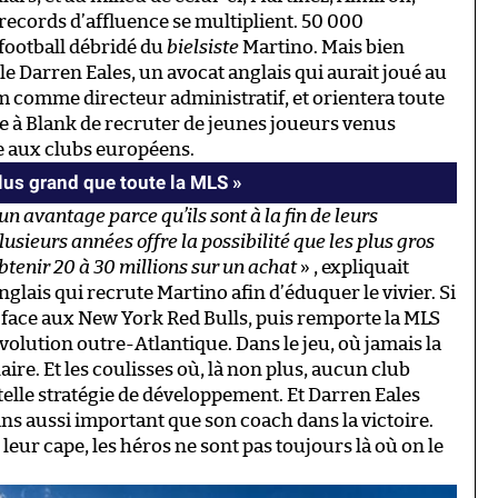
 records d’affluence se multiplient. 50 000
football débridé du
bielsiste
Martino. Mais bien
e Darren Eales, un avocat anglais qui aurait joué au
ham comme directeur administratif, et orientera toute
re à Blank de recruter de jeunes joueurs venus
e aux clubs européens.
plus grand que toute la MLS »
cun avantage parce qu’ils sont à la fin de leurs
usieurs années offre la possibilité que les plus gros
tenir 20 à 30 millions sur un achat
» , expliquait
’Anglais qui recrute Martino afin d’éduquer le vivier. Si
 face aux New York Red Bulls, puis remporte la MLS
volution outre-Atlantique. Dans le jeu, où jamais la
aire. Et les coulisses où, là non plus, aucun club
elle stratégie de développement. Et Darren Eales
ns aussi important que son coach dans la victoire.
ur cape, les héros ne sont pas toujours là où on le