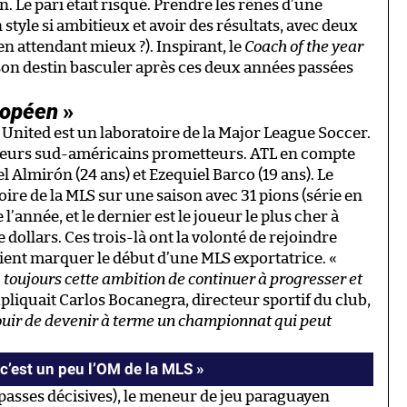
. Le pari était risqué. Prendre les rênes d’une
 style si ambitieux et avoir des résultats, avec deux
en attendant mieux ?). Inspirant, le
Coach of the year
r son destin basculer après ces deux années passées
ropéen
»
 United est un laboratoire de la Major League Soccer.
ueurs sud-américains prometteurs. ATL en compte
l Almirón (24 ans) et Ezequiel Barco (19 ans). Le
oire de la MLS sur une saison avec 31 pions (série en
’année, et le dernier est le joueur le plus cher à
e dollars. Ces trois-là ont la volonté de rejoindre
raient marquer le début d’une MLS exportatrice. «
a toujours cette ambition de continuer à progresser et
xpliquait Carlos Bocanegra, directeur sportif du club,
jouir de devenir à terme un championnat qui peut
, c’est un peu l’OM de la MLS »
 passes décisives), le meneur de jeu paraguayen