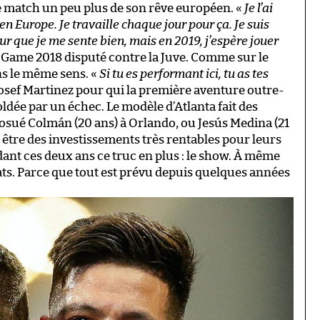
 match un peu plus de son rêve européen. «
Je l’ai
 en Europe. Je travaille chaque jour pour ça. Je suis
pour que je me sente bien, mais en 2019, j’espère jouer
tar Game 2018 disputé contre la Juve. Comme sur le
ns le même sens. «
Si tu es performant ici, tu as tes
Josef Martinez pour qui la première aventure outre-
soldée par un échec. Le modèle d’Atlanta fait des
Josué Colmán (20 ans) à Orlando, ou Jesús Medina (21
 être des investissements très rentables pour leurs
dant ces deux ans ce truc en plus : le show. À même
stats. Parce que tout est prévu depuis quelques années