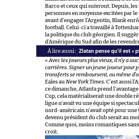
Barco et ceux qui suivront. Depuis, les
personnes en moyenne excitées par le 
avant d’engager l’Argentin, Blank enrôl
football. Celui-ci a travaillé à Totten
la politique du club géorgien. Il suggè
d’Amérique du Sud afin de les revendr
Zlatan pense qu’il est « 
«
Avec les joueurs plus vieux, il n’y a au
carrières. Signer un jeune joueur pour pl
transferts se remboursent, ou même d’ob
Eales au
New York Times
. C’est aussi l
ce dimanche, Atlanta prend l’avantage
Cup, cela matérialiserait une double ré
ligue n’avait vu une équipe si spectacul
nord-américain n’avait opté pour une t
devenu président du club serait au moi
Comme quoi, moins romantiques sans le
croit.