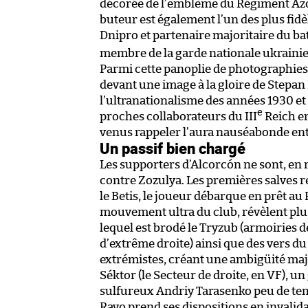
décorée de l’emblème du Régiment Azov d
buteur est également l’un des plus fidè
Dnipro et partenaire majoritaire du ba
membre de la garde nationale ukrainienn
Parmi cette panoplie de photographies 
devant une image à la gloire de Stepa
l’ultranationalisme des années 1930 et 
e
proches collaborateurs du III
Reich en
venus rappeler l’aura nauséabonde e
Un passif bien chargé
Les supporters d’Alcorcón ne sont, en r
contre Zozulya. Les premières salves r
le Betis, le joueur débarque en prêt a
mouvement ultra du club, révèlent plus
lequel est brodé le Tryzub (armoiries 
d’extrême droite) ainsi que des vers du
extrémistes, créant une ambigüité maj
Séktor (le Secteur de droite, en VF), u
sulfureux Andriy Tarasenko peu de temp
Rayo prend ses dispositions en invalida