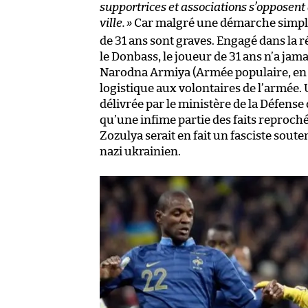
supportrices et associations s’opposent à
ville.
»
Car malgré une démarche simplist
de 31 ans sont graves. Engagé dans la 
le Donbass, le joueur de 31 ans n’a jamai
Narodna Armiya (Armée populaire, en f
logistique aux volontaires de l’armée. 
délivrée par le ministère de la Défense
qu’une infime partie des faits reproch
Zozulya serait en fait un fasciste sout
nazi ukrainien.