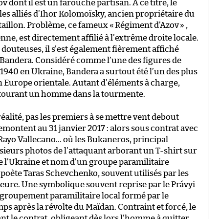
ont il est un farouche partisan. À ce titre, le
les alliés d’Ihor Kolomoïsky, ancien propriétaire du
taillon. Problème, ce fameux «
Régiment d’Azov
» ,
e, est directement affilié à l’extrême droite locale.
douteuses, il s’est également fièrement affiché
n Bandera. Considéré comme l’une des figures de
1940 en Ukraine, Bandera a surtout été l’un des plus
 Europe orientale. Autant d’éléments à charge,
ntourant un homme dans la tourmente.
éalité, pas les premiers à se mettre vent debout
emontent au 31 janvier 2017 : alors sous contrat avec
u Rayo Vallecano… où les Bukaneros, principal
ieurs photos de l’attaquant arborant un T-shirt sur
de l’Ukraine et nom d’un groupe paramilitaire
 poète Taras Schevchenko, souvent utilisés par les
eure. Une symbolique souvent reprise par le Právyi
n groupement paramilitaire local formé par le
s après la révolte du Maïdan. Contraint et forcé, le
nt le contrat, obligeant dès lors l’homme à quitter