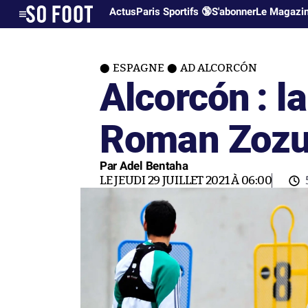
Actus
Paris Sportifs 🔞
S'abonner
Le Magazi
ESPAGNE
AD ALCORCÓN
Alcorcón : l
Roman Zozu
Par Adel Bentaha
LE JEUDI 29 JUILLET 2021 À 06:00