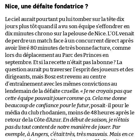
Nice, une défaite fondatrice ?
Le ciel aurait pourtant pu lui tomber sur la tête dix
jours plus tôt quand il a vu son équipe s’effondrer en
dix minutes chrono sur la pelouse de Nice. L’OL venait
de perdre un match face à un concurrent direct après
avoir livré 80 minutes de très bonne facture, comme
lors du déplacement au Parc des Princes en
septembre. Et si la recette n’était pas la bonne ? La
question aurait pu traverser l’esprit des joueurs et des
dirigeants, mais Bosz est revenu au centre
d’entraînement avec les mêmes convictions au
lendemain de la défaite cruelle.
« Je ne croyais pas que
cette équipe pouvait jouer comme ça. Cela me donne
beaucoup de confiance pour le futur
, posait-il pour le
média du club rhodanien, moins de 48 heures après le
retour de la Côte d’Azur.
En début de saison, je n’étais
pas du tout content de notre manière de jouer. Par
exemple, à Angers, c’était très, très mauvais. Mais en ce