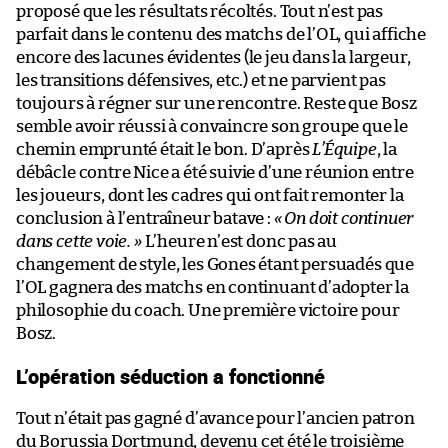
proposé que les résultats récoltés. Tout n’est pas
parfait dans le contenu des matchs de l’OL, qui affiche
encore des lacunes évidentes (le jeu dans la largeur,
les transitions défensives, etc.) et ne parvient pas
toujours à régner sur une rencontre. Reste que Bosz
semble avoir réussi à convaincre son groupe que le
chemin emprunté était le bon. D’après
L’Équipe
, la
débâcle contre Nice a été suivie d’une réunion entre
les joueurs, dont les cadres qui ont fait remonter la
conclusion à l’entraîneur batave :
« On doit continuer
dans cette voie. »
L’heure n’est donc pas au
changement de style, les Gones étant persuadés que
l’OL gagnera des matchs en continuant d’adopter la
philosophie du coach. Une première victoire pour
Bosz.
L’opération séduction a fonctionné
Tout n’était pas gagné d’avance pour l’ancien patron
du Borussia Dortmund, devenu cet été le troisième