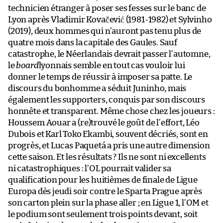
technicien étranger à poser ses fesses sur le banc de
Lyon après Vladimir Kovačević (1981-1982) et Sylvinho
(2019), deux hommes qui n’auront pas tenu plus de
quatre mois dans la capitale des Gaules. Sauf
catastrophe, le Néerlandais devrait passer l’automne,
le
board
lyonnais semble en tout cas vouloir lui
donner le temps de réussir à imposer sa patte. Le
discours du bonhomme a séduit Juninho, mais
également les supporters, conquis par son discours
honnête et transparent. Même chose chez les joueurs :
Houssem Aouar a (re)trouvé le goût de l’effort, Léo
Dubois et Karl Toko Ekambi, souvent décriés, sont en
progrès, et Lucas Paquetá a pris une autre dimension
cette saison. Et les résultats ? Ils ne sont ni excellents
ni catastrophiques : l’OL pourrait valider sa
qualification pour les huitièmes de finale de Ligue
Europa dès jeudi soir contre le Sparta Prague après
son carton plein sur la phase aller ; en Ligue 1, l’OM et
le podium sont seulement trois points devant, soit