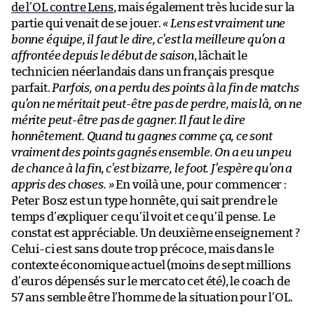
de l’OL contre Lens
, mais également très lucide sur la
partie qui venait de se jouer.
« Lens est vraiment une
bonne équipe, il faut le dire, c’est la meilleure qu’on a
affrontée depuis le début de saison
, lâchait le
technicien néerlandais dans un français presque
parfait.
Parfois, on a perdu des points à la fin de matchs
qu’on ne méritait peut-être pas de perdre, mais là, on ne
mérite peut-être pas de gagner. Il faut le dire
honnêtement. Quand tu gagnes comme ça, ce sont
vraiment des points gagnés ensemble. On a eu un peu
de chance à la fin, c’est bizarre, le foot. J’espère qu’on a
appris des choses. »
En voilà une, pour commencer :
Peter Bosz est un type honnête, qui sait prendre le
temps d’expliquer ce qu’il voit et ce qu’il pense. Le
constat est appréciable. Un deuxième enseignement ?
Celui-ci est sans doute trop précoce, mais dans le
contexte économique actuel (moins de sept millions
d’euros dépensés sur le mercato cet été), le coach de
57 ans semble être l’homme de la situation pour l’OL.