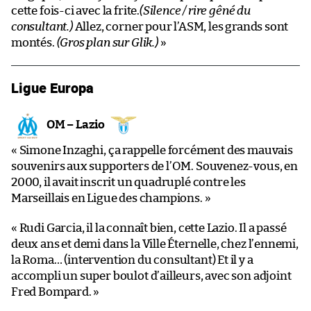
cette fois-ci avec la frite.
(Silence / rire gêné du
consultant.)
Allez, corner pour l’ASM, les grands sont
montés.
(Gros plan sur Glik.)
»
Ligue Europa
OM – Lazio
« Simone Inzaghi, ça rappelle forcément des mauvais
souvenirs aux supporters de l’OM. Souvenez-vous, en
2000, il avait inscrit un quadruplé contre les
Marseillais en Ligue des champions. »
« Rudi Garcia, il la connaît bien, cette Lazio. Il a passé
deux ans et demi dans la Ville Éternelle, chez l’ennemi,
la Roma… (intervention du consultant) Et il y a
accompli un super boulot d’ailleurs, avec son adjoint
Fred Bompard. »