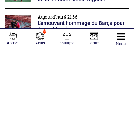
Aujourd'hui à 21:56
L'émouvant hommage du Barça pour
Jorge Messi
10
Accueil
Actus
Boutique
Forum
Menu
Aujourd'hui à 21:02
L'Algérie renverse la Côte d'Ivoire et
s'offre une qualification historique en
demi-finale
Nos partenaires