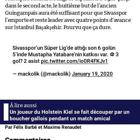
dans le second acte, le huitième but de l’ancien
Guingampais aura été suffisant pour que Sivasspor
l’emporte et reste leader avec quatre points d’avance
sur İstanbul Başakşehir. Pourvu que ça dure.
Sivasspor’un Süper Lig’de attığı son 6 golün
5’inde Mustapha Yatabare’nin katkısı var. ⚽️ 3
gol?️ 2 asist
pic.twitter.com/io0R4FKJv1
— mackolik (@mackolik)
January 19, 2020
Un joueur du Holstein Kiel se fait découper par un
boucher gallois pendant un match amical
Par Félix Barbé et Maxime Renaudet
Commentaires