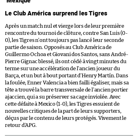
Mexique
Le Club América surprend les Tigres
Après un match nul et vierge lors de leur première
rencontre du tournoi de clôture, contre San Luis (0-
0), les Tigres n’ont toujours pas lancé leur seconde
partie de saison. Opposés au Club América de
Guillermo Ochoa et Giovani dos Santos, sans André-
Pierre Gignac blessé, ils ont cédé à vingt minutes du
terme sur une accélération de l’ancien joueur du
Barça, et un but à bout portant d’Henry Martín. Dans
la foulée, Enner Valencia a bien failli égaliser, mais sa
tête a trouvé la barre transversale de l’ancien portier
ajaccien, qui a su préserver sa cage inviolée. Avec
cette défaite à Mexico (1-0), les Tigres essuient de
nouvelles critiques de la part de leurs supporters,
déçus par le contenu de leurs protégés. Vivement le
retour d’APG.