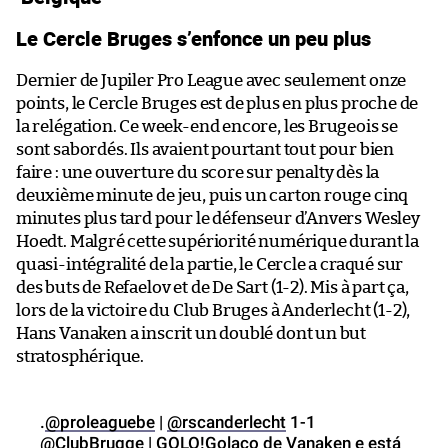
Le Cercle Bruges s’enfonce un peu plus
Dernier de Jupiler Pro League avec seulement onze
points, le Cercle Bruges est de plus en plus proche de
la relégation. Ce week-end encore, les Brugeois se
sont sabordés. Ils avaient pourtant tout pour bien
faire : une ouverture du score sur penalty dès la
deuxième minute de jeu, puis un carton rouge cinq
minutes plus tard pour le défenseur d’Anvers Wesley
Hoedt. Malgré cette supériorité numérique durant la
quasi-intégralité de la partie, le Cercle a craqué sur
des buts de Refaelov et de De Sart (1-2). Mis à part ça,
lors de la victoire du Club Bruges à Anderlecht (1-2),
Hans Vanaken a inscrit un doublé dont un but
stratosphérique.
.
@proleaguebe
|
@rscanderlecht
1-1
@ClubBrugge
| GOLO!Golaço de Vanaken e está