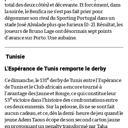
total des deux côtés) et décevante. Et forcément, dans
la soirée, le Benfica ne s’est pas fait prier pour
dégommer son rival du Sporting Portugal dans un
stade José Alvalade plus que furieux (0-2). Résultat, les
joueurs de Bruno Lage ont désormais sept points
d’avance sur Porto. Une aubaine.
Tunisie
L’Espérance de Tunis remporte le derby
e
Ce dimanche, le 131
derby de Tunis entre l’Espérance
de Tunis et le Club africain a encore tourné à
l’avantage des Jaune et Rouge, ce qui constitue leur
e
53
victoire dans l’histoire des confrontations entre
ces deux ennemis. Sur la pelouse, ils ne se sont fait
aucun cadeau, et ce, dès la demi-heure de jeu quand le
jeune Adem Taous écope de son second carton jaune
en provoquant un penalty transformé par Taha