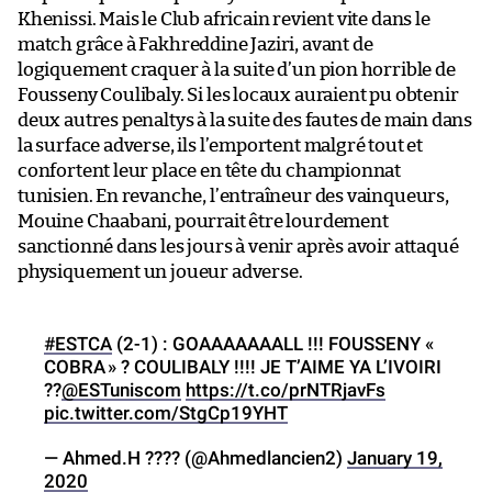
Khenissi. Mais le Club africain revient vite dans le
match grâce à Fakhreddine Jaziri, avant de
logiquement craquer à la suite d’un pion horrible de
Fousseny Coulibaly. Si les locaux auraient pu obtenir
deux autres penaltys à la suite des fautes de main dans
la surface adverse, ils l’emportent malgré tout et
confortent leur place en tête du championnat
tunisien. En revanche, l’entraîneur des vainqueurs,
Mouine Chaabani, pourrait être lourdement
sanctionné dans les jours à venir après avoir attaqué
physiquement un joueur adverse.
#ESTCA
(2-1) : GOAAAAAAALL !!! FOUSSENY «
COBRA » ? COULIBALY !!!! JE T’AIME YA L’IVOIRI
??
@ESTuniscom
https://t.co/prNTRjavFs
pic.twitter.com/StgCp19YHT
— Ahmed.H ???? (@Ahmedlancien2)
January 19,
2020