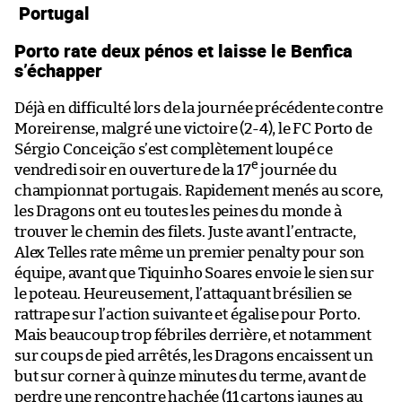
Portugal
Porto rate deux pénos et laisse le Benfica
s’échapper
Déjà en difficulté lors de la journée précédente contre
Moreirense, malgré une victoire (2-4), le FC Porto de
Sérgio Conceição s’est complètement loupé ce
e
vendredi soir en ouverture de la 17
journée du
championnat portugais. Rapidement menés au score,
les Dragons ont eu toutes les peines du monde à
trouver le chemin des filets. Juste avant l’entracte,
Alex Telles rate même un premier penalty pour son
équipe, avant que Tiquinho Soares envoie le sien sur
le poteau. Heureusement, l’attaquant brésilien se
rattrape sur l’action suivante et égalise pour Porto.
Mais beaucoup trop fébriles derrière, et notamment
sur coups de pied arrêtés, les Dragons encaissent un
but sur corner à quinze minutes du terme, avant de
perdre une rencontre hachée (11 cartons jaunes au