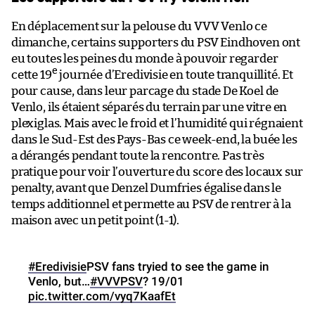
En déplacement sur la pelouse du VVV Venlo ce
dimanche, certains supporters du PSV Eindhoven ont
eu toutes les peines du monde à pouvoir regarder
e
cette 19
journée d’Eredivisie en toute tranquillité. Et
pour cause, dans leur parcage du stade De Koel de
Venlo, ils étaient séparés du terrain par une vitre en
plexiglas. Mais avec le froid et l’humidité qui régnaient
dans le Sud-Est des Pays-Bas ce week-end, la buée les
a dérangés pendant toute la rencontre. Pas très
pratique pour voir l’ouverture du score des locaux sur
penalty, avant que Denzel Dumfries égalise dans le
temps additionnel et permette au PSV de rentrer à la
maison avec un petit point (1-1).
#Eredivisie
PSV fans tryied to see the game in
Venlo, but…
#VVVPSV
?️ 19/01
pic.twitter.com/vyq7KaafEt