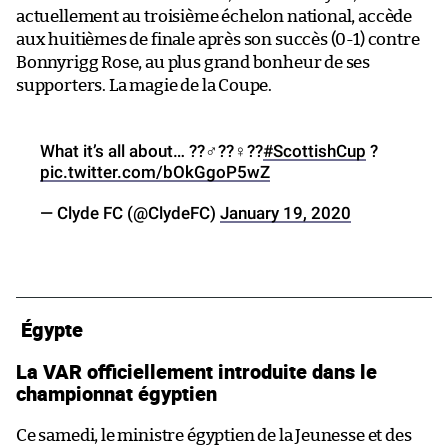
actuellement au troisième échelon national, accède
aux huitièmes de finale après son succès (0-1) contre
Bonnyrigg Rose, au plus grand bonheur de ses
supporters. La magie de la Coupe.
What it’s all about… ??‍♂️??‍♀️??
#ScottishCup
?
pic.twitter.com/bOkGgoP5wZ
— Clyde FC (@ClydeFC)
January 19, 2020
Égypte
La VAR officiellement introduite dans le
championnat égyptien
Ce samedi, le ministre égyptien de la Jeunesse et des