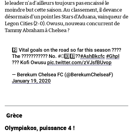
le leader n’a d’ailleurs toujours pas encaissé le
moindre but cette saison. Au classement, il devance
désormais d’un point les Stars d’Aduana, vainqueur de
Legon Cities (2-0). Owusu, nouveau concurrent de
Tammy Abraham à Chelsea ?
2️⃣ Vital goals on the road so far this season ????
The ??????????? No. #⃣3️⃣3️⃣??
#AshBkcfc
#Ghpl
??? Kofi Owusu
pic.twitter.com/zVJsfBUvop
— Berekum Chelsea FC (@BerekumChelseaF)
January 19, 2020
Grèce
Olympiakos, puissance 4 !