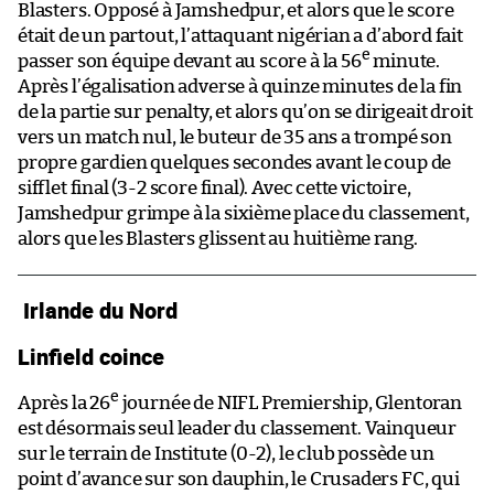
Blasters. Opposé à Jamshedpur, et alors que le score
était de un partout, l’attaquant nigérian a d’abord fait
e
passer son équipe devant au score à la 56
minute.
Après l’égalisation adverse à quinze minutes de la fin
de la partie sur penalty, et alors qu’on se dirigeait droit
vers un match nul, le buteur de 35 ans a trompé son
propre gardien quelques secondes avant le coup de
sifflet final (3-2 score final). Avec cette victoire,
Jamshedpur grimpe à la sixième place du classement,
alors que les Blasters glissent au huitième rang.
Irlande du Nord
Linfield coince
e
Après la 26
journée de NIFL Premiership, Glentoran
est désormais seul leader du classement. Vainqueur
sur le terrain de Institute (0-2), le club possède un
point d’avance sur son dauphin, le Crusaders FC, qui