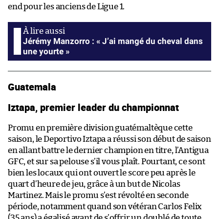
end pour les anciens de Ligue 1.
Jérémy Manzorro : « J’ai mangé du cheval dans
une yourte »
Guatemala
Iztapa, premier leader du championnat
Promu en première division guatémaltèque cette
saison, le Deportivo Iztapa a réussi son début de saison
en allant battre le dernier champion en titre, l’Antigua
GFC, et sur sa pelouse s’il vous plaît. Pourtant, ce sont
bien les locaux qui ont ouvert le score peu après le
quart d’heure de jeu, grâce à un but de Nicolas
Martinez. Mais le promu s’est révolté en seconde
période, notamment quand son vétéran Carlos Felix
(35 ans) a égalisé avant de s’offrir un doublé de toute