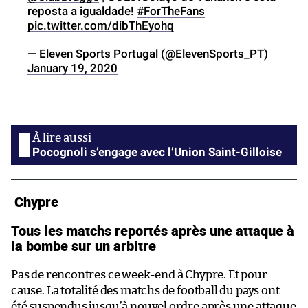
reposta a igualdade!
#ForTheFans
pic.twitter.com/dibThEyohq
— Eleven Sports Portugal (@ElevenSports_PT)
January 19, 2020
Pocognoli s’engage avec l’Union Saint-Gilloise
Chypre
Tous les matchs reportés après une attaque à
la bombe sur un arbitre
Pas de rencontres ce week-end à Chypre. Et pour
cause. La totalité des matchs de football du pays ont
été suspendus jusqu’à nouvel ordre après une attaque