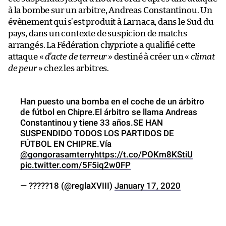
à la bombe sur un arbitre, Andreas Constantinou. Un
évènement qui s’est produit à Larnaca, dans le Sud du
pays, dans un contexte de suspicion de matchs
arrangés. La Fédération chypriote a qualifié cette
attaque «
d’acte de terreur
» destiné à créer un «
climat
de peur
» chez les arbitres.
Han puesto una bomba en el coche de un árbitro
de fútbol en Chipre.El árbitro se llama Andreas
Constantinou y tiene 33 años.SE HAN
SUSPENDIDO TODOS LOS PARTIDOS DE
FÚTBOL EN CHIPRE.Vía
@gongorasamterry
https://t.co/POKm8KStiU
pic.twitter.com/5F5iq2w0FP
— ?????18 (@reglaXVIII)
January 17, 2020