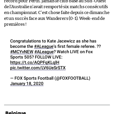
record pour Perth. Jamais le club basé au Sud-Ouest
de l’Australie n’avait remporté six matchs consécutifs
en championnat. C’est chose faite depuis ce dimanche
et un succès face aux Wanderers (0-1). Week-end de
premières !
Congratulations to Kate Jacewicz as she has
become the
#ALeague
‘s first female referee. ??
#MCYvNEW
#ALeague
? Watch LIVE on Fox
Sports 505? FOLLOW LIVE:
https://t.co/AQPFqKLqlH
pic.twitter.com/LV6UeSrSTX
— FOX Sports Football (@FOXFOOTBALL)
January 18, 2020
Belgique