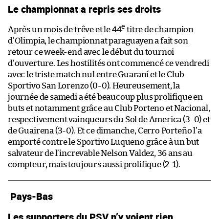
Le championnat a repris ses droits
e
Après un mois de trêve et le 44
titre de champion
d’Olimpia, le championnat paraguayen a fait son
retour ce week-end avec le début du tournoi
d’ouverture. Les hostilités ont commencé ce vendredi
avec le triste match nul entre Guaraní et le Club
Sportivo San Lorenzo (0-0). Heureusement, la
journée de samedi a été beaucoup plus prolifique en
buts et notamment grâce au Club Porteno et Nacional,
respectivement vainqueurs du Sol de America (3-0) et
de Guairena (3-0). Et ce dimanche, Cerro Porteño l’a
emporté contre le Sportivo Luqueno grâce à un but
salvateur de l’increvable Nelson Valdez, 36 ans au
compteur, mais toujours aussi prolifique (2-1).
Pays-Bas
Les supporters du PSV n’y voient rien