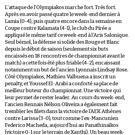
L’attaque de l’Olympiakos marche fort. Très fort.
Après en avoir passé quatre le week-end dernier à
Lamia (0-4), puis quatre encore dans la semaine en
Coupe contre Kalamata (4-1), le club du Pirée a
appliqué le même tarif ce week-end à l’Aris Salonique.
Seul bémol, la défense si solide des Rouge et Blanc
depuis le début de saison (seulement six buts
encaissés en 18 rencontres de championnat avant le
match) a cette fois été plus friable (4-2), encaissant
notamment un but de l’ancien Lyonnais Lindsay Rose.
Côté Olympiakos, Mathieu Valbuena a inscrit un
penalty, et Youssef El-Arabi a conforté sa place de
meilleur buteur du championnat. Une victoire qui
leur permet de rester leader. Au cours du week-end,
l’ancien Rennais Nélson Oliveira a également fait
trembler les filets dans la victoire de l’AEK Athènes
contre Larissa (3-0), tout comme l’ex-Mancunien
Federico Macheda, aujourd’hui au Panathinaïkos
(victoire 0-1 sur le terrain de Xanthi). Un beau week-