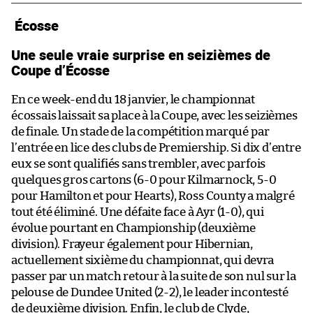
Écosse
Une seule vraie surprise en seizièmes de
Coupe d’Écosse
En ce week-end du 18 janvier, le championnat
écossais laissait sa place à la Coupe, avec les seizièmes
de finale. Un stade de la compétition marqué par
l’entrée en lice des clubs de Premiership. Si dix d’entre
eux se sont qualifiés sans trembler, avec parfois
quelques gros cartons (6-0 pour Kilmarnock, 5-0
pour Hamilton et pour Hearts), Ross County a malgré
tout été éliminé. Une défaite face à Ayr (1-0), qui
évolue pourtant en Championship (deuxième
division). Frayeur également pour Hibernian,
actuellement sixième du championnat, qui devra
passer par un match retour à la suite de son nul sur la
pelouse de Dundee United (2-2), le leader incontesté
de deuxième division. Enfin, le club de Clyde,