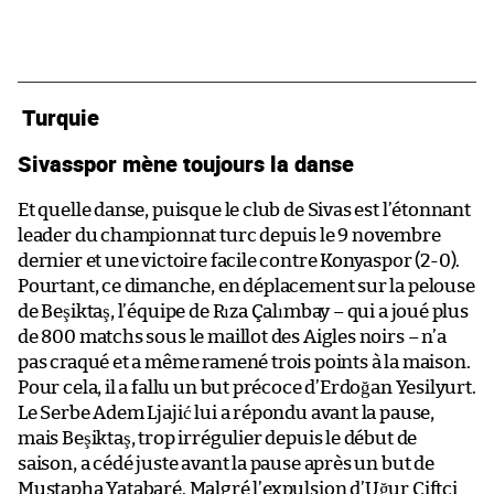
Turquie
Sivasspor mène toujours la danse
Et quelle danse, puisque le club de Sivas est l’étonnant
leader du championnat turc depuis le 9 novembre
dernier et une victoire facile contre Konyaspor (2-0).
Pourtant, ce dimanche, en déplacement sur la pelouse
de Beşiktaş, l’équipe de Rıza Çalımbay – qui a joué plus
de 800 matchs sous le maillot des Aigles noirs – n’a
pas craqué et a même ramené trois points à la maison.
Pour cela, il a fallu un but précoce d’Erdoğan Yesilyurt.
Le Serbe Adem Ljajić lui a répondu avant la pause,
mais Beşiktaş, trop irrégulier depuis le début de
saison, a cédé juste avant la pause après un but de
Mustapha Yatabaré. Malgré l’expulsion d’Uğur Çiftçi