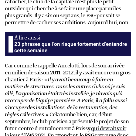
rabâcher, le club de la capitale n’est plus le petit
outsider qui cherche à se faire une place parmi les
plus grands. Il y a six ou sept ans, le PSG pouvait se
permettre de cacher ses ambitions. Aujourd’hui, non.
23 phrases que l’on risque fortement d’entendre
cette semaine
Car comme le rappelle Ancelotti, lors de son arrivée
en milieu de saison 2011-2012, il y avait encore un gros
chantier à Paris : «
Il y avait beaucoup à faire en
matière de structures. Dans les autres clubs où je suis
allé, l’organisation était très installée, je n’avais qu’à
m’occuper de l’équipe première. À Paris, il a fallu aussi
s’occuper des installations, de la restauration, des
règles collectives.
» Cela tombe bien, car, début
septembre, le club parisien a présenté le projet de son
futur centre d’entraînement à Poissy
qui devrait voir
le jour à l’été 2021.
En attendant, le PSG retrouve donc