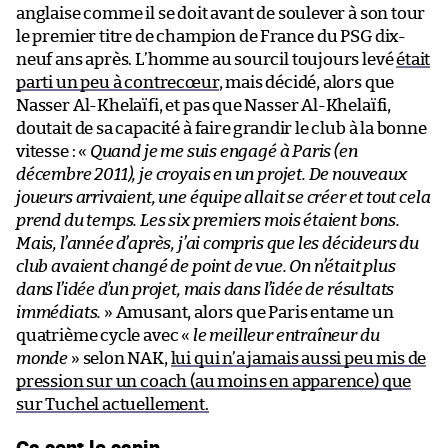
anglaise comme il se doit avant de soulever à son tour
le premier titre de champion de France du PSG dix-
neuf ans après. L’homme au sourcil toujours levé
était
parti un peu à contrecœur
, mais décidé, alors que
Nasser Al-Khelaïfi, et pas que Nasser Al-Khelaïfi,
doutait de sa capacité à faire grandir le club à la bonne
vitesse : «
Quand je me suis engagé à Paris (en
décembre 2011), je croyais en un projet. De nouveaux
joueurs arrivaient, une équipe allait se créer et tout cela
prend du temps. Les six premiers mois étaient bons.
Mais, l’année d’après, j’ai compris que les décideurs du
club avaient changé de point de vue. On n’était plus
dans l’idée d’un projet, mais dans l’idée de résultats
immédiats.
» Amusant, alors que Paris entame un
quatrième cycle avec «
le meilleur entraîneur du
monde
» selon NAK,
lui qui n’a jamais aussi peu mis de
pression sur un coach (au moins en apparence) que
sur Tuchel actuellement.
Ça sent le sapin