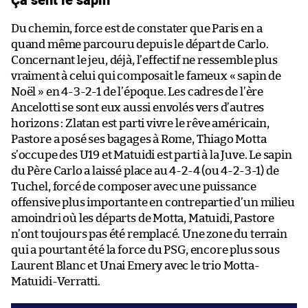
Du chemin, force est de constater que Paris en a
quand même parcouru depuis le départ de Carlo.
Concernant le jeu, déjà, l’effectif ne ressemble plus
vraiment à celui qui composait le fameux « sapin de
Noël » en 4-3-2-1 de l’époque. Les cadres de l’ère
Ancelotti se sont eux aussi envolés vers d’autres
horizons : Zlatan est parti vivre le rêve américain,
Pastore a posé ses bagages à Rome, Thiago Motta
s’occupe des U19 et Matuidi est parti à la Juve. Le sapin
du Père Carlo a laissé place au 4-2-4 (ou 4-2-3-1) de
Tuchel, forcé de composer avec une puissance
offensive plus importante en contrepartie d’un milieu
amoindri où les départs de Motta, Matuidi, Pastore
n’ont toujours pas été remplacé. Une zone du terrain
qui a pourtant été la force du PSG, encore plus sous
Laurent Blanc et Unai Emery avec le trio Motta-
Matuidi-Verratti.