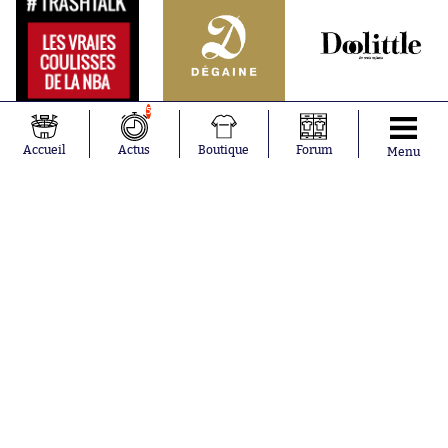
5
Accueil
Actus
Boutique
Forum
Menu
Abonnements
Contacts
La boutique SO PRESS
Mentions légales
Conditions générales d'utilisation
Publicité
Consentement RGPD
Recrutement
Joueurs en
Équipes en
tendance
tendance
Mohamed
Chelsea
Salah
Paris Saint-
Mykhailo
Germain