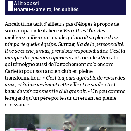
Hoarau-Gameiro, les oubliés
Ancelotti ne tarit d’ailleurs pas d’éloges à propos de
son compatriote italien : «
Verratti est l’un des
meilleurs milieux au monde qui aurait sa place dans
n’importe quelle équipe. Surtout, il a de la personnalité.
Il ne se cache jamais, prend ses responsabilités. C’est la
marque des joueurs supérieurs.
» Une ode à Verratti
qui témoigne aussi de l’attachement qu’a encore
Carletto pour son ancien club en pleine
transformation : «
C’est toujours agréable de revoir des
amis, et j’aime vraiment cette ville et ce stade. C’est
beau de voir comment le club grandit.
» Un peu comme
le regard qu’un père porte sur un enfant en pleine
croissance.