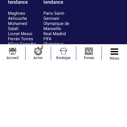
tendance
tendance
Maghnes
Paris Saint-
Akliouche
Germain
Mohamed
Olympique de
Salah
Marseille
Lionel Messi
Real Madrid
Ferrán Torres
FIFA
Kilian Corredor
Olympique
6
Franco
lyonnais
Mastantuono
AS Monaco
Accueil
Actus
Boutique
Forum
Orel Mangala
FC Barcelone
Menu
Rio Mavuba
Argentine
Rodri
RC Strasbourg
Mika Godts
Trabzonspor