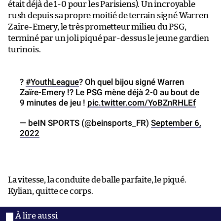
était déjà de 1-0 pour les Parisiens). Un incroyable
rush depuis sa propre moitié de terrain signé Warren
Zaïre-Emery, le très prometteur milieu du PSG,
terminé par un joli piqué par-dessus le jeune gardien
turinois.
?
#YouthLeague
? Oh quel bijou signé Warren
Zaïre-Emery !? Le PSG mène déjà 2-0 au bout de
9 minutes de jeu !
pic.twitter.com/YoBZnRHLEf
— beIN SPORTS (@beinsports_FR)
September 6,
2022
La vitesse, la conduite de balle parfaite, le piqué.
Kylian, quitte ce corps.