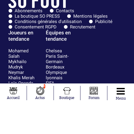
Abonnements
Contacts
La boutique SO PRESS
Mentions légales
Conditions générales d'utilisation
Publicité
Consentement RGPD
Recrutement
Joueurs en
Équipes en
tendance
tendance
Mohamed
Chelsea
Salah
Paris Saint-
Mykhailo
Germain
Mudryk
Bordeaux
Neymar
Olympique
Khalis Merah
lyonnais
Loïs Openda
FIFA
6
Moussa
Real Madrid
Niakhaté
RC Strasbourg
Accueil
Actus
Boutique
Forum
Menu
Nicolás
AC Milan
Tagliafico
France
Pavel Šulc
RC Lens
Josh Maja
Gauthier Hein