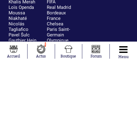
Khalis Merah
FIFA
Loïs Openda
Real Madrid
Moussa
Bordeaux
Niakhaté
France
Nicolás
Chelsea
Tagliafico
Paris Saint-
Pavel Šulc
Germain
Gauthier Hein
Olympique
1
Lionel Messi
lyonnais
Gonzalo
AC Milan
García Torres
RC Strasbourg
Accueil
Actus
Boutique
Forum
Menu
Gio Reyna
RC Lens
Leandro
Paredes