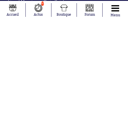
Lionel Messi
Paris Saint-
10
Maghnes
Germain
Akliouche
Real Madrid
Accueil
Actus
Boutique
Forum
Menu
Mohamed
Olympique de
Salah
Marseille
Neymar
FIFA
Julián Álvarez
FC Barcelone
Ferrán Torres
Argentine
Kilian Corredor
Olympique
Franco
lyonnais
Mastantuono
AS Monaco
Orel Mangala
RC Strasbourg
Rio Mavuba
Trabzonspor