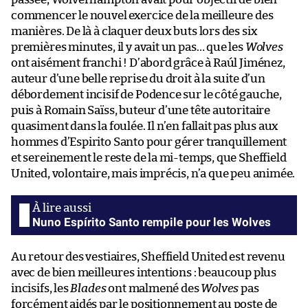
commencer le nouvel exercice de la meilleure des
manières. De là à claquer deux buts lors des six
premières minutes, il y avait un pas… que les
Wolves
ont aisément franchi ! D’abord grâce à Raúl Jiménez,
auteur d’une belle reprise du droit à la suite d’un
débordement incisif de Podence sur le côté gauche,
puis à Romain Saïss, buteur d’une tête autoritaire
quasiment dans la foulée. Il n’en fallait pas plus aux
hommes d’Espirito Santo pour gérer tranquillement
et sereinement le reste de la mi-temps, que Sheffield
United, volontaire, mais imprécis, n’a que peu animée.
Nuno Espírito Santo rempile pour les Wolves
Au retour des vestiaires, Sheffield United est revenu
avec de bien meilleures intentions : beaucoup plus
incisifs, les
Blades
ont malmené des
Wolves
pas
forcément aidés par le positionnement au poste de