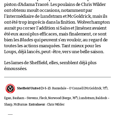
piston d’Adama Traoré. Les poulains de Chris Wilder
ont obtenu moult occasions, notamment par
l’intermédiaire de Lundstram et McGoldrick, mais ils
ont été trop imprécis dans la finition. Wolverhampton
aurait pu corser l’addition si Saïss et Jiménez avaient
été eux aussi plus efficaces, mais finalement, ce sont
bien les
Blades
qui peuvent s’en vouloir, au regard de
toutes les actions manquées. Tant mieux pour les
Loups, déjà lancés, peut-être, vers une belle saison.
Les lames de Sheffield, elles, semblent déjà plus
émoussées.
e
Sheffield United (3-5-2) :
Ramsdale – O’Connell (McGoldrick, 71
),
e
Egan, Basham – Stevens, Fleck, Norwood (Berge, 76
), Lundstram, Baldock –
Sharp, McBurnie.
Entraîneur :
Chris Wilder.