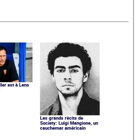
ler est à Lens
r
Les grands récits de
Society: Luigi Mangione, un
cauchemar américain