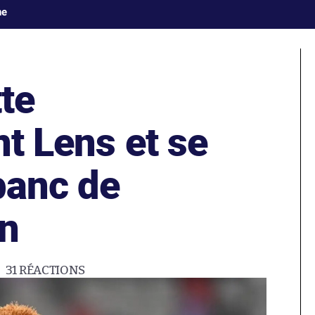
ne
tte
nt Lens et se
banc de
n
31
RÉACTIONS