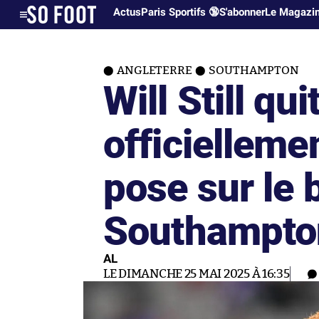
Actus
Paris Sportifs 🔞
S'abonner
Le Magazi
ANGLETERRE
SOUTHAMPTON
Will Still qui
officielleme
pose sur le 
Southampto
AL
LE DIMANCHE 25 MAI 2025 À 16:35