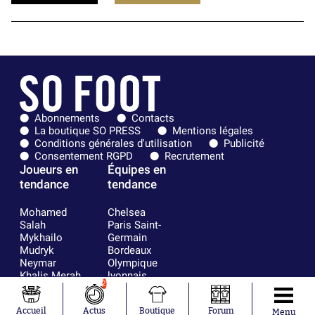
Abonnements
Contacts
La boutique SO PRESS
Mentions légales
Conditions générales d'utilisation
Publicité
Consentement RGPD
Recrutement
Joueurs en
Équipes en
tendance
tendance
Mohamed
Chelsea
Salah
Paris Saint-
Mykhailo
Germain
Mudryk
Bordeaux
Neymar
Olympique
Khalis Merah
lyonnais
2
Loïs Openda
FIFA
Moussa
Real Madrid
Accueil
Actus
Boutique
Forum
Niakhaté
RC Strasbourg
Menu