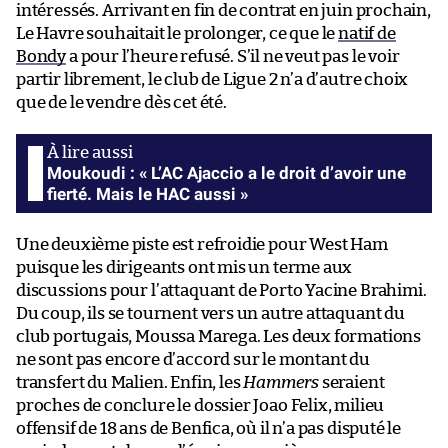
intéressés. Arrivant en fin de contrat en juin prochain,
Le Havre souhaitait le prolonger, ce que le
natif de
Bondy
a pour l’heure refusé. S’il ne veut pas le voir
partir librement, le club de Ligue 2 n’a d’autre choix
que de le vendre dès cet été.
Moukoudi : « L’AC Ajaccio a le droit d’avoir une
fierté. Mais le HAC aussi »
Une deuxième piste est refroidie pour West Ham
puisque les dirigeants ont mis un terme aux
discussions pour l’attaquant de Porto Yacine Brahimi.
Du coup, ils se tournent vers un autre attaquant du
club portugais, Moussa Marega. Les deux formations
ne sont pas encore d’accord sur le montant du
transfert du Malien. Enfin, les
Hammers
seraient
proches de conclure le dossier Joao Felix, milieu
offensif de 18 ans de Benfica, où il n’a pas disputé le