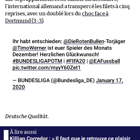
l’international allemand a transpercé les filets à cinq
reprises, avec un doublé lors du
choc face à
Dortmund (3-3)
.
Ihr habt entschieden:
@DieRotenBullen
-Torjäger
@TimoWerner
ist euer Spieler des Monats
Dezember! Herzlichen Glückwunsch!
#BUNDESLIGAPOTM
|
#FIFA20
|
@EAFussball
pic.twitter.com/myyY60Zet1
— BUNDESLIGA (@Bundesliga_DE)
January 17,
2020
Deutsche Qualität
.
Killian Corredor : « Il faut que je retrouve ce plaisir