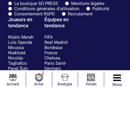
La boutique SO PRESS
Mentions légales
Conditions générales d'utilisation
Publicité
Consentement RGPD
Recrutement
Joueurs en
Équipes en
tendance
tendance
Khalis Merah
FIFA
Loïs Openda
Real Madrid
Moussa
Bordeaux
Niakhaté
France
Nicolás
Chelsea
Tagliafico
Paris Saint-
Pavel Šulc
Germain
Gauthier Hein
Olympique
1
Lionel Messi
lyonnais
Gonzalo
AC Milan
Accueil
Actus
Boutique
Forum
Menu
García Torres
RC Strasbourg
Gio Reyna
RC Lens
Leandro
Paredes