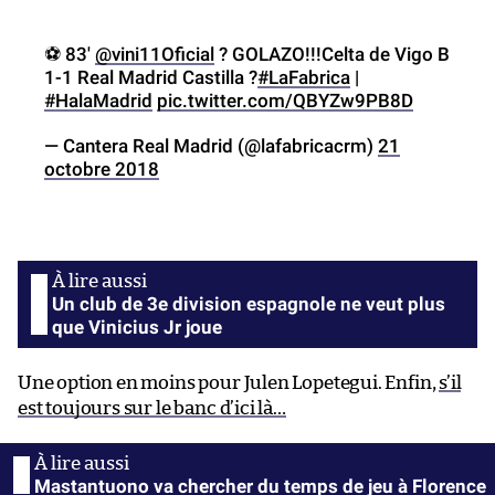
⚽ 83′
@vini11Oficial
? GOLAZO!!!Celta de Vigo B
1-1 Real Madrid Castilla ?
#LaFabrica
|
#HalaMadrid
pic.twitter.com/QBYZw9PB8D
— Cantera Real Madrid (@lafabricacrm)
21
octobre 2018
Un club de 3e division espagnole ne veut plus
que Vinicius Jr joue
Une option en moins pour Julen Lopetegui. Enfin,
s’il
est toujours sur le banc d’ici là…
Mastantuono va chercher du temps de jeu à Florence