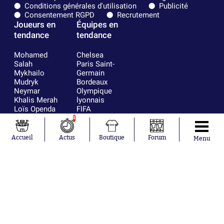
Conditions générales d'utilisation
Publicité
Consentement RGPD
Recrutement
Joueurs en
Équipes en
tendance
tendance
Mohamed
Chelsea
Salah
Paris Saint-
Mykhailo
Germain
Mudryk
Bordeaux
Neymar
Olympique
Khalis Merah
lyonnais
Loïs Openda
FIFA
Moussa
Real Madrid
4
Niakhaté
RC Strasbourg
Nicolás
AC Milan
Accueil
Actus
Boutique
Forum
Menu
Tagliafico
France
Pavel Šulc
RC Lens
Josh Maja
Gauthier Hein