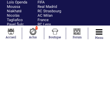
Loïs Openda
FIFA
Moussa
Real Madrid
Niakhaté
RC Strasbourg
Nicolás
AC Milan
Tagliafico
France
Pavel Šulc
RC Lens
10
Josh Maja
Gauthier Hein
Accueil
Actus
Boutique
Forum
Menu