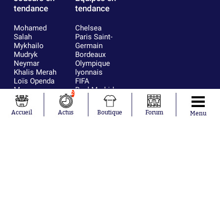
tendance
tendance
Mohamed
Chelsea
Salah
Paris Saint-
Mykhailo
Germain
Mudryk
Bordeaux
Neymar
Olympique
Khalis Merah
lyonnais
Loïs Openda
FIFA
Moussa
Real Madrid
2
Niakhaté
RC Strasbourg
Nicolás
AC Milan
Accueil
Actus
Boutique
Forum
Menu
Tagliafico
France
Pavel Šulc
RC Lens
Josh Maja
Gauthier Hein