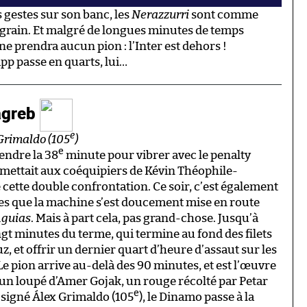
s gestes sur son banc, les
Nerazzurri
sont comme
u grain. Et malgré de longues minutes de temps
 ne prendra aucun pion : l’Inter est dehors !
pp passe en quarts, lui…
agreb
e
 Grimaldo (105
)
e
tendre la 38
minute pour vibrer avec le penalty
mettait aux coéquipiers de Kévin Théophile-
e cette double confrontation. Ce soir, c’est également
es que la machine s’est doucement mise en route
guias
. Mais à part cela, pas grand-chose. Jusqu’à
ngt minutes du terme, qui termine au fond des filets
z, et offrir un dernier quart d’heure d’assaut sur les
 Le pion arrive au-delà des 90 minutes, et est l’œuvre
 un loupé d’Amer Gojak, un rouge récolté par Petar
e
t signé Álex Grimaldo (105
), le Dinamo passe à la