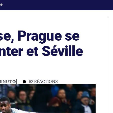
ne
se, Prague se
nter et Séville
MINUTES
82
RÉACTIONS