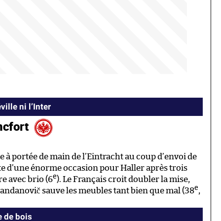
ille ni l’Inter
ncfort
nce à portée de main de l’Eintracht au coup d’envoi de
te d’une énorme occasion pour Haller après trois
e
re avec brio (6
). Le Français croit doubler la mise,
e
Handanovič sauve les meubles tant bien que mal (38
,
e de bois