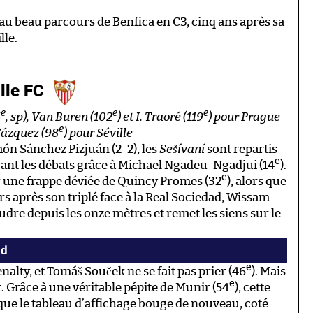
u beau parcours de Benfica en C3, cinq ans après sa
lle.
lle FC
e
e
e
6
, sp), Van Buren (102
) et I. Traoré (119
) pour Prague
e
 Vázquez (98
) pour Séville
ón Sánchez Pizjuán (2-2), les
Sešívaní
sont repartis
e
çant les débats grâce à Michael Ngadeu-Ngadjui (14
).
e
sur une frappe déviée de Quincy Promes (32
), alors que
s après son triplé face à la Real Sociedad, Wissam
udre depuis les onze mètres et remet les siens sur le
nd
e
nalty, et Tomáš Souček ne se fait pas prier (46
). Mais
e
. Grâce à une véritable pépite de Munir (54
), cette
 que le tableau d’affichage bouge de nouveau, coté