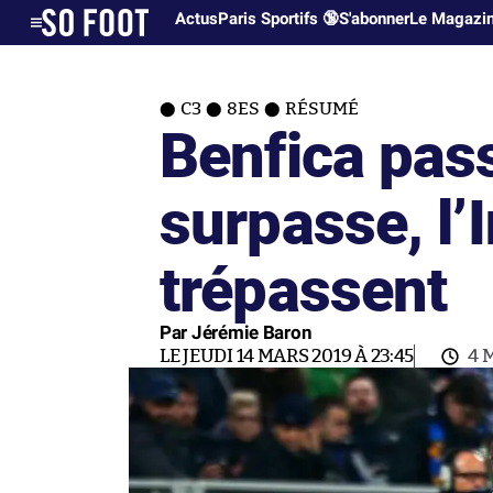
Actus
Paris Sportifs 🔞
S'abonner
Le Magazi
C3
8ES
RÉSUMÉ
Benfica pas
surpasse, l’I
trépassent
Par Jérémie Baron
LE JEUDI 14 MARS 2019 À 23:45
4 