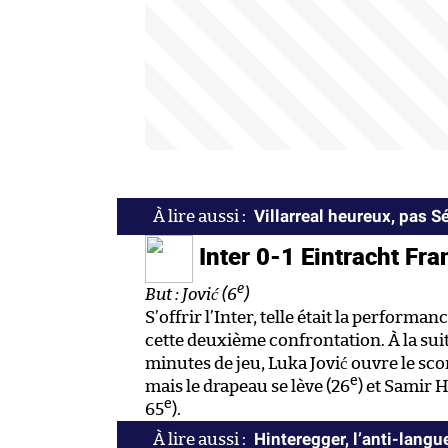
Villarreal heureux, pas Sév
Inter 0-1 Eintracht Fra
e
But : Jović (6
)
S’offrir l’Inter, telle était la performa
cette deuxième confrontation. À la sui
minutes de jeu, Luka Jović ouvre le sco
e
mais le drapeau se lève (26
) et Samir 
e
65
).
Hinteregger, l’anti-langu