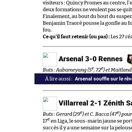
visiteurs : Quincy Promes au centre, l’
deux formations ne veulent pas se quitt
Finalement, au bout du bout du suspen
Benjamin Traoré pousse la gonfle au fo
fou.
Ce qu’il faut retenir (ou pas) :
Les 27 ré
Arsenal 3-0 Rennes
e
e
Buts : Aubameyang (5
, 72
) et Maitland
Arsenal souffle sur le rê
Villarreal 2-1 Zénith 
e
e
Buts : Gerard (29
) et C. Bacca (47
) pour
e
17
en Liga, le sous-marin jaune se po
succès il y a une semaine sur la pelous