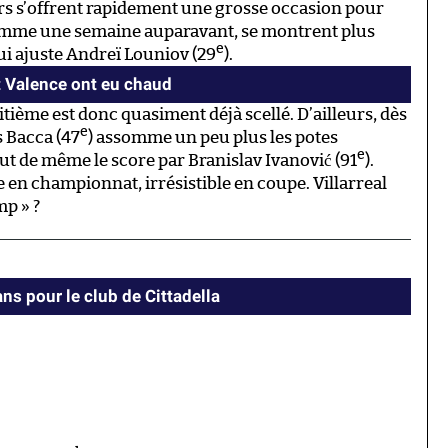
eurs s’offrent rapidement une grosse occasion pour
comme une semaine auparavant, se montrent plus
e
ui ajuste Andreï Louniov (29
).
t Valence ont eu chaud
itième est donc quasiment déjà scellé. D’ailleurs, dès
e
s Bacca (47
) assomme un peu plus les potes
e
 de même le score par Branislav Ivanović (91
).
e en championnat, irrésistible en coupe. Villarreal
mp » ?
ns pour le club de Cittadella