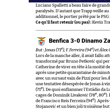
Luciano Spalletti a beau faire de grand
paralysés. D’autant que Trapp veille a
additionnel, le portier prêté par le PSG
Ce qu’il faut retenir (ou pas) :
Kevin Tra
Benfica 3-0 Dinamo Z
e
e
But : Jonas (71
), F. Ferreira (94
) et Álex
Lors de la manche aller, il avait fallu at
transformé par Bruno Petković qui per
Catherine de virer en tête à la moitié d
après une petite quarantaine de minut
avec un sursaut vain de Pizzi pour les
Á
une tentative désespérée de Jonas à vi
e
(71
). De quoi enflammer l’Estádio da Lu
e
e
cages de Dominik Livaković (78
, 80
).
e
de Francisco Reis Ferreira (94
). Après
Stojanović et un bien joli troisième bu