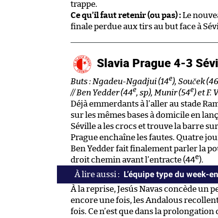
trappe.
Ce qu’il faut retenir (ou pas) :
Le nouvea
finale perdue aux tirs au but face à Sévi
Slavia Prague 4-3 Sévi
e
Buts : Ngadeu-Ngadjui (14
), Souček (4
e
e
// Ben Yedder (44
, sp), Munir (54
) et F.
Déjà emmerdants à l’aller au stade Ram
sur les mêmes bases à domicile en lan
Séville a les crocs et trouve la barre 
Prague enchaîne les fautes. Quatre jour
Ben Yedder fait finalement parler la po
e
droit chemin avant l’entracte (44
).
L’équipe type du week-e
À la reprise, Jesús Navas concède un pe
encore une fois, les Andalous recollent
fois. Ce n’est que dans la prolongation