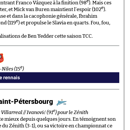
e
entrant Franco Vázquez à la finition (98
). Mais ces
e
er, et Mick van Buren maintient l’espoir (102
).
se et dans la cacophonie générale, Ibrahim
e
nd (119
) et propulse le Slavia en quarts. Fou, fou,
alisations de Ben Yedder cette saison TCC.
e
-Niles (15
)
ve rennais
Saint-Pétersbourg
e
 Villarreal // Ivanović (91
) pour le Zénith
rte mieux depuis quelques jours. En témoignent son
e du Zénith (3-1), ou sa victoire en championnat ce