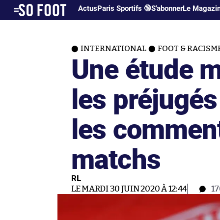
Actus
Paris Sportifs 🔞
S'abonner
Le Magazi
INTERNATIONAL
FOOT & RACISM
Une étude m
les préjugés
les comment
matchs
RL
LE MARDI 30 JUIN 2020 À 12:44
1