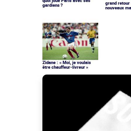
quoi joue Paris avec ses
grand retour
gardiens ?
nouveaux mai
Zidane : « Moi, je voulais
être chauffeur-livreur »