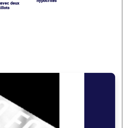
hypocrites
 avec deux
llots