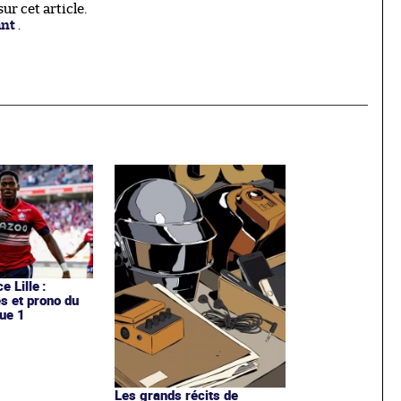
r cet article.
ant
.
e Lille :
es et prono du
ue 1
Les grands récits de