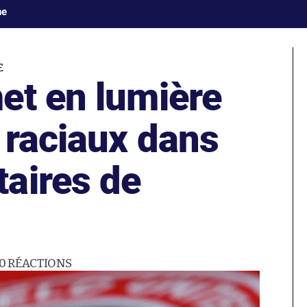
ne
E
et en lumière
 raciaux dans
aires de
70
RÉACTIONS