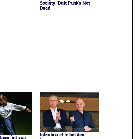
Society: Daft Punk's Not
Dead
Infantino et le bal des
ithea fait son