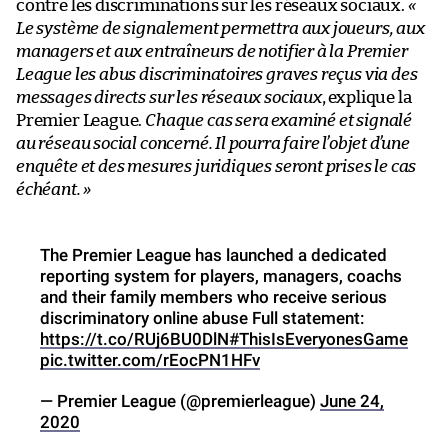
contre les discriminations sur les réseaux sociaux.
«
Le système de signalement permettra aux joueurs, aux
managers et aux entraîneurs de notifier à la Premier
League les abus discriminatoires graves reçus via des
messages directs sur les réseaux sociaux
, explique la
Premier League.
Chaque cas sera examiné et signalé
au réseau social concerné. Il pourra faire l’objet d’une
enquête et des mesures juridiques seront prises le cas
échéant. »
The Premier League has launched a dedicated
reporting system for players, managers, coachs
and their family members who receive serious
discriminatory online abuse Full statement:
https://t.co/RUj6BU0DlN
#ThisIsEveryonesGame
pic.twitter.com/rEocPN1HFv
— Premier League (@premierleague)
June 24,
2020