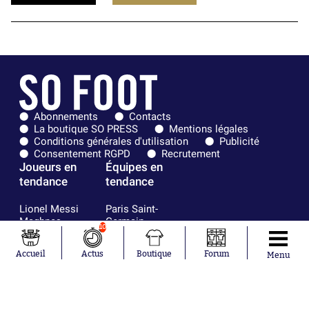
Abonnements
Contacts
La boutique SO PRESS
Mentions légales
Conditions générales d'utilisation
Publicité
Consentement RGPD
Recrutement
Joueurs en
Équipes en
tendance
tendance
Lionel Messi
Paris Saint-
Maghnes
Germain
10
Akliouche
Real Madrid
Mohamed
Olympique de
Accueil
Actus
Boutique
Forum
Menu
Salah
Marseille
Neymar
FIFA
Julián Álvarez
FC Barcelone
Ferrán Torres
Argentine
Kilian Corredor
Olympique