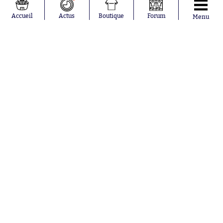
Loïs Openda
FIFA
Moussa
Real Madrid
Accueil
Actus
Boutique
Forum
Menu
Niakhaté
RC Strasbourg
Nicolás
AC Milan
Tagliafico
France
Pavel Šulc
RC Lens
Josh Maja
Gauthier Hein