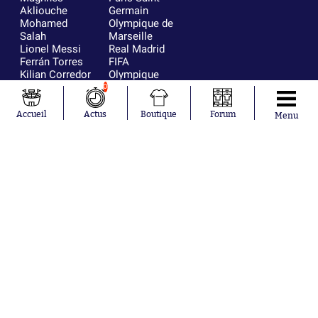
Akliouche
Germain
Mohamed
Olympique de
Salah
Marseille
Lionel Messi
Real Madrid
Ferrán Torres
FIFA
Kilian Corredor
Olympique
Franco
lyonnais
0
Mastantuono
AS Monaco
Orel Mangala
FC Barcelone
Accueil
Actus
Boutique
Forum
Menu
Rio Mavuba
Argentine
Rodri
RC Strasbourg
Mika Godts
Trabzonspor