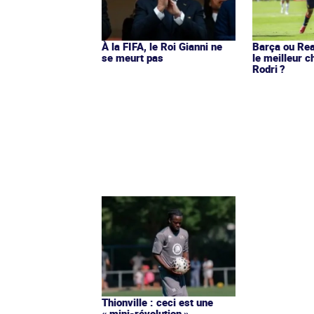
À la FIFA, le Roi Gianni ne
Barça ou Real
se meurt pas
le meilleur c
Rodri ?
Thionville : ceci est une
« mini-révolution »