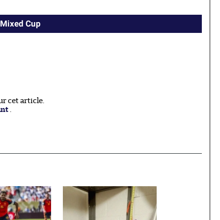
I Mixed Cup
 cet article.
ant
.