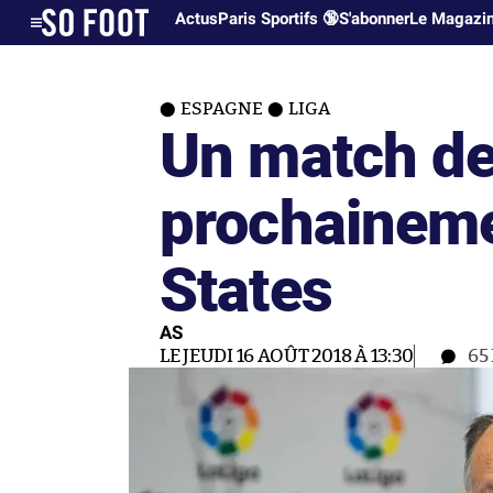
Actus
Paris Sportifs 🔞
S'abonner
Le Magazi
ESPAGNE
LIGA
Un match de
prochaineme
States
AS
LE JEUDI 16 AOÛT 2018 À 13:30
65