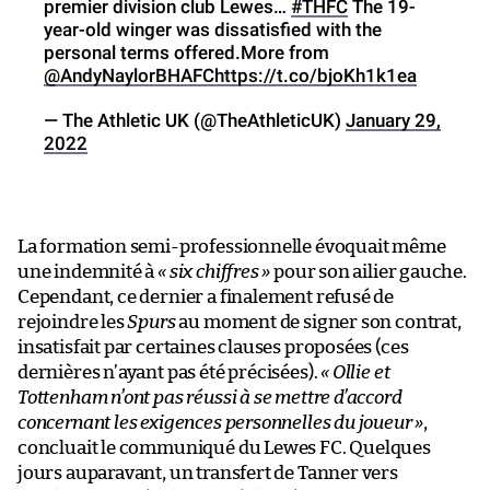
premier division club Lewes…
#THFC
The 19-
year-old winger was dissatisfied with the
personal terms offered.More from
@AndyNaylorBHAFC
https://t.co/bjoKh1k1ea
— The Athletic UK (@TheAthleticUK)
January 29,
2022
La formation semi-professionnelle évoquait même
une indemnité à
« six chiffres »
pour son ailier gauche.
Cependant, ce dernier a finalement refusé de
rejoindre les
Spurs
au moment de signer son contrat,
insatisfait par certaines clauses proposées (ces
dernières n’ayant pas été précisées).
« Ollie et
Tottenham n’ont pas réussi à se mettre d’accord
concernant les exigences personnelles du joueur »
,
concluait le communiqué du Lewes FC. Quelques
jours auparavant, un transfert de Tanner vers