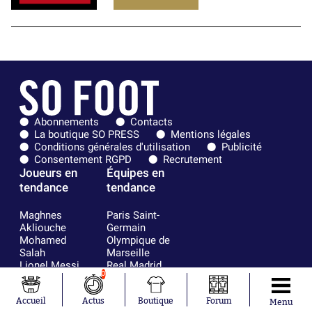
Abonnements
Contacts
La boutique SO PRESS
Mentions légales
Conditions générales d'utilisation
Publicité
Consentement RGPD
Recrutement
Joueurs en
Équipes en
tendance
tendance
Maghnes
Paris Saint-
Akliouche
Germain
Mohamed
Olympique de
Salah
Marseille
Lionel Messi
Real Madrid
0
Ferrán Torres
FIFA
Kilian Corredor
Olympique
Accueil
Actus
Boutique
Forum
Franco
lyonnais
Menu