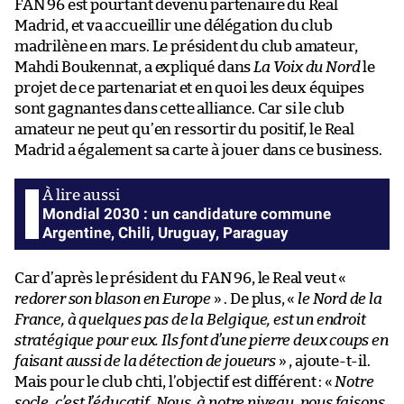
FAN 96 est pourtant devenu partenaire du Real
Madrid, et va accueillir une délégation du club
madrilène en mars. Le président du club amateur,
Mahdi Boukennat, a expliqué dans
La Voix du Nord
le
projet de ce partenariat et en quoi les deux équipes
sont gagnantes dans cette alliance. Car si le club
amateur ne peut qu’en ressortir du positif, le Real
Madrid a également sa carte à jouer dans ce business.
Mondial 2030 : un candidature commune
Argentine, Chili, Uruguay, Paraguay
Car d’après le président du FAN 96, le Real veut «
redorer son blason en Europe
» . De plus, «
le Nord de la
France, à quelques pas de la Belgique, est un endroit
stratégique pour eux. Ils font d’une pierre deux coups en
faisant aussi de la détection de joueurs
» , ajoute-t-il.
Mais pour le club chti, l’objectif est différent : «
Notre
socle, c’est l’éducatif. Nous, à notre niveau, nous faisons