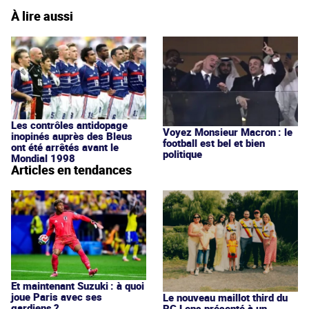
À lire aussi
Les contrôles antidopage
Voyez Monsieur Macron : le
inopinés auprès des Bleus
football est bel et bien
ont été arrêtés avant le
politique
Mondial 1998
Articles en tendances
Et maintenant Suzuki : à quoi
joue Paris avec ses
Le nouveau maillot third du
gardiens ?
RC Lens présenté à un